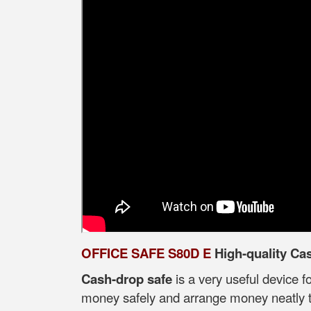
OFFICE SAFE S80D E
High-quality Ca
Cash-drop safe
is a very useful device f
money safely and arrange money neatly ti