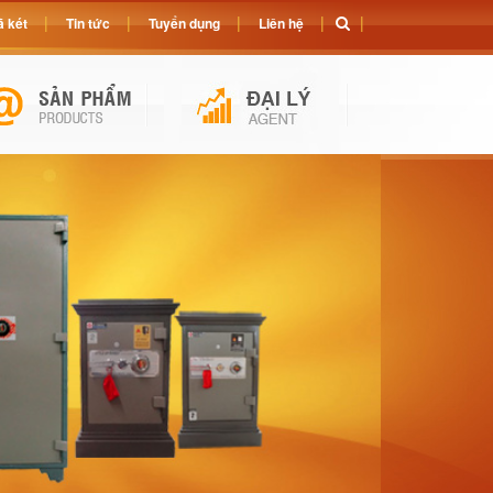
 két
Tin tức
Tuyển dụng
Liên hệ