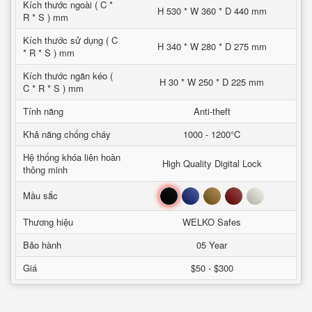
Kích thước ngoài ( C *
H 530 * W 360 * D 440 mm
R * S ) mm
Kích thước sử dụng ( C
H 340 * W 280 * D 275 mm
* R * S ) mm
Kích thước ngăn kéo (
H 30 * W 250 * D 225 mm
C * R * S ) mm
Tính năng
Anti-theft
Khả năng chống cháy
1000 - 1200°C
Hệ thống khóa liên hoàn
High Quality Digital Lock
thông minh
Đen
Xanh
Nâu
Đỏ
Trắng
Mầu sắc
Thương hiệu
WELKO Safes
Bảo hành
05 Year
Giá
$50 - $300