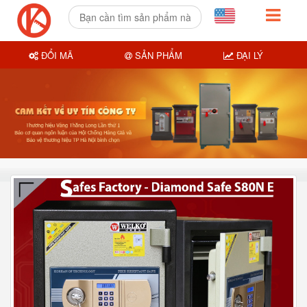
ĐỔI MÃ
SẢN PHẨM
ĐẠI LÝ