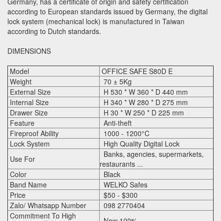
Germany, has a certificate of origin and safety certification
according to European standards issued by Germany, the digital
lock system (mechanical lock) is manufactured in Taiwan
according to Dutch standards.
DIMENSIONS
Model
OFFICE SAFE S80D E
Weight
70 ± 5Kg
External Size
H 530 * W 360 * D 440 mm
Internal Size
H 340 * W 280 * D 275 mm
Drawer Size
H 30 * W 250 * D 225 mm
Feature
Anti-theft
Fireproof Ability
1000 - 1200°C
Lock System
High Quality Digital Lock
Banks, agencies, supermarkets,
Use For
restaurants ...
Color
Black
Band Name
WELKO Safes
Price
$50 - $300
Zalo/ Whatsapp Number
098 2770404
Commitment To High
New 100%