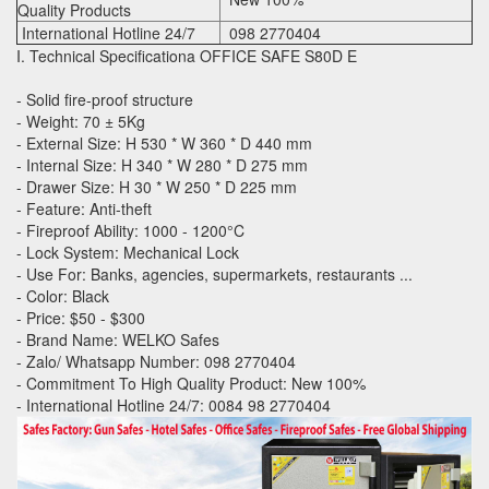
Quality Products
International Hotline 24/7
098 2770404
I. Technical Specificationa OFFICE SAFE S80D E
- Solid fire-proof structure
- Weight: 70 ± 5Kg
- External Size: H 530 * W 360 * D 440 mm
- Internal Size: H 340 * W 280 * D 275 mm
- Drawer Size: H 30 * W 250 * D 225 mm
- Feature: Anti-theft
- Fireproof Ability: 1000 - 1200°C
- Lock System: Mechanical Lock
- Use For: Banks, agencies, supermarkets, restaurants ...
- Color: Black
- Price: $50 - $300
- Brand Name: WELKO Safes
- Zalo/ Whatsapp Number: 098 2770404
- Commitment To High Quality Product: New 100%
- International Hotline 24/7: 0084 98 2770404