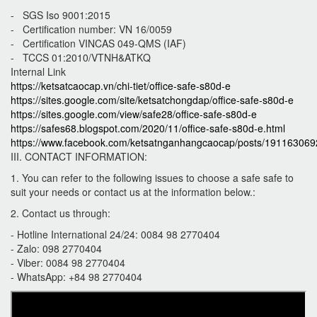
- SGS Iso 9001:2015
- Certification number: VN 16/0059
- Certification VINCAS 049-QMS (IAF)
- TCCS 01:2010/VTNH&ATKQ
Internal Link
https://ketsatcaocap.vn/chi-tiet/office-safe-s80d-e
https://sites.google.com/site/ketsatchongdap/office-safe-s80d-e
https://sites.google.com/view/safe28/office-safe-s80d-e
https://safes68.blogspot.com/2020/11/office-safe-s80d-e.html
https://www.facebook.com/ketsatnganhangcaocap/posts/19116306
III. CONTACT INFORMATION:
1. You can refer to the following issues to choose a safe safe to
suit your needs or contact us at the information below.:
2. Contact us through:
- Hotline International 24/24: 0084 98 2770404
- Zalo: 098 2770404
- Viber: 0084 98 2770404
- WhatsApp: +84 98 2770404