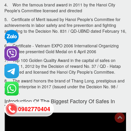
4. Won the famous brand award in 2011 by the Hanoi City
People's Committee licensed and directed
5. Certificate of Merit issued by Hanoi People's Committee for
achievements in labor safety and fire prevention and fighting
according to the Decision No. 831 / QD-UBND dated February 16,
2012
6. Certificate - Vietnam EXPO 2006 International Organizing
Committee presented Gold Medal on 6 April 2006
7. Top 100 Golden Quality Award in the capital of safes on
October 1, 2012 by the Decision of reward No. 37 / QD - Hatap
sponsored and licensed the Hanoi City People's Committee.
8. The award honors the brand of Thang Long, prestigious and
quality enterprise in 2017 (Issued under the Decision No. 98 /
HATAP).
Introduction Of The Biggest Factory Of Safes In
Vietnam
0982770404
back