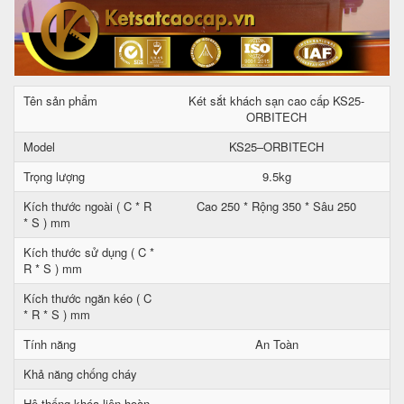
Tên sản phẩm
Két sắt khách sạn cao cấp KS25-
ORBITECH
Model
KS25–ORBITECH
Trọng lượng
9.5kg
Kích thước ngoài ( C * R
Cao 250 * Rộng 350 * Sâu 250
* S ) mm
Kích thước sử dụng ( C *
R * S ) mm
Kích thước ngăn kéo ( C
* R * S ) mm
Tính năng
An Toàn
Khả năng chống cháy
Hệ thống khóa liên hoàn