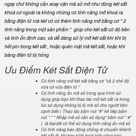
ngay chứ không cần xoay vặn mã số mở như dòng két sắt
khoá cơ ngoài ra không những có tính năng mở khoá ra
bằng điện tử mà két có có thêm tính năng mở bằng cơ " 2
tính năng trong một sản phẩm " giúp cho két sắt có độ bền
và tính ổn định cao, và dễ dàng sử lý mở két sắt khi khi bị
hết pin trong két sắt , hoặc quên mật mã két sắt, hoặc khi
bảng điện tử bị hỏng
Ưu Điểm Két Sắt Điện Tử
Có tính năng mở két sắt bằng cơ "cả 2 chế độ
vừa cơ vừa điện tử "
Có tính năng ẩn mã số trong quá trình sử
dụng giúp bạn khi thao tác mở két sắt ra trong
lúc sử dụng không bị lộ mã số cho người bên
cạnh biết ( Thao tác bấm nút "#" kế tiếp bấm
nút " * " Nhập mã số cần sử dụng" bầm nút " #"
) là bạnđã có thể sử dụng tính năng ẩn mã số
Có tính năng báo động chống di chuyển khênh
két sắt đi, khi bạn kích hoạt tính năng báo