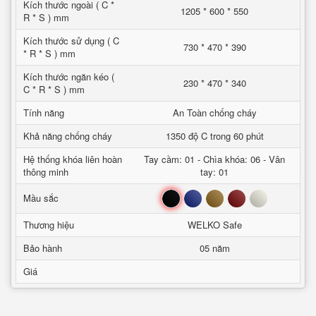
Kích thước ngoài ( C *
1205 * 600 * 550
R * S ) mm
Kích thước sử dụng ( C
730 * 470 * 390
* R * S ) mm
Kích thước ngăn kéo (
230 * 470 * 340
C * R * S ) mm
Tính năng
An Toàn chống cháy
Khả năng chống cháy
1350 độ C trong 60 phút
Hệ thống khóa liên hoàn
Tay cầm: 01 - Chìa khóa: 06 - Vân
thông minh
tay: 01
Đen
Xanh
Nâu
Đỏ
Trắng
Mầu sắc
Thương hiệu
WELKO Safe
Bảo hành
05 năm
Giá