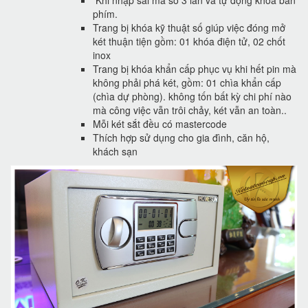
Khi nhập sai mã số 3 lần và tự động khóa bàn
phím.
Trang bị khóa kỹ thuật số giúp việc đóng mở
két thuận tiện gồm: 01 khóa điện tử, 02 chốt
inox
Trang bị khóa khẩn cấp phục vụ khi hết pin mà
không phải phá két, gồm: 01 chìa khẩn cấp
(chìa dự phòng). không tốn bất kỳ chi phí nào
mà công việc vẫn trôi chảy, két vẫn an toàn..
Mỗi két sắt đều có mastercode
Thích hợp sử dụng cho gia đình, căn hộ,
khách sạn