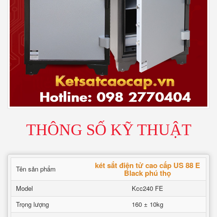
THÔNG SỐ KỸ THUẬT
két sắt điện tử cao cấp US 88 E
Tên sản phẩm
Black phú thọ
Model
Kcc240 FE
Trọng lượng
160 ± 10kg