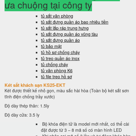
ưa chuộng tại công ty
tủ sắt văn phòng
tủ sắt đựng quần áo bao nhiêu tiền
tủ sắt lắp ráp trung hưng
tủ sắt đựng quần áo vũng tàu
tủ sắt đựng quần áo
tủ bảo mật
tủ hồ sơ chống cháy
tủ treo quần áo inox
tủ chống cháy
tủ văn phòng K6
tủ file treo hồ sơ
Két sắt khách sạn KS25-EKT
Két được thiết kế nhỏ gọn, màu sắc hài hòa (Toàn bộ két sắt sơn
tĩnh điện chống trầy xước)
Độ dày thép thân: 1.5ly
Độ dày cửa: 3.5 ly
Bộ khóa điện tử là model mới nhất, có thể cài
đặt được từ 3 – 8 mã số có màn hình LED