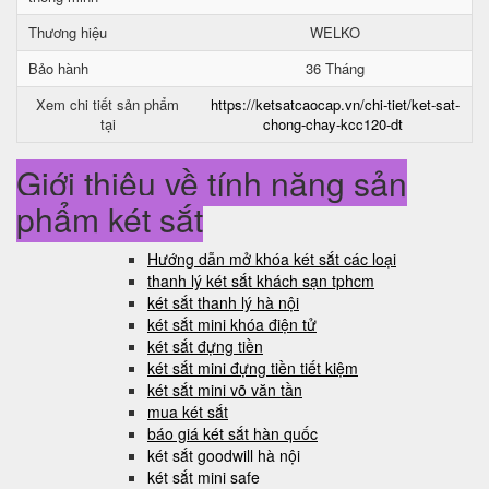
Thương hiệu
WELKO
Bảo hành
36 Tháng
Xem chi tiết sản phẩm
https://ketsatcaocap.vn/chi-tiet/ket-sat-
tại
chong-chay-kcc120-dt
Giới thiệu về tính năng sản
phẩm két sắt
Hướng dẫn mở khóa két sắt các loại
thanh lý két sắt khách sạn tphcm
két sắt thanh lý hà nội
két sắt mini khóa điện tử
két sắt đựng tiền
két sắt mini đựng tiền tiết kiệm
két sắt mini võ văn tần
mua két sắt
báo giá két sắt hàn quốc
két sắt goodwill hà nội
két sắt mini safe