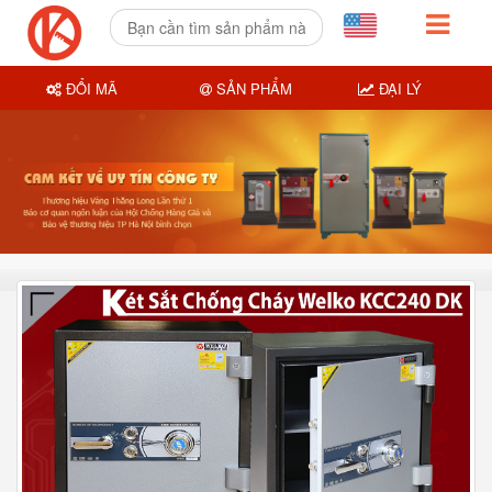
ĐỔI MÃ
SẢN PHẨM
ĐẠI LÝ