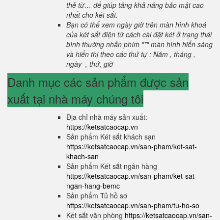
thẻ từ… để giúp tăng khả năng bảo mật cao
nhất cho két sắt.
Bạn có thể xem ngày giờ trên màn hình khoá
của két sắt điện tử cách cài đặt két ở trạng thái
bình thường nhấn phím "*" màn hình hiển sáng
và hiển thị theo các thứ tự : Năm , tháng ,
ngày , thứ, giờ
Danh mục các sản phẩm được sản
xuất tại nhà máy chúng tôi
Địa chỉ nhà máy sản xuất:
https://ketsatcaocap.vn
Sản phẩm Két sắt khách sạn
https://ketsatcaocap.vn/san-pham/ket-sat-
khach-san
Sản phẩm Két sắt ngân hàng
https://ketsatcaocap.vn/san-pham/ket-sat-
ngan-hang-bemc
Sản phẩm Tủ hồ sơ
https://ketsatcaocap.vn/san-pham/tu-ho-so
Két sắt văn phòng
https://ketsatcaocap.vn/san-