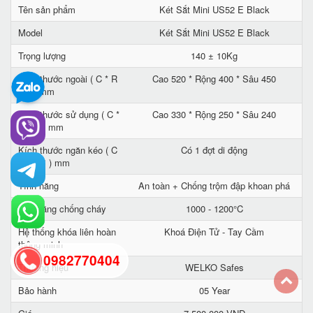
Tên sản phẩm
Két Sắt Mini US52 E Black
Model
Két Sắt Mini US52 E Black
Trọng lượng
140 ± 10Kg
Kích thước ngoài ( C * R
Cao 520 * Rộng 400 * Sâu 450
* S ) mm
Kích thước sử dụng ( C *
Cao 330 * Rộng 250 * Sâu 240
R * S ) mm
Kích thước ngăn kéo ( C
Có 1 đợt di động
* R * S ) mm
Tính năng
An toàn + Chống trộm đập khoan phá
Khả năng chống cháy
1000 - 1200°C
Hệ thống khóa liên hoàn
Khoá Điện Tử - Tay Cầm
thông minh
0982770404
Thương hiệu
WELKO Safes
Bảo hành
05 Year
back