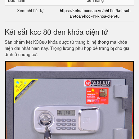
Bảo hành
36 Tháng
Xem chi tiết tại
https://ketsatcaocap.vn/chi-tiet/ket-sat-
an-toan-kcc-41-khoa-dien-tu
Két sắt kcc 80 đen khóa điện tử
Sản phẩm két KCC80 khóa được tử trang bị hệ thống mã khóa
hiện đại nhất hiện nay. Trọng lượng phù hợp để trang bị cho gia
đình ở chung cư.