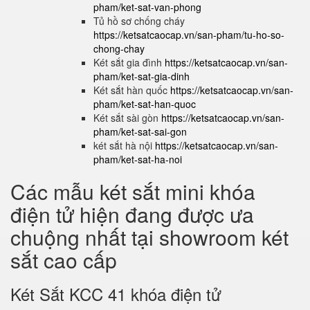
pham/ket-sat-van-phong
Tủ hồ sơ chống cháy
https://ketsatcaocap.vn/san-pham/tu-ho-so-
chong-chay
Két sắt gia đình
https://ketsatcaocap.vn/san-
pham/ket-sat-gia-dinh
Két sắt hàn quốc
https://ketsatcaocap.vn/san-
pham/ket-sat-han-quoc
Két sắt sài gòn
https://ketsatcaocap.vn/san-
pham/ket-sat-sai-gon
két sắt hà nội
https://ketsatcaocap.vn/san-
pham/ket-sat-ha-noi
Các mẫu két sắt mini khóa
điện tử hiện đang được ưa
chuộng nhất tại showroom két
sắt cao cấp
Két Sắt KCC 41 khóa điện tử