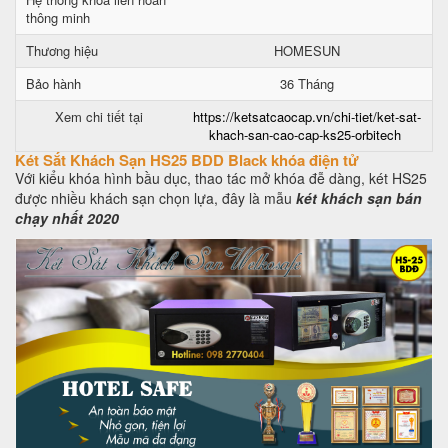
thông minh
Thương hiệu
HOMESUN
Bảo hành
36 Tháng
Xem chi tiết tại
https://ketsatcaocap.vn/chi-tiet/ket-sat-
khach-san-cao-cap-ks25-orbitech
Két Sắt Khách Sạn HS25 BDD Black khóa điện tử
Với kiểu khóa hình bầu dục, thao tác mở khóa đễ dàng, két HS25
được nhiều khách sạn chọn lựa, đây là mẫu
két khách sạn bán
chạy nhất 2020