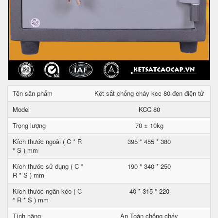
Tên sản phẩm
Két sắt chống cháy kcc 80 đen điện tử
Model
KCC 80
Trọng lượng
70 ± 10kg
Kích thước ngoài ( C * R
395 * 455 * 380
* S ) mm
Kích thước sử dụng ( C *
190 * 340 * 250
R * S ) mm
Kích thước ngăn kéo ( C
40 * 315 * 220
* R * S ) mm
Tính năng
An Toàn chống cháy