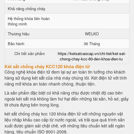
Khả năng chống cháy
Hệ thống khóa liên hoàn
thông minh
Thương hiệu
WELKO
Bảo hành
36 Tháng
Chi tiết sản phẩm
https://ketsatcaocap.vn/chi-tiet/ket-sat-
chong-chay-kcc-60-den-khoa-dien-tu
Két sắt chống cháy KCC120 khóa điện tử
Công nghệ khóa điện tử đem lại sự an toàn tin tưởng cho khách
hàng sử dụng két sắt của nhà máy chúng tôi. Két điện tử với tính
năng mở khóa an toàn nhanh chóng, thuận tiện.
Là sản phẩm đặc biệt có khả năng chịu được nhiệt độ cao bên
ngoài két sắt mà không làm hư hại đến những tài sản, hồ sơ, giấy
tờ chưa đựng bên trong lòng.
két sắt chống cháy kcc 120 khóa điện tử với những nguyên vật
liệu nhập khẩu cao cấp từ nước ngoài, và trải qua quá trình sản
xuất được giám sát chặt chẽ, với những tiêu chuẩn két sắt ngân
hàng, tiêu chuẩn ISO 9001-2008.