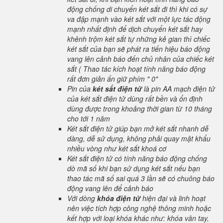
động chống di chuyển két sắt đi thì khi có sự
va đập mạnh vào két sắt với một lực tác động
mạnh nhất định để dịch chuyển két sắt hay
khênh trộm két sắt tự những kẻ gian thì chiếc
két sắt của bạn sẽ phát ra tiến hiệu báo động
vang lên cảnh báo đến chủ nhân của chiếc két
sắt ( Thao tác kích hoạt tính năng báo động
rất đơn giản ấn giữ phím " 0"
Pin của
két sắt điện tử
là pin AA mạch điện tử
của két sắt điện tử dùng rất bền và ổn định
dùng được trong khoảng thời gian từ 10 tháng
cho tới 1 năm
Két sắt điện tử giúp bạn mở két sắt nhanh dễ
dàng, dễ sử dụng, không phải quay mật khẩu
nhiều vòng như két sắt khoá cơ
Két sắt điện tử có tính năng báo động chống
dò mã số khi bạn sử dụng két sắt nếu bạn
thao tác mã số sai quá 3 lần sẽ có chuông báo
động vang lên để cảnh báo
Với dòng
khóa điện tử
hiện đại và linh hoạt
nên việc tích hợp công nghệ thông minh hoặc
kết hợp với loại khóa khác như: khóa vân tay,