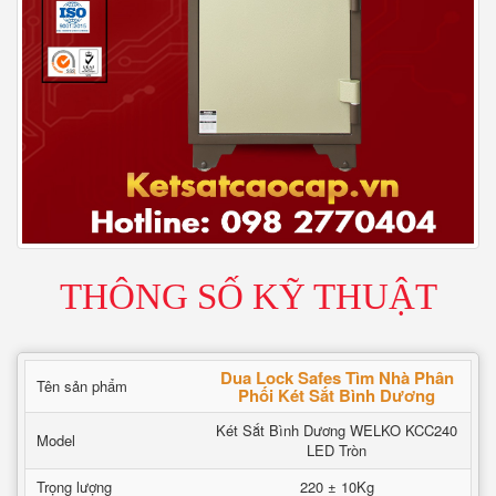
THÔNG SỐ KỸ THUẬT
Dua Lock Safes Tìm Nhà Phân
Tên sản phẩm
Phối Két Sắt Bình Dương
Két Sắt Bình Dương WELKO KCC240
Model
LED Tròn
Trọng lượng
220 ± 10Kg