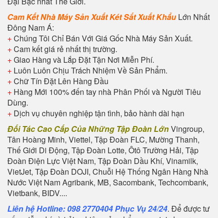
Đại Bậc nhất Thế Giới.
Cam Kết Nhà Máy Sản Xuất Két
Sắt Xuất Khẩu
Lớn Nhất
Đông Nam Á:
+
Chúng Tôi Chỉ Bán Với Giá Gốc Nhà Máy Sản Xuất.
+
Cam kết giá rẻ nhất thị trường.
+
Giao Hàng và Lắp Đặt Tận Nơi Miễn Phí.
+
Luôn Luôn Chịu Trách Nhiệm Về Sản Phẩm.
+
Chữ Tín Đặt Lên Hàng Đầu
+
Hàng Mới 100% đến tay nhà Phân Phối và Người Tiêu
Dùng.
+
Dịch vụ chuyên nghiệp tận tình, bảo hành dài hạn
Đối Tác Cao Cấp Của Những Tập Đoàn Lớn
Vingroup,
Tân Hoàng Minh, Viettel, Tập Đoàn FLC, Mường Thanh,
Thế Giới Di Động, Tập Đoàn Lotte, Ôtô Trường Hải, Tập
Đoàn Điện Lực Việt Nam, Tập Đoàn Dầu Khí, Vinamilk,
VietJet, Tập Đoàn DOJI, Chuỗi Hệ Thống Ngân Hàng Nhà
Nước Việt Nam Agribank, MB, Sacombank, Techcombank,
Vietbank, BIDV....
Liên hệ Hotline: 098 2770404 Phục Vụ 24/24
. Để được tư