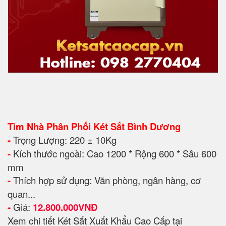
Tìm Nhà Phân Phối Két Sắt Bình Dương
-
Trọng Lượng: 220 ± 10Kg
-
Kích thước ngoài: Cao 1200 * Rộng 600 * Sâu 600
mm
-
Thích hợp sử dụng: Văn phòng, ngân hàng, cơ
quan...
-
Giá:
12.8
00.000VNĐ
Xem chi tiết Két Sắt Xuất Khẩu Cao Cấp tại