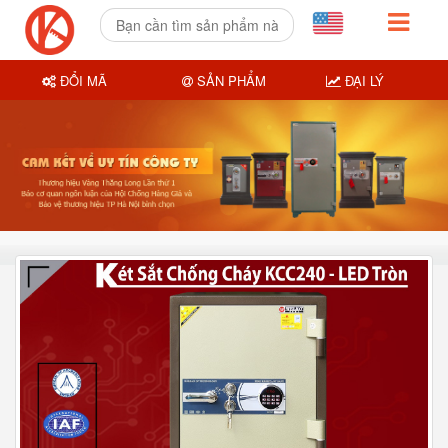
ĐỔI MÃ
SẢN PHẨM
ĐẠI LÝ