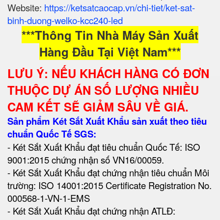
Website:
https://ketsatcaocap.vn/chi-tiet/ket-sat-
binh-duong-welko-kcc240-led
***Thông Tin Nhà Máy Sản Xuất
Hàng Đầu Tại Việt Nam***
LƯU Ý: NẾU KHÁCH HÀNG CÓ ĐƠN
THUỘC DỰ ÁN SỐ LƯỢNG NHIỀU
CAM KẾT SẼ GIẢM SÂU VỀ GIÁ.
Sản phẩm Két Sắt Xuất Khẩu sản xuất theo tiêu
chuẩn Quốc Tế SGS:
- Két Sắt Xuất Khẩu đạt tiêu chuẩn Quốc Tế: ISO
9001:2015 chứng nhận số VN16/00059.
- Két Sắt Xuất Khẩu đạt chứng nhận tiêu chuẩn Môi
trường: ISO 14001:2015 Certificate Registration No.
000568-1-VN-1-EMS
- Két Sắt Xuất Khẩu đạt chứng nhận ATLĐ: