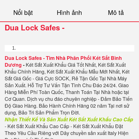
Nổi bật
Hình ảnh
Mô tả
Dua Lock Safes
-
Dua Lock Safes
-
Tìm Nhà Phân Phối Két Sắt Bình
Dương
-
Két Sắt Xuất Khẩu Giá Tốt Nhất, Két Sắt Xuất
Khẩu Chính Hãng, Két Sắt Xuất Khẩu Mẫu Mới Nhất, Két
Sắt Giá Gốc - Giá Cực SOCK, Rẻ Tận Gốc Tại Nhà Máy
Sản Xuất. Hỗ Trợ Tư Vấn Tận Tình Chu Đáo 24/24. Giao
Hàng Miễn Phí Toàn Quốc, Thanh Toán Tại Nhà hoặc tại
Cơ Quan. Dịch vụ chu đáo chuyên nghiệp - Đảm Bảo Tiến
Độ Giao Hàng. Bảo Hành Chính Hãng 02 năm Tại nơi sử
dụng, Bảo Trì Sản Phẩm Trọn Đời.
Nhận Thiết Kế Và Sản Xuất Két Sắt Xuất Khẩu Cao Cấp
- Két Sắt Xuất Khẩu Cao Cấp - Két Sắt Xuất Khẩu Đặt
Theo Yêu Cầu Riêng với Dây chuyền sản xuất Italy Hiện