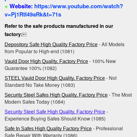
+
Website:
https://www.youtube.com/watch?
v=Pj1RtI49aRk&t=71s
Refer to the safe products manufactured in our
factory:

- All Models
Depository Safe High Quality Factory Price
from Popular to High-end‎ (1081)
- 100% New
Vauld Door High Quality, Factory Price
Guarantee ‎100%‎ (1082)
- Not
STEEL Vauld Door High Quality, Factory Price
Standard No Take Money (1083)
- The Most
Security Steel Safes High Quality, Factory Price
Modern Safes Today (1084)
-
Security Steel Safe High Quality, Factory Price
Experience Buying Safes Should Know (1085)
- Professional
Safe In Safes High Quality Factory Price
Safe Repair With Warranty (1086)