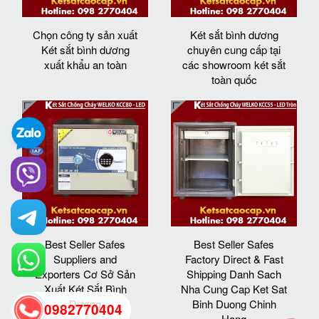
Chọn công ty sản xuất
Két sắt bình dương
Két sắt bình dương
chuyên cung cấp tại
xuất khẩu an toàn
các showroom két sắt
toàn quốc
Best Seller Safes
Best Seller Safes
Suppliers and
Factory Direct & Fast
Exporters Cơ Sở Sản
Shipping Danh Sach
Xuất Két Sắt Bình
Nha Cung Cap Ket Sat
Dương
Binh Duong Chinh
0982770404
Hang