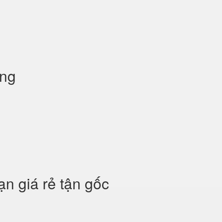
òng
ạn giá rẻ tận gốc