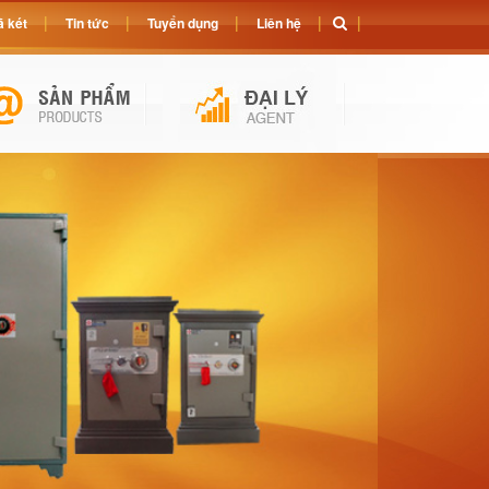
 két
Tin tức
Tuyển dụng
Liên hệ