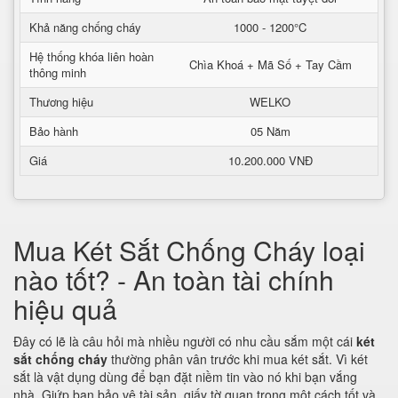
Khả năng chống cháy
1000 - 1200°C
Hệ thống khóa liên hoàn
Chìa Khoá + Mã Số + Tay Cầm
thông minh
Thương hiệu
WELKO
Bảo hành
05 Năm
Giá
10.200.000 VNĐ
Mua Két Sắt Chống Cháy loại
nào tốt? - An toàn tài chính
hiệu quả
Đây có lẽ là câu hỏi mà nhiều người có nhu cầu sắm một cái
két
sắt chống cháy
thường phân vân trước khi mua két sắt. Vì két
sắt là vật dụng dùng để bạn đặt niềm tin vào nó khi bạn vắng
nhà. Giứp bạn bảo vệ tài sản, giấy tờ quan trọng một cách tốt và