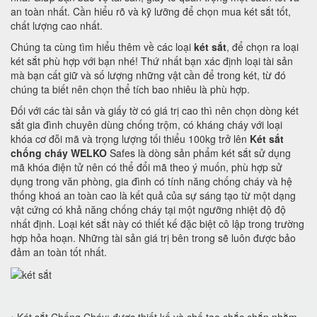
an toàn nhất. Cần hiểu rõ và kỹ lưỡng để chọn mua két sắt tốt,
chất lượng cao nhất.
Chúng ta cùng tìm hiểu thêm về các loại
két sắt
, để chọn ra loại
két sắt phù hợp với bạn nhé! Thứ nhất bạn xác định loại tài sản
mà bạn cất giữ và số lượng những vật cần để trong két, từ đó
chúng ta biết nên chọn thể tích bao nhiêu là phù hợp.
Đối với các tài sản và giấy tờ có giá trị cao thì nên chọn dòng két
sắt gia đình chuyên dùng chống trộm, có kháng cháy với loại
khóa cơ đỗi mã và trọng lượng tối thiểu 100kg trở lên
Két sắt
chống cháy WELKO
Safes là dòng sản phẩm két sắt sử dụng
mã khóa điện tử nên có thể đổi mã theo ý muốn, phù hợp sử
dụng trong văn phòng, gia đình có tính năng chống cháy và hệ
thống khoá an toàn cao là kết quả của sự sáng tạo từ một dạng
vật cứng có khả năng chống cháy tại một ngưỡng nhiệt độ độ
nhất định. Loại két sắt này có thiết kế đặc biệt cô lập trong trường
hợp hỏa hoạn. Những tài sản giá trị bên trong sẽ luôn được bảo
đảm an toàn tốt nhất.