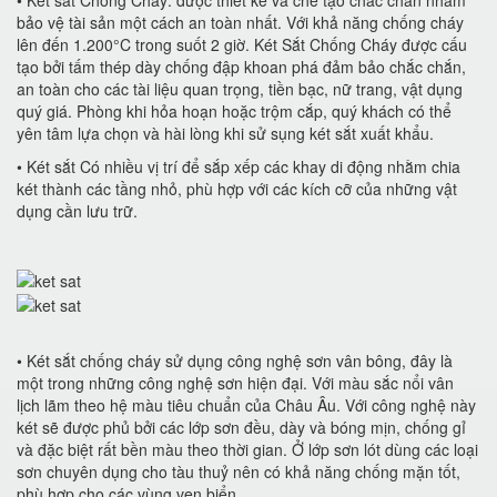
• Két sắt Chống Cháy: được thiết kế và chế tạo chắc chắn nhằm
bảo vệ tài sản một cách an toàn nhất. Với khả năng chống cháy
lên đến 1.200°C trong suốt 2 giờ. Két Sắt Chống Cháy được cấu
tạo bởi tấm thép dày chống đập khoan phá đảm bảo chắc chắn,
an toàn cho các tài liệu quan trọng, tiền bạc, nữ trang, vật dụng
quý giá. Phòng khi hỏa hoạn hoặc trộm cắp, quý khách có thể
yên tâm lựa chọn và hài lòng khi sử sụng két sắt xuất khẩu.
• Két sắt Có nhiều vị trí để sắp xếp các khay di động nhằm chia
két thành các tầng nhỏ, phù hợp với các kích cỡ của những vật
dụng cần lưu trữ.
• Két sắt chống cháy sử dụng công nghệ sơn vân bông, đây là
một trong những công nghệ sơn hiện đại. Với màu sắc nổi vân
lịch lãm theo hệ màu tiêu chuẩn của Châu Âu. Với công nghệ này
két sẽ được phủ bởi các lớp sơn đều, dày và bóng mịn, chống gỉ
và đặc biệt rất bền màu theo thời gian. Ở lớp sơn lót dùng các loại
sơn chuyên dụng cho tàu thuỷ nên có khả năng chống mặn tốt,
phù hợp cho các vùng ven biển.