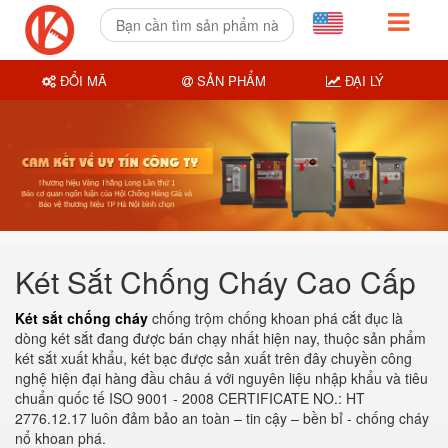
ĐỔI MÃ
SẢN PHẨM
ĐẠI LÝ
Két Sắt Chống Cháy Cao Cấp
Két sắt chống cháy
chống trộm chống khoan phá cắt đục là
dòng két sắt đang được bán chạy nhất hiện nay, thuộc sản phẩm
két sắt xuất khẩu, két bạc được sản xuất trên đây chuyền công
nghệ hiện đại hàng đầu châu á với nguyên liệu nhập khẩu và tiêu
chuẩn quốc tế ISO 9001 - 2008 CERTIFICATE NO.: HT
2776.12.17 luôn đảm bảo an toàn – tin cậy – bền bỉ - chống cháy
nổ khoan phá.