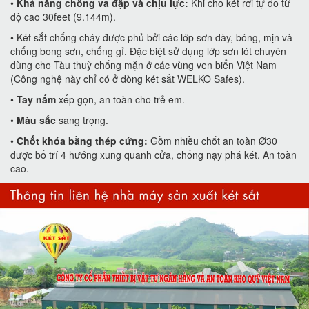
•
Khả năng chống va đập và chịu lực:
Khi cho két rơi tự do từ
độ cao 30feet (9.144m).
• Két sắt chống cháy được phủ bởi các lớp sơn dày, bóng, mịn và
chống bong sơn, chống gỉ. Đặc biệt sử dụng lớp sơn lót chuyên
dùng cho Tàu thuỷ chống mặn ở các vùng ven biển Việt Nam
(Công nghệ này chỉ có ở dòng két sắt WELKO Safes).
•
Tay nắm
xếp gọn, an toàn cho trẻ em.
•
Màu sắc
sang trọng.
•
Chốt khóa bằng thép cứng:
Gồm nhiều chốt an toàn Ø30
được bố trí 4 hướng xung quanh cửa, chống nạy phá két. An toàn
cao.