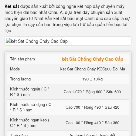
Két sắt
được sản xuất bởi công nghệ kết hợp dây chuyền máy
móc hiện đại bậc nhất Châu Á, dựa trên dây chuyền sản xuất
chuyển giao từ Nhật Bản két sắt bảo mật Cánh đúc cao cấp là sự
lựa chọn tin cậy của bạn trong việc lưu trữ bảo quản tiền bạc tài
liệu.
két Sắt Chống Cháy Cao Cấp
Tên sản phẩm
Model
Két Sắt Chống Cháy KCC200 Đổi Mã
Trọng lượng
190 ± 10Kg
Kích thước ngoài ( C *
Cao 1.070 * Rộng 600 * Sâu 600
R * S ) mm
Kích thước sử dụng ( C
Cao 700 * Rộng 490 * Sâu 420
* R * S ) mm
Kích thước ngăn kéo (
Cao 100 * Rộng 410 * Sâu 380
C * R * S ) mm
Tính năng
An toàn bảo mật tuyệt đối