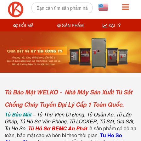
ĐỔI MÃ
SẢN PHẨM
ĐẠI LÝ
Tủ Bảo Mật WELKO - Nhà Máy Sản Xuất Tủ Sắt
Chống Cháy Tuyển Đại Lý Cấp 1 Toàn Quốc.
T
ủ Bảo Mật
– Tủ Thư Viện Di Động, Tủ Quần Áo, Tủ Lắp
Ghép, Tủ Hồ Sơ Văn Phòng, Tủ LOCKER, Tủ Sắt, Giá Sắt,
Tu Ho So.
Tủ Hồ Sơ BEMC An Phát
là sản phẩm có độ an
toàn, bảo mật cao và bền bỉ theo thời gian.
Tu Ho So