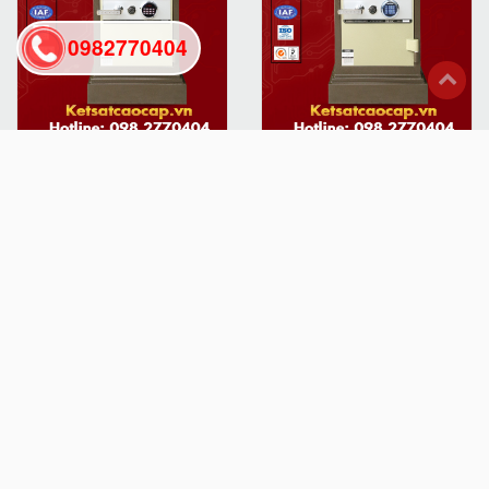
0982770404
back
to
Két Sắt Hàn Quốc Cao Cấp
Két Sắt Gia Đình Hàn Quốc
top
Két Văn Phòng Hàn Quốc
Két Sắt Cánh Đúc