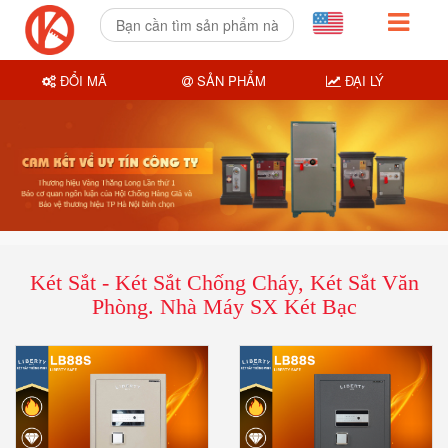
ĐỔI MÃ
SẢN PHẨM
ĐẠI LÝ
Két Sắt - Két Sắt Chống Cháy, Két Sắt Văn
Phòng. Nhà Máy SX Két Bạc