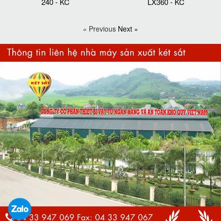
240 - KC
LX360 - KC
« Previous
Next »