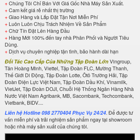
+
Chúng Tôi Chỉ Bán Với Giá Gốc Nhà Máy Sản Xuất.
+
Cam kết giá rẻ nhất thị trường
+
Giao Hàng và Lắp Đặt Tận Nơi Miễn Phí
+
Luôn Luôn Chịu Trách Nhiệm Về Sản Phẩm
+
Chữ Tín Đặt Lên Hàng Đầu
+
Hàng Mới 100% đến tay nhà Phân Phối và Người Tiêu
Dùng.
+
Dịch vụ chuyên nghiệp tận tình, bảo hành dài hạn
Đối Tác Cao Cấp Của Những Tập Đoàn Lớn
Vingroup,
Tân Hoàng Minh, Viettel, Tập Đoàn FLC, Mường Thanh,
Thế Giới Di Động, Tập Đoàn Lotte, Ôtô Trường Hải, Tập
Đoàn Điện Lực Việt Nam, Tập Đoàn Dầu Khí, Vinamilk,
VietJet, Tập Đoàn DOJI, Chuỗi Hệ Thống Ngân Hàng Nhà
Nước Việt Nam Agribank, MB, Sacombank, Techcombank,
Vietbank, BIDV....
Liên hệ Hotline 098 2770404 Phục Vụ 24/24
. Để được tư
vấn miễn phí và trải nghiệm sản phẩm ngay tại showroom
hoặc nhà máy sản xuất của chúng tôi.