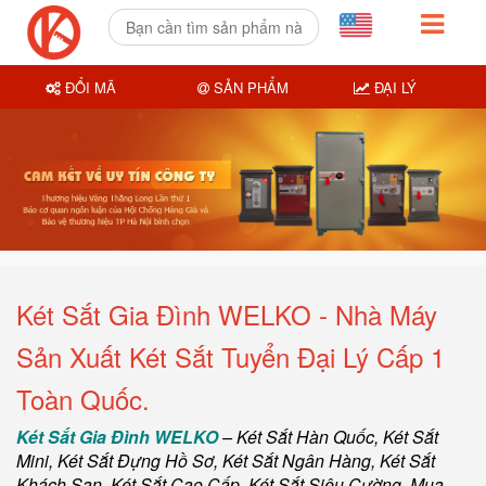
ĐỔI MÃ
SẢN PHẨM
ĐẠI LÝ
Két Sắt Gia Đình WELKO - Nhà Máy
Sản Xuất Két Sắt Tuyển Đại Lý Cấp 1
Toàn Quốc.
Két Sắt Gia Đình WELKO
–
Két Sắt Hàn Quốc
, Két Sắt
Mini,
Két Sắt Đựng Hồ Sơ
,
Két Sắt Ngân Hàng
,
Két Sắt
Khách Sạn
,
Két Sắt Cao Cấp
,
Két Sắt Siêu Cường
,
Mua