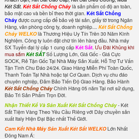
Két Sắt
.
Két Sắt Chống Cháy
là sản phẩm có độ an toàn,
bảo mật cao và bền bỉ theo thời gian.
Két Sắt Chống
Cháy
được cung cấp để bảo vệ tài sản, giấy tờ trong Ngân
Hàng, văn phòng công ty, doanh nghiệp....
Két Sắt Chống
Cháy WELKO
là Thương Hiệu Uy Tín Trên 30 Năm Kinh
Nghiệm. Công ty luôn đặt chữ tín lên hàng đầu. Nhà máy
SX Tuyển đại lý cấp 1 cung cấp
Két Sắt
.
Ưu Đãi Khủng khi
mua sắm
Két SẮT
Số Lượng Lớn, Giá Gốc - Giá Cực
SOCK, Rẻ Tận Gốc Tại Nhà Máy Sản Xuất. Hỗ Trợ Tư Vấn
Tận Tình Chu Đáo 24/24. Giao Hàng Miễn Phí Toàn Quốc,
Thanh Toán Tại Nhà hoặc tại Cơ Quan. Dịch vụ chu đáo
chuyên nghiệp, Đảm Bảo Tiến Độ Giao Hàng. Bảo Hành
Két Sắt Chống Cháy
Chính Hãng 05 năm Tại nơi sử dụng,
Bảo Trì Sản Phẩm Trọn Đời.
Nhận Thiết Kế Và Sản Xuất Két Sắt Chống Cháy
-
Két
Sắt Tiệm Vàng
Theo Yêu Cầu Riêng với Dây chuyền sản
xuất Italy Hiện Đại Bậc nhất Thế Giới.
Cam Kết Nhà Máy Sản Xuất Két Sắt WELKO
Lớn Nhất
Đông Nam Á: