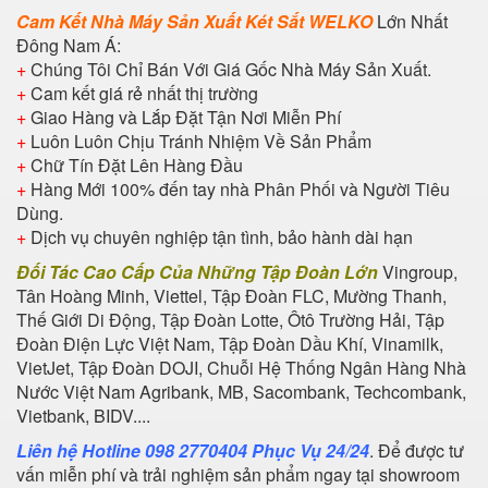
Cam Kết Nhà Máy Sản Xuất Két Sắt WELKO
Lớn Nhất
Đông Nam Á:
+
Chúng Tôi Chỉ Bán Với Giá Gốc Nhà Máy Sản Xuất.
+
Cam kết giá rẻ nhất thị trường
+
Giao Hàng và Lắp Đặt Tận Nơi Miễn Phí
+
Luôn Luôn Chịu Tránh Nhiệm Về Sản Phẩm
+
Chữ Tín Đặt Lên Hàng Đầu
+
Hàng Mới 100% đến tay nhà Phân Phối và Người Tiêu
Dùng.
+
Dịch vụ chuyên nghiệp tận tình, bảo hành dài hạn
Đối Tác Cao Cấp Của Những Tập Đoàn Lớn
Vingroup,
Tân Hoàng Minh, Viettel, Tập Đoàn FLC, Mường Thanh,
Thế Giới Di Động, Tập Đoàn Lotte, Ôtô Trường Hải, Tập
Đoàn Điện Lực Việt Nam, Tập Đoàn Dầu Khí, Vinamilk,
VietJet, Tập Đoàn DOJI, Chuỗi Hệ Thống Ngân Hàng Nhà
Nước Việt Nam Agribank, MB, Sacombank, Techcombank,
Vietbank, BIDV....
Liên hệ Hotline 098 2770404 Phục Vụ 24/24
. Để được tư
vấn miễn phí và trải nghiệm sản phẩm ngay tại showroom