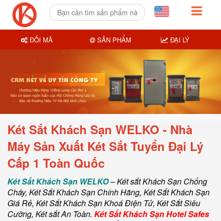
ĐỔI MÃ
SẢN PHẨM
ĐẠI LÝ
Két Sắt Khách Sạn WELKO -
Nhà
Máy Sản Xuất Két Sắt Tuyển Đại Lý
Cấp 1 Toàn Quốc
Két Sắt Khách Sạn WELKO
–
Két sắt Khách Sạn Chống
Cháy
, Két Sắt Khách Sạn Chính Hãng
,
Két Sắt Khách Sạn
Giá Rẻ
,
Két Sắt Khách Sạn Khoá Điện Tử
,
Két Sắt Siêu
Cường
,
Két sắt An Toàn
.
Két Sắt Khách Sạn Hotel Safes