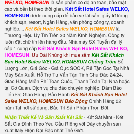
WELKO, HOMESUN
là sản phẩm có độ an toàn, bảo mật
cao và bền bỉ theo thời gian.
Két Sắt Hotel Safes WELKO,
HOMESUN
được cung cấp để bảo vệ tài sản, giấy tờ trong
khách sạn, resort, Ngân Hàng, văn phòng công ty, doanh
nghiệp....
Két Sắt Hotel Safes WELKO, HOMESUN
là
Thương Hiệu Uy Tín Trên 30 Năm Kinh Nghiệm. Công ty
luôn đặt chữ tín lên hàng đầu. Nhà máy SX Tuyển đại lý
cấp 1 cung cấp
Két Sắt Khách Sạn Hotel Safes WELKO,
HOMESUN
.
Ưu Đãi Khủng khi mua sắm
Két Sắt Khách
Sạn Hotel Safes WELKO, HOMESUN Chống Trộm
Số
Lượng Lớn, Giá Gốc - Giá Cực SOCK, Rẻ Tận Gốc Tại Nhà
Máy Sản Xuất. Hỗ Trợ Tư Vấn Tận Tình Chu Đáo 24/24.
Giao Hàng Miễn Phí Toàn Quốc, Thanh Toán Tại Nhà hoặc
tại Cơ Quan. Dịch vụ chu đáo chuyên nghiệp, Đảm Bảo
Tiến Độ Giao Hàng. Bảo Hành
Két Sắt Khách Sạn Hotel
Safes WELKO, HOMESUN Báo Động
Chính Hãng 02
năm Tại nơi sử dụng, Bảo Trì Sản Phẩm Trọn Đời.
Nhận Thiết Kế Và Sản Xuất Két Sắt
-
Két Sắt Mini
-
Két
Sắt Gia Đình
Theo Yêu Cầu Riêng với Dây chuyền sản
xuất Italy Hiện Đại Bậc nhất Thế Giới.