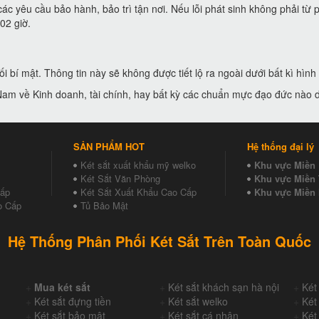
các yêu cầu bảo hành, bảo trì tận nơi. Nếu lỗi phát sinh không phải t
02 giờ.
i bí mật. Thông tin này sẽ không được tiết lộ ra ngoài dưới bất kì hình
Nam về Kinh doanh, tài chính, hay bất kỳ các chuẩn mực đạo đức nào d
SẢN PHẨM HOT
Hệ thống đại lý
Két sắt xuất khẩu mỹ welko
Khu vực Miền
Két Sắt Văn Phòng
Khu vực Miền 
Cấp
Két Sắt Xuất Khẩu Cao Cấp
Khu vực Miền
o Cấp
Tủ Bảo Mật
Hệ Thống Phân Phối Két Sắt Trên Toàn Quốc
+
Mua két sắt
+
Két sắt khách sạn hà nội
+
Két
+
Két sắt đựng tiền
+
Két sắt welko
+
Két
+
Két sắt bảo mật
+
Két sắt cá nhân
+
Két