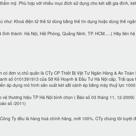
hẩm mỹ. Phù hợp với nhiều mục đích sử dụng cho két sắt gia đình, két
như: Khoá điện tử thẻ từ dùng bằng thẻ tín dụng hoặc dùng thẻ ngân 
tỉnh thành: Hà Nội, Hải Phòng, Quảng Ninh, TP. HCM.....( Hãy liên hệ v
n
có đơn vị chủ quản là CTy CP Thiết Bị Vật Tư Ngân Hàng & An Toàn 
anh số 0101391913 của Sở Kế Hoạnh & Đầu Tư Hà Nội cấp. Trải qua hơ
riển áp dụng mô hình sản xuất két sắt cánh ép bằng máy thuỷ lực 1000 
 vệ thương hiệu TP Hà Nội bình chọn ( Báo số 03 tháng 11, 12-2009)
báo số /2011)
 Công Ty đều là hàng hoá chính hãng, mới 100%. CTy chúng tôi tuyệt 