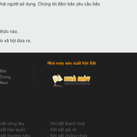
ừ phái người sử dụng. Chúng tôi đảm bảo yêu cầu bảo
 thức nào.
o xã hội đưa ra.
Nhà máy sản xuất Két Sắt
 Bắc
Trung
 Nam
 sắt vũng tàu
+
Két sắt thanh hoá
 sắt hàn quốc
+
Két sắt giá rẻ
 sắt thương hiệu
+
Két sắt chống cháy