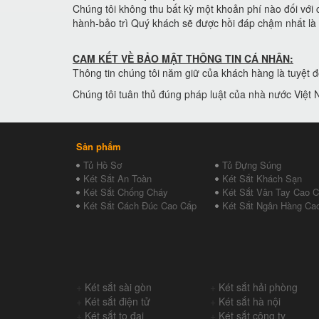
Chúng tôi không thu bất kỳ một khoản phí nào đối với 
hành-bảo trì Quý khách sẽ được hồi đáp chậm nhất là 
CAM KẾT VỀ BẢO MẬT THÔNG TIN CÁ NHÂN:
Thông tin chúng tôi năm giữ của khách hàng là tuyệt đố
Chúng tôi tuân thủ đúng pháp luật của nhà nước Việt 
Sản phẩm
Tủ Hồ Sơ
Tủ Đựng Súng
Két Sắt An Toàn
Két Sắt Khách Sạn
Két Sắt Chống Cháy
Két Sắt Vân Tay Cao 
Két Sắt Cách Đúc Cao Cấp
Két Sắt Ngân Hàng Ca
+
Két sắt sài gòn
+
Két sắt hải phòng
+
Két sắt điện tử
+
Két sắt hà nội
+
Két sắt to đại
+
Két sắt công ty