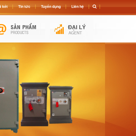
 két
Tin tức
Tuyển dụng
Liên hệ