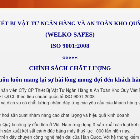
IẾT BỊ VẬT TƯ NGÂN HÀNG VÀ AN TOÀN KHO QU
(WELKO SAFES)
ISO 9001:2008
«««««
CHÍNH SÁCH CHẤT LƯỢNG
uôn luôn mang lại sự hài lòng mong đợi đến khách hà
 nhân viên CTy CP Thiết Bị Vật Tư Ngân Hàng & An Toàn Kho Quỹ Việt
n HTQLCL theo tiêu chuẩn quốc tế ISO 9001:2008
m và dịch vụ có chất lượng nhằm đáp ứng các yêu cầu của khách hàng v
ý hoá sản xuất nhằm nâng cao chất lượng và hiệu quả kinh doanh.
uỹ là công ty đầu tiên ở Việt Nam ứng dụng & sản xuất các loại két 
h sản xuất két sắt cánh đúc bằng máy thuỷ lực 1000 tấn hiện nay.
 trên dây chuyền công nghệ hiện đại của Hàn Quốc. Với hệ thống kiểm