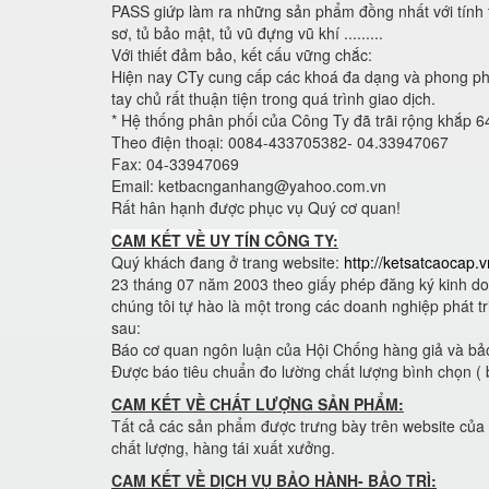
PASS giứp làm ra những sản phẩm đồng nhất với tính t
sơ, tủ bảo mật, tủ vũ đựng vũ khí .........
Với thiết đảm bảo, kết cấu vững chắc:
Hiện nay CTy cung cấp các khoá đa dạng và phong phú 
tay chủ rất thuận tiện trong quá trình giao dịch.
* Hệ thống phân phối của Công Ty đã trãi rộng khắp 64 
Theo điện thoại: 0084-433705382- 04.33947067
Fax: 04-33947069
Email: ketbacnganhang@yahoo.com.vn
Rất hân hạnh được phục vụ Quý cơ quan!
CAM KẾT VỀ UY TÍN CÔNG TY:
Quý khách đang ở trang website:
http://ketsatcaocap.v
23 tháng 07 năm 2003 theo giấy phép đăng ký kinh do
chúng tôi tự hào là một trong các doanh nghiệp phát t
sau:
Báo cơ quan ngôn luận của Hội Chống hàng giả và bảo
Được báo tiêu chuẩn đo lường chất lượng bình chọn ( 
CAM KẾT VỀ CHẤT LƯỢNG SẢN PHẨM:
Tất cả các sản phẩm được trưng bày trên website của
chất lượng, hàng tái xuất xưởng.
CAM KẾT VỀ DỊCH VỤ BẢO HÀNH- BẢO TRÌ: