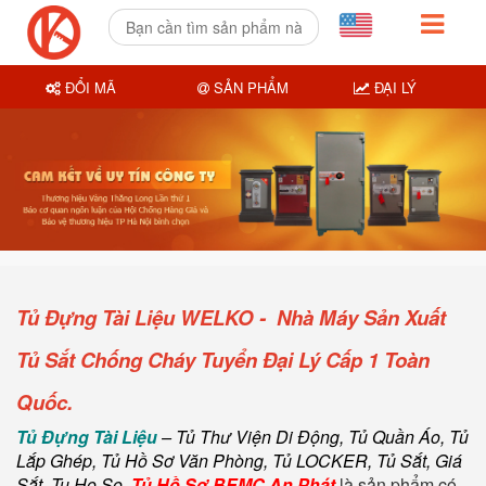
ĐỔI MÃ
SẢN PHẨM
ĐẠI LÝ
Tủ Đựng Tài Liệu WELKO - Nhà Máy Sản Xuất
Tủ Sắt Chống Cháy Tuyển Đại Lý Cấp 1 Toàn
Quốc.
Tủ Đựng Tài Liệu
– Tủ Thư Viện Di Động, Tủ Quần Áo, Tủ
Lắp Ghép, Tủ Hồ Sơ Văn Phòng, Tủ LOCKER, Tủ Sắt, Giá
Sắt, Tu Ho So.
Tủ Hồ Sơ BEMC An Phát
là sản phẩm có