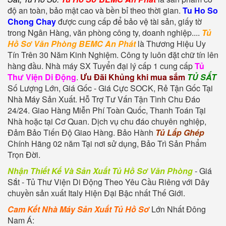
độ an toàn, bảo mật cao và bền bỉ theo thời gian.
Tu Ho So
Chong Chay
được cung cấp để bảo vệ tài sản, giấy tờ
trong Ngân Hàng, văn phòng công ty, doanh nghiệp....
Tủ
Hồ Sơ Văn Phòng BEMC An Phát
là Thương Hiệu Uy
Tín Trên 30 Năm Kinh Nghiệm. Công ty luôn đặt chữ tín lên
hàng đầu. Nhà máy SX Tuyển đại lý cấp 1 cung cấp
Tủ
Thư Viện Di Động
.
Ưu Đãi Khủng khi mua sắm
TỦ SẮT
Số Lượng Lớn, Giá Gốc - Giá Cực SOCK, Rẻ Tận Gốc Tại
Nhà Máy Sản Xuất. Hỗ Trợ Tư Vấn Tận Tình Chu Đáo
24/24. Giao Hàng Miễn Phí Toàn Quốc, Thanh Toán Tại
Nhà hoặc tại Cơ Quan. Dịch vụ chu đáo chuyên nghiệp,
Đảm Bảo Tiến Độ Giao Hàng. Bảo Hành
Tủ Lắp Ghép
Chính Hãng 02 năm Tại nơi sử dụng, Bảo Trì Sản Phẩm
Trọn Đời.
Nhận Thiết Kế Và Sản Xuất Tủ Hồ Sơ Văn Phòng
- Giá
Sắt - Tủ Thư Viện Di Động Theo Yêu Cầu Riêng với Dây
chuyền sản xuất Italy Hiện Đại Bậc nhất Thế Giới.
Cam Kết Nhà Máy Sản Xuất Tủ Hồ Sơ
Lớn Nhất Đông
Nam Á: