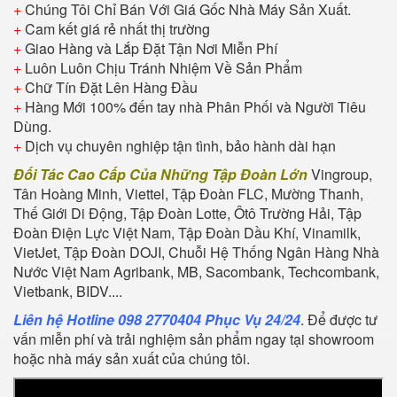
+
Chúng Tôi Chỉ Bán Với Giá Gốc Nhà Máy Sản Xuất.
+
Cam kết giá rẻ nhất thị trường
+
Giao Hàng và Lắp Đặt Tận Nơi Miễn Phí
+
Luôn Luôn Chịu Tránh Nhiệm Về Sản Phẩm
+
Chữ Tín Đặt Lên Hàng Đầu
+
Hàng Mới 100% đến tay nhà Phân Phối và Người Tiêu
Dùng.
+
Dịch vụ chuyên nghiệp tận tình, bảo hành dài hạn
Đối Tác Cao Cấp Của Những Tập Đoàn Lớn
Vingroup,
Tân Hoàng Minh, Viettel, Tập Đoàn FLC, Mường Thanh,
Thế Giới Di Động, Tập Đoàn Lotte, Ôtô Trường Hải, Tập
Đoàn Điện Lực Việt Nam, Tập Đoàn Dầu Khí, Vinamilk,
VietJet, Tập Đoàn DOJI, Chuỗi Hệ Thống Ngân Hàng Nhà
Nước Việt Nam Agribank, MB, Sacombank, Techcombank,
Vietbank, BIDV....
Liên hệ Hotline 098 2770404 Phục Vụ 24/24
. Để được tư
vấn miễn phí và trải nghiệm sản phẩm ngay tại showroom
hoặc nhà máy sản xuất của chúng tôi.