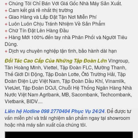
+
Chúng Tôi Chỉ Bán Với Giá Gốc Nhà Máy Sản Xuất.
+
Cam kết giá rẻ nhất thị trường
+
Giao Hàng và Lắp Đặt Tận Nơi Miễn Phí
+
Luôn Luôn Chịu Tránh Nhiệm Về Sản Phẩm
+
Chữ Tín Đặt Lên Hàng Đầu
+
Hàng Mới 100% đến tay nhà Phân Phối và Người Tiêu
Dùng.
+
Dịch vụ chuyên nghiệp tận tình, bảo hành dài hạn
Đối Tác Cao Cấp Của Những Tập Đoàn Lớn
Vingroup,
Tân Hoàng Minh, Viettel, Tập Đoàn FLC, Mường Thanh,
Thế Giới Di Động, Tập Đoàn Lotte, Ôtô Trường Hải, Tập
Đoàn Điện Lực Việt Nam, Tập Đoàn Dầu Khí, Vinamilk,
VietJet, Tập Đoàn DOJI, Chuỗi Hệ Thống Ngân Hàng Nhà
Nước Việt Nam Agribank, MB, Sacombank, Techcombank,
Vietbank, BIDV....
Liên hệ Hotline 098 2770404 Phục Vụ 24/24
. Để được tư
vấn miễn phí và trải nghiệm sản phẩm ngay tại showroom
hoặc nhà máy sản xuất của chúng tôi.