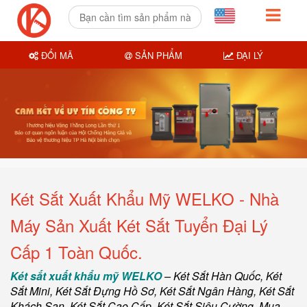
ĐỔI MÃ
SẢN PHẨM
ĐẠI LÝ
Két Sắt Xuất Khẩu Mỹ WELKO - Nhà
Máy Sản Xuất Két Sắt Tuyển Đại Lý
Cấp 1 Toàn Quốc.
Két sắt xuất khẩu mỹ WELKO
–
Két Sắt Hàn Quốc
, Két
Sắt Mini,
Két Sắt Đựng Hồ Sơ
,
Két Sắt Ngân Hàng
,
Két Sắt
Khách Sạn
,
Két Sắt Cao Cấp
,
Két Sắt Siêu Cường
,
Mua