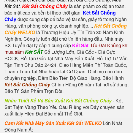
Két Sắt
.
Két Sắt Chống Cháy
là sản phẩm có độ an toàn,
bảo mật cao và bền bỉ theo thời gian.
Két Sắt Chống
Cháy
được cung cấp để bảo vệ tài sản, giấy tờ trong Ngân
Hàng, văn phòng công ty, doanh nghiệp....
Két Sắt Chống
Cháy WELKO
là Thương Hiệu Uy Tín Trên 30 Năm Kinh
Nghiệm. Công ty luôn đặt chữ tín lên hàng đầu. Nhà máy
SX Tuyển đại lý cấp 1 cung cấp
Két Sắt
.
Ưu Đãi Khủng khi
mua sắm
Két SẮT
Số Lượng Lớn, Giá Gốc - Giá Cực
SOCK, Rẻ Tận Gốc Tại Nhà Máy Sản Xuất. Hỗ Trợ Tư Vấn
Tận Tình Chu Đáo 24/24. Giao Hàng Miễn Phí Toàn Quốc,
Thanh Toán Tại Nhà hoặc tại Cơ Quan. Dịch vụ chu đáo
chuyên nghiệp, Đảm Bảo Tiến Độ Giao Hàng. Bảo Hành
Két Sắt Chống Cháy
Chính Hãng 05 năm Tại nơi sử dụng,
Bảo Trì Sản Phẩm Trọn Đời.
Nhận Thiết Kế Và Sản Xuất Két Sắt Chống Cháy
-
Két
Sắt Tiệm Vàng
Theo Yêu Cầu Riêng với Dây chuyền sản
xuất Italy Hiện Đại Bậc nhất Thế Giới.
Cam Kết Nhà Máy Sản Xuất Két Sắt WELKO
Lớn Nhất
Đông Nam Á: