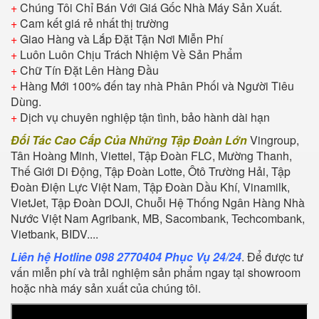
+
Chúng Tôi Chỉ Bán Với Giá Gốc Nhà Máy Sản Xuất.
+
Cam kết giá rẻ nhất thị trường
+
Giao Hàng và Lắp Đặt Tận Nơi Miễn Phí
+
Luôn Luôn Chịu Trách Nhiệm Về Sản Phẩm
+
Chữ Tín Đặt Lên Hàng Đầu
+
Hàng Mới 100% đến tay nhà Phân Phối và Người Tiêu
Dùng.
+
Dịch vụ chuyên nghiệp tận tình, bảo hành dài hạn
Đối Tác Cao Cấp Của Những Tập Đoàn Lớn
Vingroup,
Tân Hoàng Minh, Viettel, Tập Đoàn FLC, Mường Thanh,
Thế Giới Di Động, Tập Đoàn Lotte, Ôtô Trường Hải, Tập
Đoàn Điện Lực Việt Nam, Tập Đoàn Dầu Khí, Vinamilk,
VietJet, Tập Đoàn DOJI, Chuỗi Hệ Thống Ngân Hàng Nhà
Nước Việt Nam Agribank, MB, Sacombank, Techcombank,
Vietbank, BIDV....
Liên hệ Hotline 098 2770404 Phục Vụ 24/24
. Để được tư
vấn miễn phí và trải nghiệm sản phẩm ngay tại showroom
hoặc nhà máy sản xuất của chúng tôi.