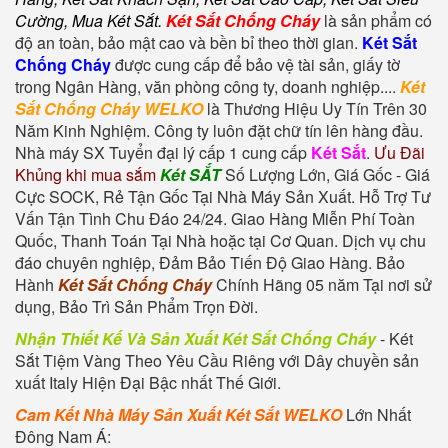
Cường
,
Mua Két Sắt
.
Két Sắt Chống Cháy
là sản phẩm có
độ an toàn, bảo mật cao và bền bỉ theo thời gian.
Két Sắt
Chống Cháy
được cung cấp để bảo vệ tài sản, giấy tờ
trong Ngân Hàng, văn phòng công ty, doanh nghiệp....
Két
Sắt Chống Cháy WELKO
là Thương Hiệu Uy Tín Trên 30
Năm Kinh Nghiệm. Công ty luôn đặt chữ tín lên hàng đầu.
Nhà máy SX Tuyển đại lý cấp 1 cung cấp
Két Sắt
.
Ưu Đãi
Khủng khi mua sắm
Két SẮT
Số Lượng Lớn, Giá Gốc - Giá
Cực SOCK, Rẻ Tận Gốc Tại Nhà Máy Sản Xuất. Hỗ Trợ Tư
Vấn Tận Tình Chu Đáo 24/24. Giao Hàng Miễn Phí Toàn
Quốc, Thanh Toán Tại Nhà hoặc tại Cơ Quan. Dịch vụ chu
đáo chuyên nghiệp, Đảm Bảo Tiến Độ Giao Hàng. Bảo
Hành
Két Sắt Chống Cháy
Chính Hãng 05 năm Tại nơi sử
dụng, Bảo Trì Sản Phẩm Trọn Đời.
Nhận Thiết Kế Và Sản Xuất Két Sắt Chống Cháy
-
Két
Sắt Tiệm Vàng
Theo Yêu Cầu Riêng với Dây chuyền sản
xuất Italy Hiện Đại Bậc nhất Thế Giới.
Cam Kết Nhà Máy Sản Xuất Két Sắt WELKO
Lớn Nhất
Đông Nam Á: