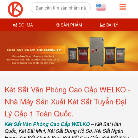
ĐỔI MÃ
SẢN PHẨM
ĐẠI LÝ
Két Sắt Văn Phòng Cao Cấp WELKO -
Nhà Máy Sản Xuất Két Sắt Tuyển Đại
Lý Cấp 1 Toàn Quốc.
Két Sắt Văn Phòng Cao Cấp WELKO
–
Két Sắt Hàn
Quốc
, Két Sắt Mini,
Két Sắt Đựng Hồ Sơ
,
Két Sắt Ngân
Hàng
,
Két Sắt Khách Sạn
,
Két Sắt Cao Cấp
,
Két Sắt Siêu