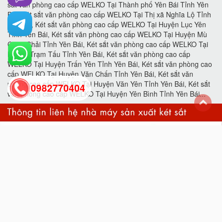
0982770404
back
to
top