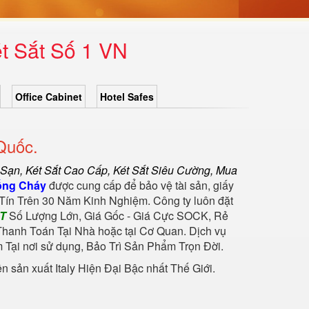
t Sắt Số 1 VN
Office Cabinet
Hotel Safes
Quốc.
 Sạn
,
Két Sắt Cao Cấp
,
Két Sắt Siêu Cường
,
Mua
ống Cháy
được cung cấp để bảo vệ tài sản, giấy
Tín Trên 30 Năm Kinh Nghiệm. Công ty luôn đặt
ẮT
Số Lượng Lớn, Giá Gốc - Giá Cực SOCK, Rẻ
hanh Toán Tại Nhà hoặc tại Cơ Quan. Dịch vụ
Tại nơi sử dụng, Bảo Trì Sản Phẩm Trọn Đời.
sản xuất Italy Hiện Đại Bậc nhất Thế Giới.