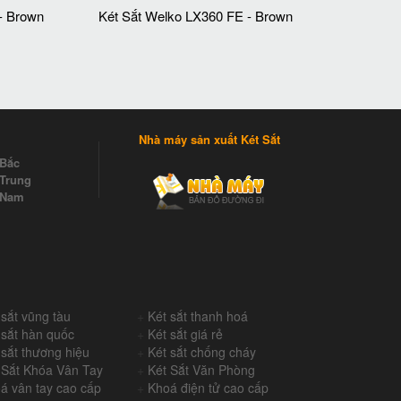
- Brown
Két Sắt Welko LX360 FE - Brown
Nhà máy sản xuất Két Sắt
 Bắc
Trung
 Nam
 sắt vũng tàu
+
Két sắt thanh hoá
 sắt hàn quốc
+
Két sắt giá rẻ
 sắt thương hiệu
+
Két sắt chống cháy
 Sắt Khóa Vân Tay
+
Két Sắt Văn Phòng
á vân tay cao cấp
+
Khoá điện tử cao cấp