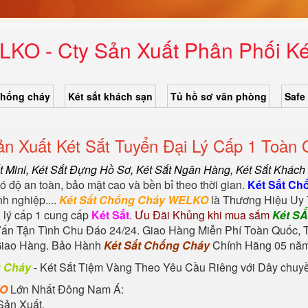
LKO - Cty Sản Xuất Phân Phối Ké
chống cháy
Két sắt khách sạn
Tủ hồ sơ văn phòng
Safe
 Xuất Két Sắt Tuyển Đại Lý Cấp 1 Toàn 
t Mini,
Két Sắt Đựng Hồ Sơ
,
Két Sắt Ngân Hàng
,
Két Sắt Khách
 độ an toàn, bảo mật cao và bền bỉ theo thời gian.
Két Sắt Ch
h nghiệp....
Két Sắt Chống Cháy WELKO
là Thương Hiệu Uy 
 lý cấp 1 cung cấp
Két Sắt
.
Ưu Đãi Khủng khi mua sắm
Két S
ấn Tận Tình Chu Đáo 24/24. Giao Hàng Miễn Phí Toàn Quốc, T
Giao Hàng. Bảo Hành
Két Sắt Chống Cháy
Chính Hãng 05 năm 
g Cháy
-
Két Sắt Tiệm Vàng
Theo Yêu Cầu Riêng với Dây chuyền 
KO
Lớn Nhất Đông Nam Á:
Sản Xuất.