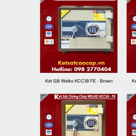
Két Sắt Welko KCC38 FE - Brown
K