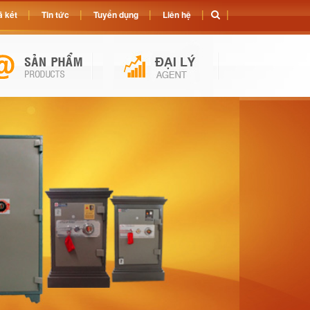
 két
Tin tức
Tuyển dụng
Liên hệ