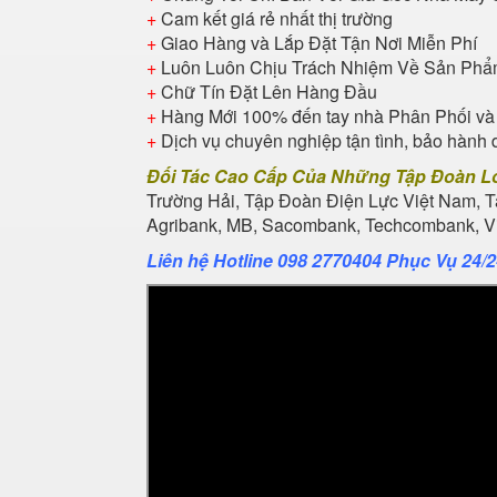
+
Cam kết giá rẻ nhất thị trường
+
Giao Hàng và Lắp Đặt Tận Nơi Miễn Phí
+
Luôn Luôn Chịu Trách Nhiệm Về Sản Ph
+
Chữ Tín Đặt Lên Hàng Đầu
+
Hàng Mới 100% đến tay nhà Phân Phối và
+
Dịch vụ chuyên nghiệp tận tình, bảo hành 
Đối Tác Cao Cấp Của Những Tập Đoàn L
Trường Hải, Tập Đoàn Điện Lực Việt Nam, 
Agribank, MB, Sacombank, Techcombank, Vie
Liên hệ Hotline 098 2770404 Phục Vụ 24/