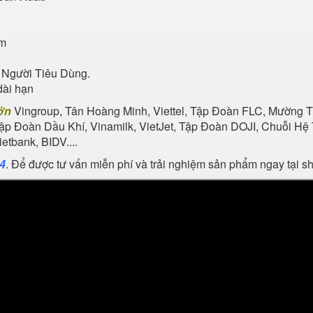
ẩm
 Người Tiêu Dùng.
dài hạn
ớn
Vingroup, Tân Hoàng Minh, Viettel, Tập Đoàn FLC, Mường Th
Tập Đoàn Dầu Khí, Vinamilk, VietJet, Tập Đoàn DOJI, Chuỗi 
tbank, BIDV....
24
. Để được tư vấn miễn phí và trải nghiệm sản phẩm ngay tại 