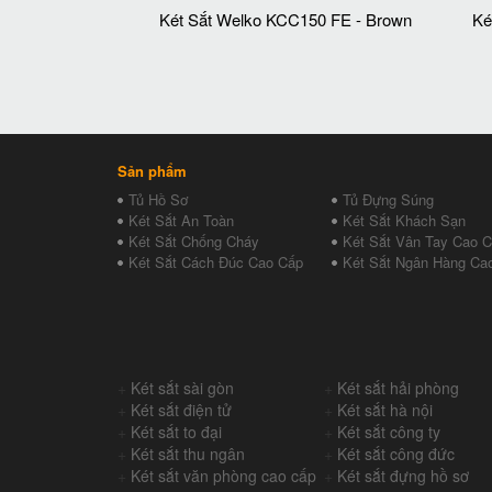
Két Sắt Welko KCC150 FE - Brown
Ké
Sản phẩm
Tủ Hồ Sơ
Tủ Đựng Súng
Két Sắt An Toàn
Két Sắt Khách Sạn
Két Sắt Chống Cháy
Két Sắt Vân Tay Cao 
Két Sắt Cách Đúc Cao Cấp
Két Sắt Ngân Hàng Ca
+
Két sắt sài gòn
+
Két sắt hải phòng
+
Két sắt điện tử
+
Két sắt hà nội
+
Két sắt to đại
+
Két sắt công ty
+
Két sắt thu ngân
+
Két sắt công đức
+
Két sắt văn phòng cao cấp
+
Két sắt đựng hồ sơ