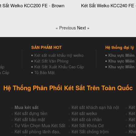
t Sắt Welko KCC200 FE - Brown
Két Sắt Welko KCC240 FE 
« Previous
Next »
SẢN PHẨM HOT
Hệ thống đại lý
Két sắt xuất khẩu mỹ welko
Khu vực Miền
Két Sắt Văn Phòng
Khu vực Miền 
Cấp
Két Sắt Xuất Khẩu Cao Cấp
Khu vực Miền
o Cấp
Tủ Bảo Mật
Hệ Thống Phân Phối Két Sắt Trên Toàn Quốc
+
Mua két sắt
+
Két sắt khách sạn hà nội
+
Két
+
Két sắt đựng tiền
+
Két sắt welko
+
Két
+
Két sắt bảo mật
+
Két sắt cá nhân
+
Két
+
Tư Vấn Chọn Mua Két Sắt
+
Két Sắt Khóa Cơ
+
Két
+
Két sắt phòng lãnh đạo,
+
Két Sắt chống trộm
+
Kho