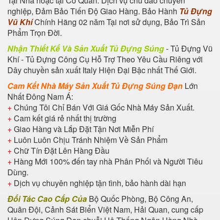
Tại Nhà hoặc tại Cơ Quan. Dịch vụ chu đáo chuyên
nghiệp, Đảm Bảo Tiến Độ Giao Hàng. Bảo Hành
Tủ Đựng
Vũ Khí
Chính Hãng 02 năm Tại nơi sử dụng, Bảo Trì Sản
Phẩm Trọn Đời.
Nhận Thiết Kế Và Sản Xuất Tủ Đựng Súng
- Tủ Đựng Vũ
Khí - Tủ Đựng Công Cụ Hỗ Trợ Theo Yêu Cầu Riêng với
Dây chuyền sản xuất Italy Hiện Đại Bậc nhất Thế Giới.
Cam Kết Nhà Máy Sản Xuất Tủ Đựng Súng Đạn
Lớn
Nhất Đông Nam Á:
+
Chúng Tôi Chỉ Bán Với Giá Gốc Nhà Máy Sản Xuất.
+
Cam kết giá rẻ nhất thị trường
+
Giao Hàng và Lắp Đặt Tận Nơi Miễn Phí
+
Luôn Luôn Chịu Tránh Nhiệm Về Sản Phẩm
+
Chữ Tín Đặt Lên Hàng Đầu
+
Hàng Mới 100% đến tay nhà Phân Phối và Người Tiêu
Dùng.
+
Dịch vụ chuyên nghiệp tận tình, bảo hành dài hạn
Đối Tác Cao Cấp Của
Bộ Quốc Phòng, Bộ Công An,
Quân Đội, Cảnh Sát Biển Việt Nam, Hải Quan, cung cấp