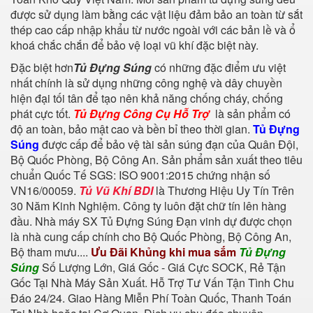
được sử dụng làm bằng các vật liệu đảm bảo an toàn từ sắt
thép cao cấp nhập khẩu từ nước ngoài với các bản lề và ổ
khoá chắc chắn để bảo vệ loại vũ khí đặc biệt này.
Đặc biệt hơn
Tủ Đựng Súng
có những đặc điểm ưu việt
nhất chính là sử dụng những công nghệ và dây chuyền
hiện đại tối tân để tạo nên khả năng chống cháy, chống
phát cực tốt.
Tủ Đựng Công Cụ Hỗ Trợ
là sản phẩm có
độ an toàn, bảo mật cao và bền bỉ theo thời gian.
Tủ Đựng
Súng
được cấp để bảo vệ tài sản súng đạn của Quân Đội,
Bộ Quốc Phòng, Bộ Công An. Sản phẩm sản xuất theo tiêu
chuẩn Quốc Tế SGS: ISO 9001:2015 chứng nhận số
VN16/00059.
Tủ Vũ Khí BDI
là Thương Hiệu Uy Tín Trên
30 Năm Kinh Nghiệm. Công ty luôn đặt chữ tín lên hàng
đầu. Nhà máy SX Tủ Đựng Súng Đạn vinh dự được chọn
là nhà cung cấp chính cho Bộ Quốc Phòng, Bộ Công An,
Bộ tham mưu....
Ưu Đãi Khủng khi mua sắm
Tủ Đựng
Súng
Số Lượng Lớn, Giá Gốc - Giá Cực SOCK, Rẻ Tận
Gốc Tại Nhà Máy Sản Xuất. Hỗ Trợ Tư Vấn Tận Tình Chu
Đáo 24/24. Giao Hàng Miễn Phí Toàn Quốc, Thanh Toán