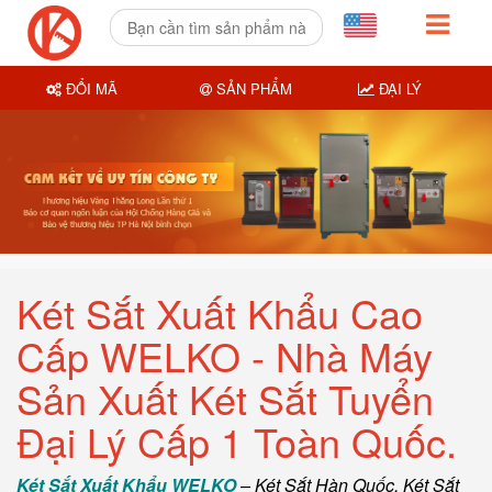
ĐỔI MÃ
SẢN PHẨM
ĐẠI LÝ
Két Sắt Xuất Khẩu Cao
Cấp WELKO - Nhà Máy
Sản Xuất Két Sắt Tuyển
Đại Lý Cấp 1 Toàn Quốc.
Két Sắt Xuất Khẩu WELKO
–
Két Sắt Hàn Quốc
, Két Sắt