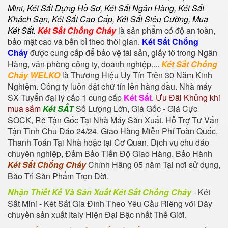
Mini,
Két Sắt Đựng Hồ Sơ
,
Két Sắt Ngân Hàng
,
Két Sắt
Khách Sạn
,
Két Sắt Cao Cấp
,
Két Sắt Siêu Cường
,
Mua
Két Sắt
.
Két Sắt Chống Cháy
là sản phẩm có độ an toàn,
bảo mật cao và bền bỉ theo thời gian.
Két Sắt Chống
Cháy
được cung cấp để bảo vệ tài sản, giấy tờ trong Ngân
Hàng, văn phòng công ty, doanh nghiệp....
Két Sắt Chống
Cháy WELKO
là Thương Hiệu Uy Tín Trên 30 Năm Kinh
Nghiệm. Công ty luôn đặt chữ tín lên hàng đầu. Nhà máy
SX Tuyển đại lý cấp 1 cung cấp
Két Sắt
.
Ưu Đãi Khủng khi
mua sắm
Két SẮT
Số Lượng Lớn, Giá Gốc - Giá Cực
SOCK, Rẻ Tận Gốc Tại Nhà Máy Sản Xuất. Hỗ Trợ Tư Vấn
Tận Tình Chu Đáo 24/24. Giao Hàng Miễn Phí Toàn Quốc,
Thanh Toán Tại Nhà hoặc tại Cơ Quan. Dịch vụ chu đáo
chuyên nghiệp, Đảm Bảo Tiến Độ Giao Hàng. Bảo Hành
Két Sắt Chống Cháy
Chính Hãng 05 năm Tại nơi sử dụng,
Bảo Trì Sản Phẩm Trọn Đời.
Nhận Thiết Kế Và Sản Xuất Két Sắt Chống Cháy
-
Két
Sắt Mini
-
Két Sắt Gia Đình
Theo Yêu Cầu Riêng với Dây
chuyền sản xuất Italy Hiện Đại Bậc nhất Thế Giới.