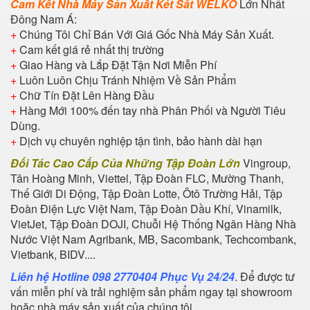
Cam Kết Nhà Máy Sản Xuất Két Sắt WELKO
Lớn Nhất
Đông Nam Á:
+
Chúng Tôi Chỉ Bán Với Giá Gốc Nhà Máy Sản Xuất.
+
Cam kết giá rẻ nhất thị trường
+
Giao Hàng và Lắp Đặt Tận Nơi Miễn Phí
+
Luôn Luôn Chịu Tránh Nhiệm Về Sản Phẩm
+
Chữ Tín Đặt Lên Hàng Đầu
+
Hàng Mới 100% đến tay nhà Phân Phối và Người Tiêu
Dùng.
+
Dịch vụ chuyên nghiệp tận tình, bảo hành dài hạn
Đối Tác Cao Cấp Của Những Tập Đoàn Lớn
Vingroup,
Tân Hoàng Minh, Viettel, Tập Đoàn FLC, Mường Thanh,
Thế Giới Di Động, Tập Đoàn Lotte, Ôtô Trường Hải, Tập
Đoàn Điện Lực Việt Nam, Tập Đoàn Dầu Khí, Vinamilk,
VietJet, Tập Đoàn DOJI, Chuỗi Hệ Thống Ngân Hàng Nhà
Nước Việt Nam Agribank, MB, Sacombank, Techcombank,
Vietbank, BIDV....
Liên hệ Hotline 098 2770404 Phục Vụ 24/24
. Để được tư
vấn miễn phí và trải nghiệm sản phẩm ngay tại showroom
hoặc nhà máy sản xuất của chúng tôi.