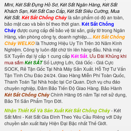
Mini,
Két Sắt Đựng Hồ Sơ
,
Két Sắt Ngân Hàng
,
Két Sắt
Khách Sạn
,
Két Sắt Cao Cấp
,
Két Sắt Siêu Cường
,
Mua
Két Sắt
.
Két Sắt Chống Cháy
là sản phẩm có độ an toàn,
bảo mật cao và bền bỉ theo thời gian.
Két Sắt Chống
Cháy
được cung cấp để bảo vệ tài sản, giấy tờ trong Ngân
Hàng, văn phòng công ty, doanh nghiệp....
Két Sắt Chống
Cháy WELKO
là Thương Hiệu Uy Tín Trên 30 Năm Kinh
Nghiệm. Công ty luôn đặt chữ tín lên hàng đầu. Nhà máy
SX Tuyển đại lý cấp 1 cung cấp
Két Sắt
.
Ưu Đãi Khủng khi
mua sắm
Két SẮT
Số Lượng Lớn, Giá Gốc - Giá Cực
SOCK, Rẻ Tận Gốc Tại Nhà Máy Sản Xuất. Hỗ Trợ Tư Vấn
Tận Tình Chu Đáo 24/24. Giao Hàng Miễn Phí Toàn Quốc,
Thanh Toán Tại Nhà hoặc tại Cơ Quan. Dịch vụ chu đáo
chuyên nghiệp, Đảm Bảo Tiến Độ Giao Hàng. Bảo Hành
Két Sắt Chống Cháy
Chính Hãng 05 năm Tại nơi sử dụng,
Bảo Trì Sản Phẩm Trọn Đời.
Nhận Thiết Kế Và Sản Xuất Két Sắt Chống Cháy
-
Két
Sắt Mini
-
Két Sắt Gia Đình
Theo Yêu Cầu Riêng với Dây
chuyền sản xuất Italy Hiện Đại Bậc nhất Thế Giới.