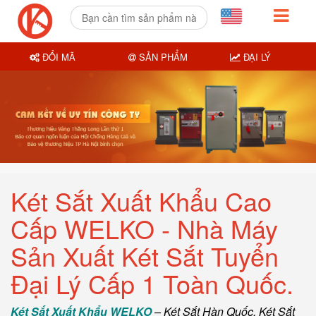
ĐỔI MÃ
SẢN PHẨM
ĐẠI LÝ
Két Sắt Xuất Khẩu Cao
Cấp WELKO - Nhà Máy
Sản Xuất Két Sắt Tuyển
Đại Lý Cấp 1 Toàn Quốc.
Két Sắt Xuất Khẩu WELKO
–
Két Sắt Hàn Quốc
, Két Sắt