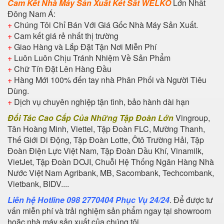
Cam Kết Nhà Máy Sản Xuất Két Sắt WELKO
Lớn Nhất
Đông Nam Á:
+
Chúng Tôi Chỉ Bán Với Giá Gốc Nhà Máy Sản Xuất.
+
Cam kết giá rẻ nhất thị trường
+
Giao Hàng và Lắp Đặt Tận Nơi Miễn Phí
+
Luôn Luôn Chịu Tránh Nhiệm Về Sản Phẩm
+
Chữ Tín Đặt Lên Hàng Đầu
+
Hàng Mới 100% đến tay nhà Phân Phối và Người Tiêu
Dùng.
+
Dịch vụ chuyên nghiệp tận tình, bảo hành dài hạn
Đối Tác Cao Cấp Của Những Tập Đoàn Lớn
Vingroup,
Tân Hoàng Minh, Viettel, Tập Đoàn FLC, Mường Thanh,
Thế Giới Di Động, Tập Đoàn Lotte, Ôtô Trường Hải, Tập
Đoàn Điện Lực Việt Nam, Tập Đoàn Dầu Khí, Vinamilk,
VietJet, Tập Đoàn DOJI, Chuỗi Hệ Thống Ngân Hàng Nhà
Nước Việt Nam Agribank, MB, Sacombank, Techcombank,
Vietbank, BIDV....
Liên hệ Hotline 098 2770404 Phục Vụ 24/24
. Để được tư
vấn miễn phí và trải nghiệm sản phẩm ngay tại showroom
hoặc nhà máy sản xuất của chúng tôi.