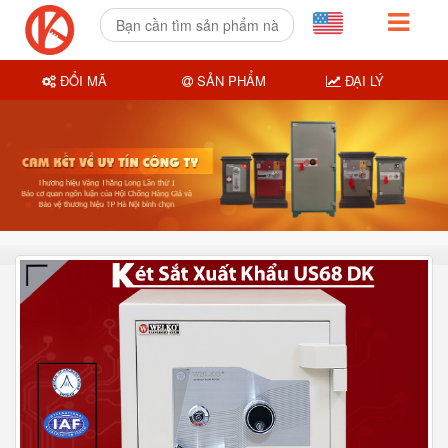
ĐỔI MÃ
SẢN PHẨM
ĐẠI LÝ