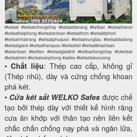
#ketsat #ketsatchongchay #ketsatdanang #ketbac #ketsathanoi
#ketsathaiphong #ketsatantoan #ketsathcm #ketsattphcm
#ketsatnhatrang #ketsatphuquoc #ketsatvungtau #ketsatdadong
#ketsatgiare #ketsathanquoc #ketsattot #ketsatkhachsan
#ketantoan #kettien #ketsatgiadinh #ketbachongchay #tuketsat
#ketsatmini #ketsatvanphong #safes #ketsatsieucuong
•
: Thép cao cấp, không gỉ
Chất liệu
(Thép nhũ), dày và cứng chống khoan
phá két.
•
được chế
Cửa két sắt WELKO Safes
tạo bởi thép dày với thiết kế hình răng
cưa ăn khớp với thân tạo nên liên kết
chắc chắn chống nạy phá và ngăn lửa,