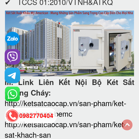
✔ TCCS 01:2010/VTNH&ATKQ
III. Link Liên Kết Nội Bộ Két Sắt
Chống Cháy:
http://ketsatcaocap.vn/san-pham/ket-
sat-ngan-hang-bemc
0982770404
http://ketsatcaocap.vn/san-pham/ket-
sat-khach-san
back