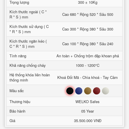
Trọng lượng
300 ± 10Kg
Kích thước ngoài ( C *
Cao 680 * Rộng 520 * Sâu 500
R * S ) mm
Kích thước sử dụng ( C
Cao 300 * Rộng 380 * Sâu 300
* R * S ) mm
Kích thước ngăn kéo (
Cao 100 * Rộng 380 * Sâu 240
C * R * S ) mm
Tính năng
An toàn + Chống trộm đập khoan phá
Khả năng chống cháy
1000 - 1200°C
Hệ thống khóa liên hoàn
Khoá Đổi Mã - Chìa khoá - Tay Cầm
thông minh
Đen
Xanh
Nâu
Đỏ
Trắng
Mầu sắc
Thương hiệu
WELKO Safes
Bảo hành
05 Year
Giá
35.500.000 VNĐ