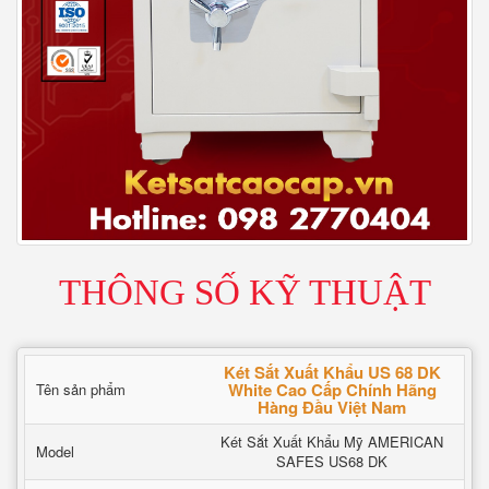
THÔNG SỐ KỸ THUẬT
Két Sắt Xuất Khẩu US 68 DK
White Cao Cấp Chính Hãng
Tên sản phẩm
Hàng Đầu Việt Nam
Két Sắt Xuất Khẩu Mỹ AMERICAN
Model
SAFES US68 DK