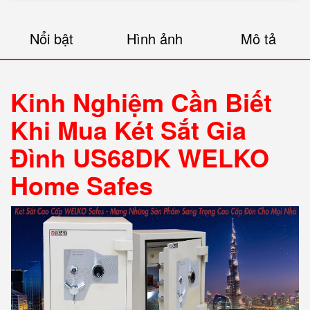
Nổi bật
Hình ảnh
Mô tả
Kinh Nghiệm Cần Biết
Khi Mua Két Sắt Gia
Đình US68DK WELKO
Home Safes