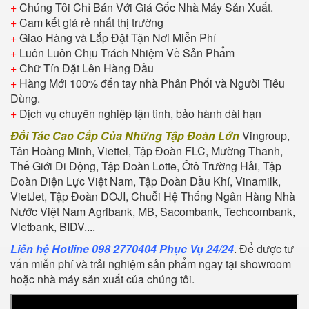
+
Chúng Tôi Chỉ Bán Với Giá Gốc Nhà Máy Sản Xuất.
+
Cam kết giá rẻ nhất thị trường
+
Giao Hàng và Lắp Đặt Tận Nơi Miễn Phí
+
Luôn Luôn Chịu Trách Nhiệm Về Sản Phẩm
+
Chữ Tín Đặt Lên Hàng Đầu
+
Hàng Mới 100% đến tay nhà Phân Phối và Người Tiêu
Dùng.
+
Dịch vụ chuyên nghiệp tận tình, bảo hành dài hạn
Đối Tác Cao Cấp Của Những Tập Đoàn Lớn
Vingroup,
Tân Hoàng Minh, Viettel, Tập Đoàn FLC, Mường Thanh,
Thế Giới Di Động, Tập Đoàn Lotte, Ôtô Trường Hải, Tập
Đoàn Điện Lực Việt Nam, Tập Đoàn Dầu Khí, Vinamilk,
VietJet, Tập Đoàn DOJI, Chuỗi Hệ Thống Ngân Hàng Nhà
Nước Việt Nam Agribank, MB, Sacombank, Techcombank,
Vietbank, BIDV....
Liên hệ Hotline 098 2770404 Phục Vụ 24/24
. Để được tư
vấn miễn phí và trải nghiệm sản phẩm ngay tại showroom
hoặc nhà máy sản xuất của chúng tôi.