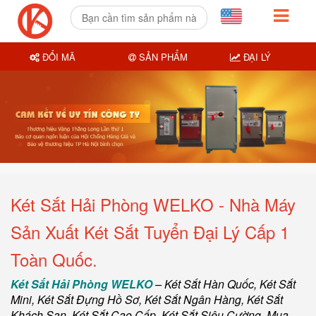
ĐỔI MÃ
SẢN PHẨM
ĐẠI LÝ
Két Sắt Hải Phòng WELKO - Nhà Máy
Sản Xuất Két Sắt Tuyển Đại Lý Cấp 1
Toàn Quốc.
Két Sắt Hải Phòng WELKO
–
Két Sắt Hàn Quốc
, Két Sắt
Mini,
Két Sắt Đựng Hồ Sơ
,
Két Sắt Ngân Hàng
,
Két Sắt
Khách Sạn
,
Két Sắt Cao Cấp
,
Két Sắt Siêu Cường
,
Mua