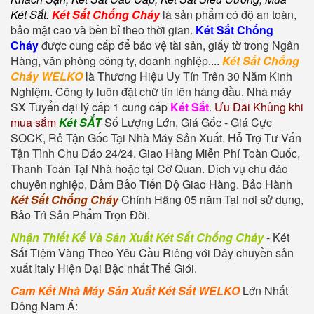
Két Sắt
.
Két Sắt Chống Cháy
là sản phẩm có độ an toàn,
bảo mật cao và bền bỉ theo thời gian.
Két Sắt Chống
Cháy
được cung cấp để bảo vệ tài sản, giấy tờ trong Ngân
Hàng, văn phòng công ty, doanh nghiệp....
Két Sắt Chống
Cháy WELKO
là Thương Hiệu Uy Tín Trên 30 Năm Kinh
Nghiệm. Công ty luôn đặt chữ tín lên hàng đầu. Nhà máy
SX Tuyển đại lý cấp 1 cung cấp
Két Sắt
.
Ưu Đãi Khủng khi
mua sắm
Két SẮT
Số Lượng Lớn, Giá Gốc - Giá Cực
SOCK, Rẻ Tận Gốc Tại Nhà Máy Sản Xuất. Hỗ Trợ Tư Vấn
Tận Tình Chu Đáo 24/24. Giao Hàng Miễn Phí Toàn Quốc,
Thanh Toán Tại Nhà hoặc tại Cơ Quan. Dịch vụ chu đáo
chuyên nghiệp, Đảm Bảo Tiến Độ Giao Hàng. Bảo Hành
Két Sắt Chống Cháy
Chính Hãng 05 năm Tại nơi sử dụng,
Bảo Trì Sản Phẩm Trọn Đời.
Nhận Thiết Kế Và Sản Xuất Két Sắt Chống Cháy
-
Két
Sắt Tiệm Vàng
Theo Yêu Cầu Riêng với Dây chuyền sản
xuất Italy Hiện Đại Bậc nhất Thế Giới.
Cam Kết Nhà Máy Sản Xuất Két Sắt WELKO
Lớn Nhất
Đông Nam Á: