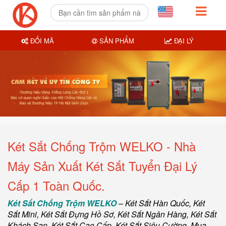
ĐỔI MÃ
SẢN PHẨM
ĐẠI LÝ
Két Sắt Chống Trộm WELKO - Nhà
Máy Sản Xuất Két Sắt Tuyển Đại Lý
Cấp 1 Toàn Quốc.
Két Sắt Chống Trộm WELKO
–
Két Sắt Hàn Quốc
, Két
Sắt Mini,
Két Sắt Đựng Hồ Sơ
,
Két Sắt Ngân Hàng
,
Két Sắt
Khách Sạn
,
Két Sắt Cao Cấp
,
Két Sắt Siêu Cường
,
Mua