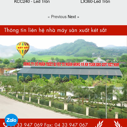
KCC240 - Led Tròn
LX360-Led Tròn
« Previous
Next »