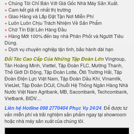
+
Chúng Tôi Chỉ Bán Với Giá Gốc Nhà Máy Sản Xuất.
+
Cam kết giá rẻ nhất thị trường
+
Giao Hàng và Lắp Đặt Tận Nơi Miễn Phí
+
Luôn Luôn Chịu Trách Nhiệm Về Sản Phẩm
+
Chữ Tín Đặt Lên Hàng Đầu
+
Hàng Mới 100% đến tay nhà Phân Phối và Người Tiêu
Dùng.
+
Dịch vụ chuyên nghiệp tận tình, bảo hành dài hạn
Đối Tác Cao Cấp Của Những Tập Đoàn Lớn
Vingroup,
Tân Hoàng Minh, Viettel, Tập Đoàn FLC, Mường Thanh,
Thế Giới Di Động, Tập Đoàn Lotte, Ôtô Trường Hải, Tập
Đoàn Điện Lực Việt Nam, Tập Đoàn Dầu Khí, Vinamilk,
VietJet, Tập Đoàn DOJI, Chuỗi Hệ Thống Ngân Hàng Nhà
Nước Việt Nam Agribank, MB, Sacombank, Techcombank,
Vietbank, BIDV....
Liên hệ Hotline 098 2770404 Phục Vụ 24/24
. Để được tư
vấn miễn phí và trải nghiệm sản phẩm ngay tại showroom
hoặc nhà máy sản xuất của chúng tôi.