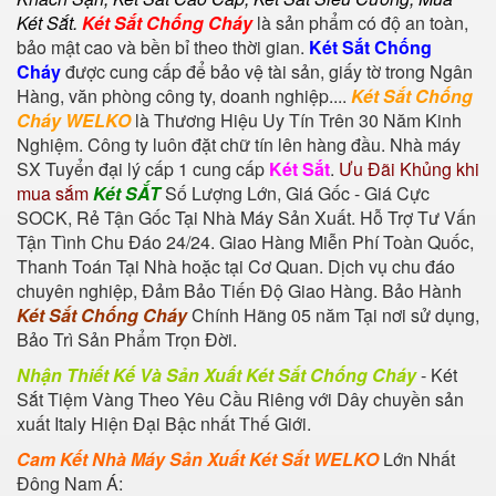
Két Sắt
.
Két Sắt Chống Cháy
là sản phẩm có độ an toàn,
bảo mật cao và bền bỉ theo thời gian.
Két Sắt Chống
Cháy
được cung cấp để bảo vệ tài sản, giấy tờ trong Ngân
Hàng, văn phòng công ty, doanh nghiệp....
Két Sắt Chống
Cháy WELKO
là Thương Hiệu Uy Tín Trên 30 Năm Kinh
Nghiệm. Công ty luôn đặt chữ tín lên hàng đầu. Nhà máy
SX Tuyển đại lý cấp 1 cung cấp
Két Sắt
.
Ưu Đãi Khủng khi
mua sắm
Két SẮT
Số Lượng Lớn, Giá Gốc - Giá Cực
SOCK, Rẻ Tận Gốc Tại Nhà Máy Sản Xuất. Hỗ Trợ Tư Vấn
Tận Tình Chu Đáo 24/24. Giao Hàng Miễn Phí Toàn Quốc,
Thanh Toán Tại Nhà hoặc tại Cơ Quan. Dịch vụ chu đáo
chuyên nghiệp, Đảm Bảo Tiến Độ Giao Hàng. Bảo Hành
Két Sắt Chống Cháy
Chính Hãng 05 năm Tại nơi sử dụng,
Bảo Trì Sản Phẩm Trọn Đời.
Nhận Thiết Kế Và Sản Xuất Két Sắt Chống Cháy
-
Két
Sắt Tiệm Vàng
Theo Yêu Cầu Riêng với Dây chuyền sản
xuất Italy Hiện Đại Bậc nhất Thế Giới.
Cam Kết Nhà Máy Sản Xuất Két Sắt WELKO
Lớn Nhất
Đông Nam Á: