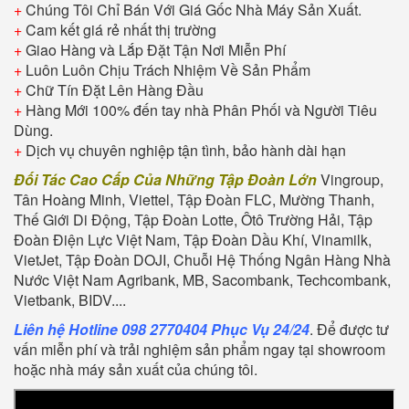
+
Chúng Tôi Chỉ Bán Với Giá Gốc Nhà Máy Sản Xuất.
+
Cam kết giá rẻ nhất thị trường
+
Giao Hàng và Lắp Đặt Tận Nơi Miễn Phí
+
Luôn Luôn Chịu Trách Nhiệm Về Sản Phẩm
+
Chữ Tín Đặt Lên Hàng Đầu
+
Hàng Mới 100% đến tay nhà Phân Phối và Người Tiêu
Dùng.
+
Dịch vụ chuyên nghiệp tận tình, bảo hành dài hạn
Đối Tác Cao Cấp Của Những Tập Đoàn Lớn
Vingroup,
Tân Hoàng Minh, Viettel, Tập Đoàn FLC, Mường Thanh,
Thế Giới Di Động, Tập Đoàn Lotte, Ôtô Trường Hải, Tập
Đoàn Điện Lực Việt Nam, Tập Đoàn Dầu Khí, Vinamilk,
VietJet, Tập Đoàn DOJI, Chuỗi Hệ Thống Ngân Hàng Nhà
Nước Việt Nam Agribank, MB, Sacombank, Techcombank,
Vietbank, BIDV....
Liên hệ Hotline 098 2770404 Phục Vụ 24/24
. Để được tư
vấn miễn phí và trải nghiệm sản phẩm ngay tại showroom
hoặc nhà máy sản xuất của chúng tôi.