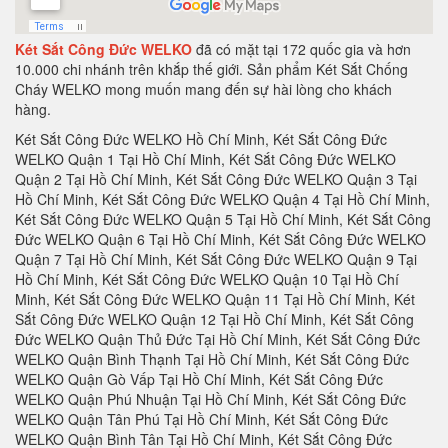
Két Sắt Công Đức WELKO
đã có mặt tại 172 quốc gia và hơn
10.000 chi nhánh trên khắp thế giới. Sản phẩm Két Sắt Chống
Cháy WELKO mong muốn mang đến sự hài lòng cho khách
hàng.
Két Sắt Công Đức WELKO Hồ Chí Minh, Két Sắt Công Đức WELKO Quận 1 Tại Hồ Chí Minh, Két Sắt Công Đức WELKO Quận 2 Tại Hồ Chí Minh, Két Sắt Công Đức WELKO Quận 3 Tại Hồ Chí Minh, Két Sắt Công Đức WELKO Quận 4 Tại Hồ Chí Minh, Két Sắt Công Đức WELKO Quận 5 Tại Hồ Chí Minh, Két Sắt Công Đức WELKO Quận 6 Tại Hồ Chí Minh, Két Sắt Công Đức WELKO Quận 7 Tại Hồ Chí Minh, Két Sắt Công Đức WELKO Quận 9 Tại Hồ Chí Minh, Két Sắt Công Đức WELKO Quận 10 Tại Hồ Chí Minh, Két Sắt Công Đức WELKO Quận 11 Tại Hồ Chí Minh, Két Sắt Công Đức WELKO Quận 12 Tại Hồ Chí Minh, Két Sắt Công Đức WELKO Quận Thủ Đức Tại Hồ Chí Minh, Két Sắt Công Đức WELKO Quận Bình Thạnh Tại Hồ Chí Minh, Két Sắt Công Đức WELKO Quận Gò Vấp Tại Hồ Chí Minh, Két Sắt Công Đức WELKO Quận Phú Nhuận Tại Hồ Chí Minh, Két Sắt Công Đức WELKO Quận Tân Phú Tại Hồ Chí Minh, Két Sắt Công Đức WELKO Quận Bình Tân Tại Hồ Chí Minh, Két Sắt Công Đức WELKO Quận Tân Bình Tại Hồ Chí Minh, Két Sắt Công Đức WELKO Hà Nội, Két Sắt Công Đức WELKO Quận Ba Đình Hà Nội, Két Sắt Công Đức WELKO Quận Hoàn Kiếm Hà Nội, Két Sắt Công Đức WELKO Quận Hai Bà Trưng Hà Nội, Két Sắt Công Đức WELKO Quận Hà Đông Hà Nội, Két Sắt Công Đức WELKO Quận Tây Hồ Hà Nội, Két Sắt Công Đức WELKO Quận Hà Đông Hà Nội, Két Sắt Công Đức WELKO Quận Thanh Xuân Hà Nội, Két Sắt Công Đức WELKO Quận Hoàng Mai Hà Nội, Két Sắt Công Đức WELKO Quận Long Biên Hà Nội, Két Sắt Công Đức WELKO Quận Hà Đông Hà Nội, Két Sắt Công Đức WELKO Huyện Thanh Trì Hà Nội, Két Sắt Công Đức WELKO Huyện Gia Lâm Hà Nội, Két Sắt Công Đức WELKO Huyện Đông Anh Hà Nội, Két Sắt Công Đức WELKO Huyện Sóc Sơn Hà Nội, Két Sắt Công Đức WELKO Quận Hà Đông Hà Nội, Két Sắt Công Đức WELKO Thị xã Sơn Tây Hà Nội, Két Sắt Công Đức WELKO Huyện Ba Vì Hà Nội, Két Sắt Công Đức WELKO Huyện Phúc Thọ Hà Nội, Két Sắt Công Đức WELKO Huyện Thạch Thất Hà Nội, Két Sắt Công Đức WELKO Huyện Quốc Oai Hà Nội, Két Sắt Công Đức WELKO Huyện Chương Mỹ Hà Nội, Két Sắt Công Đức WELKO Huyện Đan Phượng Hà Nội, Két Sắt Công Đức WELKO Huyện Hoài Đức Hà Nội, Két Sắt Công Đức WELKO Huyện Thanh Oai Hà Nội, Két Sắt Công Đức WELKO Huyện Mỹ Đức Hà Nội, Két Sắt Công Đức WELKO Huyện Ứng Hoà Hà Nội, Két Sắt Công Đức WELKO Huyện Thường Tín Hà Nội, Két Sắt Công Đức WELKO Huyện Phú Xuyên Hà Nội, Két Sắt Công Đức WELKO Huyện Mê Linh Hà Nội, Két Sắt Công Đức WELKO Quận Nam Từ Liên Hà Nội, Két Sắt Công Đức WELKO An Giang, Két Sắt Công Đức WELKO Thành phố Long Xuyên Tỉnh An Giang, Két Sắt Công Đức WELKO Thành phố Châu Đốc Tỉnh An Giang, Két Sắt Công Đức WELKO Huyện An Phú Tỉnh An Giang, Két Sắt Công Đức WELKO Thị xã Tân Châu, Két Sắt Công Đức WELKO Huyện Phú Tân, Két Sắt Công Đức WELKO Huyện Châu Phú, Két Sắt Công Đức WELKO Huyện Tịnh Biên, Két Sắt Công Đức WELKO Huyện Tri Tôn, Két Sắt Công Đức WELKO Huyện Châu Thành Tỉnh An Giang, Két Sắt Công Đức WELKO Huyện Chợ Mới Tỉnh An Giang, Két Sắt Công Đức WELKO Huyện Thoại Sơn Tỉnh An Giang, Két Sắt Công Đức WELKO Vũng Tàu, Két Sắt Công Đức WELKO Thành phố Vũng Tàu Tại Bà Rịa - Vũng Tàu, Két Sắt Công Đức WELKO Thành phố Bà Rịa Tại Bà Rịa - Vũng Tàu, Két Sắt Công Đức WELKO Huyện Châu Đức Tại Bà Rịa - Vũng Tàu, Két Sắt Công Đức WELKO Huyện Xuyên Mộc Tại Bà Rịa - Vũng Tàu, Két Sắt Công Đức WELKO Huyện Long Điền Tại Bà Rịa - Vũng Tàu, Két Sắt Công Đức WELKO Huyện Đất Đỏ Tại Bà Rịa - Vũng Tàu, Két Sắt Công Đức WELKO Huyện Tân Thành Tại Bà Rịa - Vũng Tàu, Tỉnh Bà Rịa - Vũng Tàu Tại Bà Rịa - Vũng Tàu, Két Sắt Công Đức WELKO Bạc Liêu, Két Sắt Công Đức WELKO Thành phố Bạc Liêu Tại Bạc Liêu, Két Sắt Công Đức WELKO Huyện Hồng Dân Tại Bạc Liêu, Két Sắt Công Đức WELKO Huyện Phước Long Tại Bạc Liêu, Két Sắt Công Đức WELKO Huyện Vĩnh Lợi Tại Bạc Liêu, Két Sắt Công Đức WELKO Thị xã Giá Rai Tại Bạc Liêu, Két Sắt Công Đức WELKO Huyện Đông Hải Tại Bạc Liêu, Két Sắt Công Đức WELKO Huyện Hoà Bình Tại Bạc Liêu, Két Sắt Công Đức WELKO Bắc Kạn, Két Sắt Công Đức WELKO Thành Phố Bắc Kạn, Két Sắt Công Đức WELKO Huyện Pác Nặm Tại Bắc Kạn, Két Sắt Công Đức WELKO Huyện Ba Bể Tại Bắc Kạn, Két Sắt Công Đức WELKO Huyện Ngân Sơn Tại Bắc Kạn, Két Sắt Công Đức WELKO Huyện Bạch Thông Tại Bắc Kạn, Két Sắt Công Đức WELKO Huyện Chợ Đồn Tại Bắc Kạn, Két Sắt Công Đức WELKO Huyện Chợ Mới Tại Bắc Kạn, Huyện Na Rì Tại Bắc Kạn, Két Sắt Công Đức WELKO Bắc Giang, Két Sắt Công Đức WELKO Thành phố Bắc Giang, Két Sắt Công Đức WELKO Huyện Yên Thế Tại Bắc Giang, Két Sắt Công Đức WELKO Huyện Tân Yên Tại Bắc Giang, Két Sắt Công Đức WELKO Huyện Lạng Giang Tại Bắc Giang, Két Sắt Công Đức WELKO Huyện Lục Nam Tại Bắc Giang, Két Sắt Công Đức WELKO Huyện Lục Ngạn Tại Bắc Giang, Két Sắt Công Đức WELKO Huyện Sơn Động Tại Bắc Giang, Két Sắt Công Đức WELKO Huyện Yên Dũng Tại Bắc Giang, Két Sắt Công Đức WELKO Huyện Việt Yên Tại Bắc Giang, Két Sắt Công Đức WELKO Huyện Hiệp Hòa Tại Bắc Giang, Két Sắt Công Đức WELKO Bắc Ninh, Két Sắt Công Đức WELKO Thành phố Bắc Ninh, Két Sắt Công Đức WELKO Huyện Yên Phong Tại Bắc Ninh, Két Sắt Công Đức WELKO Huyện Quế Võ Tại Bắc Ninh, Két Sắt Công Đức WELKO Huyện Tiên Du Tại Bắc Ninh, Két Sắt Công Đức WELKO Thị xã Từ Sơn Tại Bắc Ninh, Huyện Thuận Thành Tại Bắc Ninh, Két Sắt Công Đức WELKO Huyện Gia Bình Tại Bắc Ninh, Két Sắt Công Đức WELKO Huyện Lương Tài Tại Bắc Ninh, Két Sắt Công Đức WELKO Bến Tre, Két Sắt Công Đức WELKO Thành phố Bến Tre, Két Sắt Công Đức WELKO Huyện Châu Thành Tỉnh Bến Tre, Huyện Chợ Lách Tỉnh Bến Tre, Két Sắt Công Đức WELKO Huyện Mỏ Cày Nam Tỉnh Bến Tre, Két Sắt Công Đức WELKO Huyện Giồng Trôm Tỉnh Bến Tre, Két Sắt Công Đức WELKO Huyện Bình Đại Tỉnh Bến Tre, Két Sắt Công Đức WELKO Huyện Ba Tri Tỉnh Bến Tre, Két Sắt Công Đức WELKO Huyện Thạnh Phú Tỉnh Bến Tre, Két Sắt Công Đức WELKO Huyện Mỏ Cày Bắc Tỉnh Bến Tre, Két Sắt Công Đức WELKO Bình Dương, Két Sắt Công Đức WELKO Tại Thành phố Thủ Dầu Một Tỉnh Bình Dương, Két Sắt Công Đức WELKO Tại Huyện Bàu Bàng Tỉnh Bình Dương, Két Sắt Công Đức WELKO Tại Huyện Dầu Tiếng Tỉnh Bình Dương, Két Sắt Công Đức WELKO Tại Thị xã Bến Cát Tỉnh Bình Dương, Két Sắt Công Đức WELKO Tại Huyện Phú Giáo Tỉnh Bình Dương, Két Sắt Công Đức WELKO Tại Thị xã Tân Uyên Tỉnh Bình Dương, Két Sắt Công Đức WELKO Tại Thị xã Dĩ An Tỉnh Bình Dương, Két Sắt Công Đức WELKO Tại Thị xã Thuận An Tỉnh Bình Dương, Két Sắt Công Đức WELKO Tại Huyện Bắc Tân Uyên Tỉnh Bình Dương, Két Sắt Công Đức WELKO Bình Định, Két Sắt Công Đức WELKO Tại Thành phố Qui Nhơn Tỉnh Bình Định, Két Sắt Công Đức WELKO Tại Huyện An Lão Tỉnh Bình Định, Két Sắt Công Đức WELKO Tại Huyện Hoài Nhơn Tỉnh Bình Định, Két Sắt Công Đức WELKO Tại Huyện Hoài Ân Tỉnh Bình Định, Két Sắt Công Đức WELKO Tại Huyện Phù Mỹ Tỉnh Bình Định, Két Sắt Công Đức WELKO Tại Huyện Vĩnh Thạnh Tỉnh Bình Định, Két Sắt Công Đức WELKO Tại Huyện Tây Sơn Tỉnh Bình Định, Két Sắt Công Đức WELKO Tại Huyện Phù Cát Tỉnh Bình Định, Két Sắt Công Đức WELKO Tại Thị xã An Nhơn Tỉnh Bình Định, Két Sắt Công Đức WELKO Tại Huyện Tuy Phước Tỉnh Bình Định, Két Sắt Công Đức WELKO Tại Huyện Vân Canh Tỉnh Bình Định, Két Sắt Công Đức WELKO Bình Phước, Két Sắt Công Đức WELKO Tại Thị xã Phước Long Tỉnh Bình Phước, Két Sắt Công Đức WELKO Tại Thị xã Đồng Xoài Tỉnh Bình Phước, Két Sắt Công Đức WELKO Tại Thị xã Bình Long Tỉnh Bình Phước, Két Sắt Công Đức WELKO Tại Huyện Bù Gia Mập Tỉnh Bình Phước, Két Sắt Công Đức WELKO Tại Huyện Lộc Ninh Tỉnh Bình Phước, Két Sắt Công Đức WELKO Tại Huyện Bù Đốp Tỉnh Bình Phước, Két Sắt Công Đức WELKO Tại Huyện Hớn Quản Tỉnh Bình Phước , Két Sắt Công Đức WELKO Tại Huyện Đồng Phú Tỉnh Bình Phước, Két Sắt Công Đức WELKO Tại Huyện Bù Đăng Tỉnh Bình Phước, Két Sắt Công Đức WELKO Tại Huyện Chơn Thành Tỉnh Bình Phước, ủ Hồ Sơ Chống Cháy Tại Huyện Phú Riềng Tỉnh Bình Phước, Két Sắt Công Đức WELKO Bình Thuận, Két Sắt Công Đức WELKO Tại Thành phố Phan Thiết Tỉnh Bình Thuận, Két Sắt Công Đức WELKO Tại Thị xã La Gi Tỉnh Bình Thuận, Két Sắt Công Đức WELKO Tại Huyện Tuy Phong Tỉnh Bình Thuận, Két Sắt Công Đức WELKO Tại Huyện Bắc Bình Tỉnh Bình Thuận, Két Sắt Công Đức WELKO Tại Huyện Hàm Thuận Bắc Tỉnh Bình Thuận, Két Sắt Công Đức WELKO Tại Huyện Hàm Thuận Nam Tỉnh Bình Thuận, Két Sắt Công Đức WELKO Tại Huyện Tánh Linh Tỉnh Bình Thuận, Két Sắt Công Đức WELKO Tại Huyện Đức Linh Tỉnh Bình Thuận, Két Sắt Công Đức WELKO Tại Huyện Hàm TânTỉnh Bình Thuận , Két Sắt Công Đức WELKO Tại Huyện Phú Quí Tỉnh Bình Thuận, Két Sắt Công Đức WELKO Cà Mau, Két Sắt Công Đức WELKO Tại Thành phố Cà Mau Tỉnh Càu Mau, Két Sắt Công Đức WELKO Tại Huyện U Minh Tỉnh Càu Mau, Két Sắt Công Đức WELKO Tại Huyện Thới Bình Tỉnh Càu Mau, Két Sắt Công Đức WELKO Tại Huyện Trần Văn Thời Tỉnh Càu Mau, Két Sắt Công Đức WELKO Tại Huyện Cái Nước Tỉnh Càu Mau, Két Sắt Công Đức WELKO Tại Huyện Đầm Dơi Tỉnh Càu Mau, Két Sắt Công Đức WELKO Tại Huyện Năm Căn Tỉnh Càu Mau, Két Sắt Công Đức WELKO Tại Huyện Phú Tân Tỉnh Càu Mau, Két Sắt Công Đức WELKO Tại Huyện Ngọc Hiển Tỉnh Càu Mau, Két Sắt Công Đức WELKO Cao Bằng, Két Sắt Công Đức WELKO Tại Thành phố Cao Bằng Tỉnh Cao Bằng, Két Sắt Công Đức WELKO Tại Huyện Bảo Lâm Tỉnh Cao Bằng, Két Sắt Công Đức WELKO Tại Huyện Bảo Lạc Tỉnh Cao Bằng, Két Sắt Công Đức WELKO Tại Huyện Thông Nông Tỉnh Cao Bằng, Két Sắt Công Đức WELKO Tại Huyện Hà Quảng Tỉnh Cao Bằng, Két Sắt Công Đức WELKO Tại Huyện Trà Lĩnh Tỉnh Cao Bằng, Két Sắt Công Đức WELKO Tại Huyện Trùng Khánh Tỉnh Cao Bằng, Két Sắt Công Đức WELKO Tại Huyện Hạ Lang Tỉnh Cao Bằng, Két Sắt Công Đức WELKO Tại Huyện Quảng Uyên Tỉnh Cao Bằng, Két Sắt Công Đức WELKO Tại Huyện Phục Hoà Tỉnh Cao Bằng, Két Sắt Công Đức WELKO Tại Huyện Hoà An Tỉnh Cao Bằng, Két Sắt Công Đức WELKO Tại Huyện Nguyên Bình Tỉnh Cao Bằng, Két Sắt Công Đức WELKO Tại Huyện Thạch An Tỉnh Cao Bằng, Két Sắt Công Đức WELKO Cần Thơ, Két Sắt Công Đức WELKO Tại Thành phố Cần Thơ Tỉnh Cần Thơ, Két Sắt Công Đức WELKO Tại Quận Ninh Kiều Tỉnh Cần Thơ, Két Sắt Công Đức WELKO Tại Quận Ô Môn Tỉnh Cần Thơ, Két Sắt Công Đức WELKO Tại Quận Bình Thuỷ Tỉnh Cần Thơ, Két Sắt Công Đức WELKO Tại Quận Cái Răng Tỉnh Cần Thơ, Két Sắt Công Đức WELKO Tại Quận Thốt Nốt Tỉnh Cần Thơ, Két Sắt Công Đức WELKO Tại Huyện Vĩnh Thạnh Tỉnh Cần Thơ, Két Sắt Công