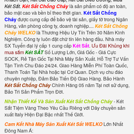
Két Sắt
.
Két Sắt Chống Cháy
là sản phẩm có độ an toàn,
bảo mật cao và bền bỉ theo thời gian.
Két Sắt Chống
Cháy
được cung cấp để bảo vệ tài sản, giấy tờ trong Ngân
Hàng, văn phòng công ty, doanh nghiệp....
Két Sắt Chống
Cháy WELKO
là Thương Hiệu Uy Tín Trên 30 Năm Kinh
Nghiệm. Công ty luôn đặt chữ tín lên hàng đầu. Nhà máy
SX Tuyển đại lý cấp 1 cung cấp
Két Sắt
.
Ưu Đãi Khủng khi
mua sắm
Két SẮT
Số Lượng Lớn, Giá Gốc - Giá Cực
SOCK, Rẻ Tận Gốc Tại Nhà Máy Sản Xuất. Hỗ Trợ Tư Vấn
Tận Tình Chu Đáo 24/24. Giao Hàng Miễn Phí Toàn Quốc,
Thanh Toán Tại Nhà hoặc tại Cơ Quan. Dịch vụ chu đáo
chuyên nghiệp, Đảm Bảo Tiến Độ Giao Hàng. Bảo Hành
Két Sắt Chống Cháy
Chính Hãng 05 năm Tại nơi sử dụng,
Bảo Trì Sản Phẩm Trọn Đời.
Nhận Thiết Kế Và Sản Xuất Két Sắt Chống Cháy
-
Két
Sắt Tiệm Vàng
Theo Yêu Cầu Riêng với Dây chuyền sản
xuất Italy Hiện Đại Bậc nhất Thế Giới.
Cam Kết Nhà Máy Sản Xuất Két Sắt WELKO
Lớn Nhất
Đông Nam Á: