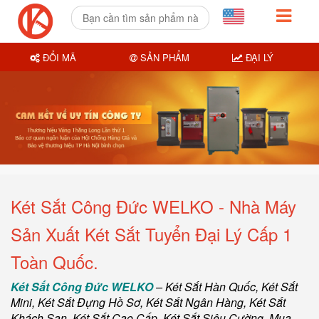
ĐỔI MÃ
SẢN PHẨM
ĐẠI LÝ
Két Sắt Công Đức WELKO - Nhà Máy
Sản Xuất Két Sắt Tuyển Đại Lý Cấp 1
Toàn Quốc.
Két Sắt Công Đức WELKO
–
Két Sắt Hàn Quốc
, Két Sắt
Mini,
Két Sắt Đựng Hồ Sơ
,
Két Sắt Ngân Hàng
,
Két Sắt
Khách Sạn
,
Két Sắt Cao Cấp
,
Két Sắt Siêu Cường
,
Mua