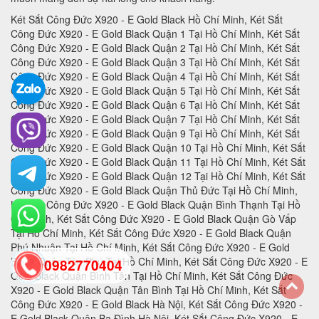
Két Sắt Công Đức X920 - E Gold Black Hồ Chí Minh, Két Sắt Công Đức X920 - E Gold Black Quận 1 Tại Hồ Chí Minh, Két Sắt Công Đức X920 - E Gold Black Quận 2 Tại Hồ Chí Minh, Két Sắt Công Đức X920 - E Gold Black Quận 3 Tại Hồ Chí Minh, Két Sắt Công Đức X920 - E Gold Black Quận 4 Tại Hồ Chí Minh, Két Sắt Công Đức X920 - E Gold Black Quận 5 Tại Hồ Chí Minh, Két Sắt Công Đức X920 - E Gold Black Quận 6 Tại Hồ Chí Minh, Két Sắt Công Đức X920 - E Gold Black Quận 7 Tại Hồ Chí Minh, Két Sắt Công Đức X920 - E Gold Black Quận 9 Tại Hồ Chí Minh, Két Sắt Công Đức X920 - E Gold Black Quận 10 Tại Hồ Chí Minh, Két Sắt Công Đức X920 - E Gold Black Quận 11 Tại Hồ Chí Minh, Két Sắt Công Đức X920 - E Gold Black Quận 12 Tại Hồ Chí Minh, Két Sắt Công Đức X920 - E Gold Black Quận Thủ Đức Tại Hồ Chí Minh, Két Sắt Công Đức X920 - E Gold Black Quận Bình Thạnh Tại Hồ Chí Minh, Két Sắt Công Đức X920 - E Gold Black Quận Gò Vấp Tại Hồ Chí Minh, Két Sắt Công Đức X920 - E Gold Black Quận Phú Nhuận Tại Hồ Chí Minh, Két Sắt Công Đức X920 - E Gold Black Quận Tân Phú Tại Hồ Chí Minh, Két Sắt Công Đức X920 - E Gold Black Quận Bình Tân Tại Hồ Chí Minh, Két Sắt Công Đức X920 - E Gold Black Quận Tân Bình Tại Hồ Chí Minh, Két Sắt Công Đức X920 - E Gold Black Hà Nội, Két Sắt Công Đức X920 - E Gold Black Quận Ba Đình Hà Nội, Két Sắt Công Đức X920 - E Gold Black Quận Hoàn Kiếm Hà Nội, Két Sắt Công Đức X920 - E Gold Black Quận Hai Bà Trưng Hà Nội, Két Sắt Công Đức X920 - E Gold Black Quận Đống Đa Hà Nội, Két Sắt Công Đức X920 - E Gold Black Quận Tây Hồ Hà Nội, Két Sắt Công Đức X920 - E Gold Black Quận Đống Đa Hà Nội, Két Sắt Công Đức X920 - E Gold Black Quận Thanh Xuân Hà Nội, Két Sắt Công Đức X920 - E Gold Black Quận Hoàng Mai Hà Nội, Két Sắt Công Đức X920 - E Gold Black Quận Long Biên Hà Nội, Két Sắt Công Đức X920 - E Gold Black Quận Đống Đa Hà Nội, Két Sắt Công Đức X920 - E Gold Black Huyện Thanh Trì Hà Nội, Két Sắt Công Đức X920 - E Gold Black Huyện Gia Lâm Hà Nội, Két Sắt Công Đức X920 - E Gold Black Huyện Đông Anh Hà Nội, Két Sắt Công Đức X920 - E Gold Black Huyện Sóc Sơn Hà Nội, Két Sắt Công Đức X920 - E Gold Black Quận Hà Đông Hà Nội, Két Sắt Công Đức X920 - E Gold Black Thị xã Sơn Tây Hà Nội, Két Sắt Công Đức X920 - E Gold Black Huyện Ba Vì Hà Nội, Két Sắt Công Đức X920 - E Gold Black Huyện Phúc Thọ Hà Nội, Két Sắt Công Đức X920 - E Gold Black Huyện Thạch Thất Hà Nội, Két Sắt Công Đức X920 - E Gold Black Huyện Quốc Oai Hà Nội, Két Sắt Công Đức X920 - E Gold Black Huyện Chương Mỹ Hà Nội, Két Sắt Công Đức X920 - E Gold Black Huyện Đan Phượng Hà Nội, Két Sắt Công Đức X920 - E Gold Black Huyện Hoài Đức Hà Nội, Két Sắt Công Đức X920 - E Gold Black Huyện Thanh Oai Hà Nội, Két Sắt Công Đức X920 - E Gold Black Huyện Mỹ Đức Hà Nội, Két Sắt Công Đức X920 - E Gold Black Huyện Ứng Hoà Hà Nội, Két Sắt Công Đức X920 - E Gold Black Huyện Thường Tín Hà Nội, Két Sắt Công Đức X920 - E Gold Black Huyện Phú Xuyên Hà Nội, Két Sắt Công Đức X920 - E Gold Black Huyện Mê Linh Hà Nội, Két Sắt Công Đức X920 - E Gold Black Quận Nam Từ Liên Hà Nội, Két Sắt Công Đức X920 - E Gold Black An Giang, Két Sắt Công Đức X920 - E Gold Black Thành phố Long Xuyên Tỉnh An Giang, Két Sắt Công Đức X920 - E Gold Black Thành phố Châu Đốc Tỉnh An Giang, Két Sắt Công Đức X920 - E Gold Black Huyện An Phú Tỉnh An Giang, Két Sắt Công Đức X920 - E Gold Black Thị xã Tân Châu, Két Sắt Công Đức X920 - E Gold Black Huyện Phú Tân, Két Sắt Công Đức X920 - E Gold Black Huyện Châu Phú, Két Sắt Công Đức X920 - E Gold Black Huyện Tịnh Biên, Két Sắt Công Đức X920 - E Gold Black Huyện Tri Tôn, Két Sắt Công Đức X920 - E Gold Black Huyện Châu Thành Tỉnh An Giang, Két Sắt Công Đức X920 - E Gold Black Huyện Chợ Mới Tỉnh An Giang, Két Sắt Công Đức X920 - E Gold Black Huyện Thoại Sơn Tỉnh An Giang, Két Sắt Công Đức X920 - E Gold Black Vũng Tàu, Két Sắt Công Đức X920 - E Gold Black Thành phố Vũng Tàu Tại Bà Rịa - Vũng Tàu, Két Sắt Công Đức X920 - E Gold Black Thành phố Bà Rịa Tại Bà Rịa - Vũng Tàu, Két Sắt Công Đức X920 - E Gold Black Huyện Châu Đức Tại Bà Rịa - Vũng Tàu, Két Sắt Công Đức X920 - E Gold Black Huyện Xuyên Mộc Tại Bà Rịa - Vũng Tàu, Két Sắt Công Đức X920 - E Gold Black Huyện Long Điền Tại Bà Rịa - Két Sắt Công Đức X920 - E Gold Black Cần Thơ, Két Sắt Công Đức X920 - E Gold Black Tại Thành phố Cần Thơ Tỉnh Cần Thơ, Két Sắt Công Đức X920 - E Gold Black Tại Quận Ninh Kiều Tỉnh Cần Thơ, Két Sắt Công Đức X920 - E Gold Black Tại Quận Ô Môn Tỉnh Cần Thơ, Két Sắt Công Đức X920 - E Gold Black Tại Quận Bình Thuỷ Tỉnh Cần Thơ, Két Sắt Công Đức X920 - E Gold Black Tại Quận Cái Răng Tỉnh Cần Thơ, Két Sắt Công Đức X920 - E Gold Black Tại Quận Thốt Nốt Tỉnh Cần Thơ, Két Sắt Công Đức X920 - E Gold Black Tại Huyện Vĩnh Thạnh Tỉnh Cần Thơ, Két Sắt Công Đức X920 - E Gold Black Tại Huyện Cờ Đỏ Tỉnh Cần Thơ, Két Sắt Công Đức X920 - E Gold Black Tại Huyện Phong Điền Tỉnh Cần Thơ, Két Sắt Công Đức X920 - E Gold Black Tại Huyện Thới Lai Tỉnh Cần Thơ, Két Sắt Công Đức X920 - E Gold Black Đà Nẵng, Két Sắt Công Đức X920 - E Gold Black Tại Thành phố Đà Nẵng Tỉnh Đà Nẵng, Két Sắt Công Đức X920 - E Gold Black Tại Quận Liên Chiểu Tỉnh Đà Nẵng, Két Sắt Công Đức X920 - E Gold Black Tại Quận Thanh Khê Tỉnh Đà Nẵng, Két Sắt Công Đức X920 - E Gold Black Tại Quận Hải Châu Tỉnh Đà Nẵng, Két Sắt Công Đức X920 - E Gold Black Tại Quận Sơn Trà Tỉnh Đà Nẵng, Két Sắt Công Đức X920 - E Gold Black Tại Quận Ngũ Hành Sơn Tỉnh Đà Nẵng, Két Sắt Công Đức X920 - E Gold Black Tại Quận Cẩm Lệ Tỉnh Đà Nẵng, Két Sắt Công Đức X920 - E Gold Black TạiHuyện Hòa Vang Tỉnh Đà Nẵng, Két Sắt Công Đức X920 - E Gold Black Đắk Lắk, Két Sắt Công Đức X920 - E Gold Black Tại Thành phố Buôn Ma Thuột Tỉnh Đắk Lắk, Két Sắt Công Đức X920 - E Gold Black Tại Thị xã Buôn Hồ Tỉnh Đắk Lắk, Két Sắt Công Đức X920 - E Gold Black Tại Huyện Buôn Đôn Tỉnh Đắk Lắk, Két Sắt Công Đức X920 - E Gold Black Tại Huyện Cư Kuin Tỉnh Đắk Lắk, Két Sắt Công Đức X920 - E Gold Black Tại Huyện Cư M’gar Tỉnh Đắk Lắk, Két Sắt Công Đức X920 - E Gold Black Tại Huyện Ea H’leo Tỉnh Đắk Lắk, Két Sắt Công Đức X920 - E Gold Black Tại Huyện Ea Kar Tỉnh Đắk Lắk, Két Sắt Công Đức X920 - E Gold Black Tại Huyện Ea Súp Tỉnh Đắk Lắk, Két Sắt Công Đức X920 - E Gold Black Tại Huyện Krông Ana Tỉnh Đắk Lắk, Két Sắt Công Đức X920 - E Gold Black Tại Huyện Krông Bông Tỉnh Đắk Lắk, Két Sắt Công Đức X920 - E Gold Black Tại Huyện Krông Búk Tỉnh Đắk Lắk, Két Sắt Công Đức X920 - E Gold Black Tại Huyện Krông Năng Tỉnh Đắk Lắk, Két Sắt Công Đức X920 - E Gold Black Tại Huyện Krông Pắk Tỉnh Đắk Lắk, Két Sắt Công Đức X920 - E Gold Black Tại Huyện Lắk Tỉnh Đắk Lắk, Két Sắt Công Đức X920 - E Gold Black Tại Huyện M’Đrắk Tỉnh Đắk Lắk, Két Sắt Công Đức X920 - E Gold Black Đắk Nông, Két Sắt Công Đức X920 - E Gold Black Tại Thành phố Gia Nghĩa Tỉnh Đắk Nông, Két Sắt Công Đức X920 - E Gold Black Tại Huyện Cư Jút Tỉnh Đắk Nông, Két Sắt Công Đức X920 - E Gold Black Tại Huyện Đắk Glong Tỉnh Đắk Nông, Két Sắt Công Đức X920 - E Gold Black Tại Huyện Đắk Mil Tỉnh Đắk Nông, Két Sắt Công Đức X920 - E Gold Black Tại Huyện Đắk R’lấp Tỉnh Đắk Nông, Két Sắt Công Đức X920 - E Gold Black Tại Huyện Đắk Song Tỉnh Đắk Nông, Két Sắt Công Đức X920 - E Gold Black Tại Huyện Krông Nô Tỉnh Đắk Nông, Két Sắt Công Đức X920 - E Gold Black Tại Huyện Tuy Đức Tỉnh Đắk Nông, Két Sắt Công Đức X920 - E Gold Black Đồng Nai, Két Sắt Công Đức X920 - E Gold Black Tại Thành phố Biên Hòa Tỉnh Đồng Nai, Két Sắt Công Đức X920 - E Gold Black Tại Thành phố Long Khánh Tỉnh Đồng Nai, Két Sắt Công Đức X920 - E Gold Black Tại Huyện Cẩm Mỹ Tỉnh Đồng Nai, Két Sắt Công Đức X920 - E Gold Black Tại Huyện Định Quán Tỉnh Đồng Nai, Két Sắt Công Đức X920 - E Gold Black Tại Huyện Long Thành Tỉnh Đồng Nai, Két Sắt Công Đức X920 - E Gold Black Tại Huyện Nhơn Trạch Tỉnh Đồng Nai, Két Sắt Công Đức X920 - E Gold Black Tại Huyện Tân Phú Tỉnh Đồng Nai, Két Sắt Công Đức X920 - E Gold Black Tại Huyện Thống Nhất Tỉnh Đồng Nai, Két Sắt Công Đức X920 - E Gold Black Tại Huyện Trảng Bom Tỉnh Đồng Nai, Két Sắt Công Đức X920 - E Gold Black Tại Huyện Vĩnh Cửu Tỉnh Đồng Nai, Két Sắt Công Đức X920 - E Gold Black Tại Huyện Xuân Lộc Tỉnh Đồng Nai, Két Sắt Công Đức X920 - E Gold Black Biên Hòa, Két Sắt Công Đức X920 - E Gold Black Đồng Tháp, Két Sắt Công Đức X920 - E Gold Black Tại Thành phố Cao Lãnh Tỉnh Đồng Tháp, Két Sắt Công Đức X920 - E Gold Black Tại Thành phố Sa Đéc Tỉnh Đồng Tháp, Két Sắt Công Đức X920 - E Gold Black Tại Thị xã Hồng Ngự Tỉnh Đồng Tháp, Két Sắt Công Đức X920 - E Gold Black Tại Huyện Cao Lãnh Tỉnh Đồng Tháp, Két Sắt Công Đức X920 - E Gold Black Tại Huyện Châu Thành Tỉnh Đồng Tháp, Két Sắt Công Đức X920 - E Gold Black Tại Huyện Hồng Ngự Tỉnh Đồng Tháp, Két Sắt Công Đức X920 - E Gold Black Tại Huyện Lai Vung Tỉnh Đồng Tháp, Két Sắt Công Đức X920 - E Gold Black Tại Huyện Lấp Vò Tỉnh Đồng Tháp, Két Sắt Công Đức X920 - E Gold Black Tại Huyện Tam Nông Tỉnh Đồng Tháp, Két Sắt Công Đức X920 - E Gold Black Tại Huyện Tân Hồng Tỉnh Đồng Tháp, Két Sắt Công Đức X920 - E Gold Black Tại Huyện Thanh Bình Tỉnh Đồng Tháp, Két Sắt Công Đức X920 - E Gold Black Tại Huyện Tháp Mười Tỉnh Đồng Tháp, Két Sắt Công Đức X920 - E Gold Black Tại Thành phố Điện Biên Phủ Tỉnh Điện Biên, Két Sắt Công Đức X920 - E Gold Black Tại Thị xã Mường Lay Tỉnh Điện Biên, Két Sắt Công Đức X920 - E Gold Black Tại Huyện Điện Biên Tỉnh Điện Biên, Két Sắt Công Đức X920 - E Gold Black Tại Huyện Điện Biên Đông Tỉnh Điện Biên, Két Sắt Công Đức X920 - E Gold Black Tại Huyện Mường Ảng Tỉnh Điện Biên, Két Sắt Công Đức X920 - E Gold Black Tại Huyện Mường Chà Tỉnh Điện Biên, Két Sắt Công Đức X920 - E Gold Black Tại Huyện Mường Nhé Tỉnh Điện Biên, Két Sắt Công Đức X920 - E Gold Black Tại Huyện Nậm Pồ Tỉnh Điện Biên, Két Sắt Công Đức X920 - E Gold Black Tại Huyện Tủa Chùa Tỉnh Điện Biên, Két Sắt Công Đức X920 - E Gold Black Tại Huyện Tuần Giáo Tỉnh Điện Biên, Két Sắt Công Đức X920 - E Gold Black Điện Biên, Két Sắt Công Đức X920 - E Gold Black Gia Lai, Két Sắt Công Đức X920 - E Gold Black Tại Thành phố Pleiku Tỉnh Gia Lai, Két Sắt Công Đức X920 - E Gold B
0982770404
back