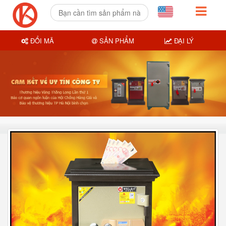
ĐỔI MÃ
SẢN PHẨM
ĐẠI LÝ