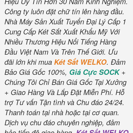
Hiệu Uy Tín Hơn 30 Năm Kinh Nghiệm.
Công ty luôn đặt chữ tín lên hàng đầu.
Nhà Máy Sản Xuất Tuyển Đại Lý Cấp 1
Cung Cấp Két Sắt Xuất Khẩu Mỹ Với
Nhiều Thương Hiệu Nổi Tiếng Hàng
Đầu Việt Nam Và Trên Thế Giới.
Ưu
đãi lớn khi mua
Két Sắt WELKO
.
Đảm
Bảo Giá Gốc 100%,
Giá Cực SOCK
+
Chúng Tôi Chỉ Bán Giá Gốc Tại Xưởng
+ Giao Hàng Và Lắp Đặt Miễn Phí
.
Hỗ
trợ Tư vấn Tận tình và Chu đáo 24/24.
Thanh toán tại nhà hoặc tại cơ quan.
Dịch vụ chu đáo chuyên nghiệp, đảm
bảo tiến độ giao hàng.
Két Sắt WELKO