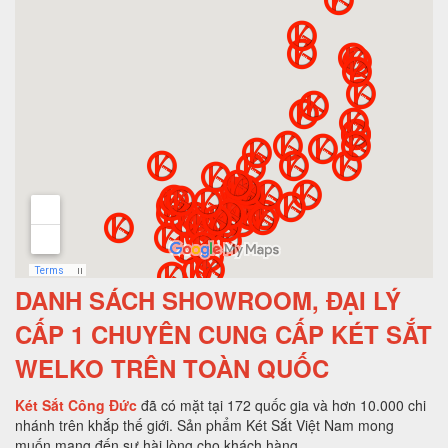
DANH SÁCH SHOWROOM, ĐẠI LÝ
CẤP 1 CHUYÊN CUNG CẤP KÉT SẮT
WELKO TRÊN TOÀN QUỐC
Két Sắt Công Đức
đã có mặt tại 172 quốc gia và hơn 10.000 chi
nhánh trên khắp thế giới. Sản phẩm Két Sắt Việt Nam mong
muốn mang đến sự hài lòng cho khách hàng.