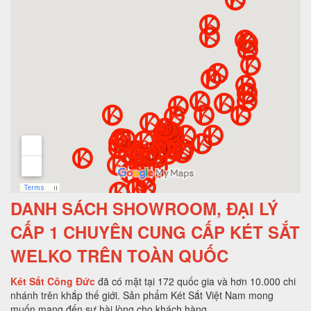
DANH SÁCH SHOWROOM, ĐẠI LÝ
CẤP 1 CHUYÊN CUNG CẤP KÉT SẮT
WELKO TRÊN TOÀN QUỐC
Két Sắt Công Đức
đã có mặt tại 172 quốc gia và hơn 10.000 chi
nhánh trên khắp thế giới. Sản phẩm Két Sắt Việt Nam mong
muốn mang đến sự hài lòng cho khách hàng.