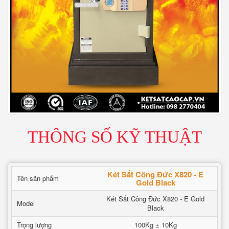
THÔNG SỐ KỸ THUẬT
Két Sắt Công Đức X820 - E
Tên sản phẩm
Gold Black
Két Sắt Công Đức X820 - E Gold
Model
Black
Trọng lượng
100Kg ± 10Kg