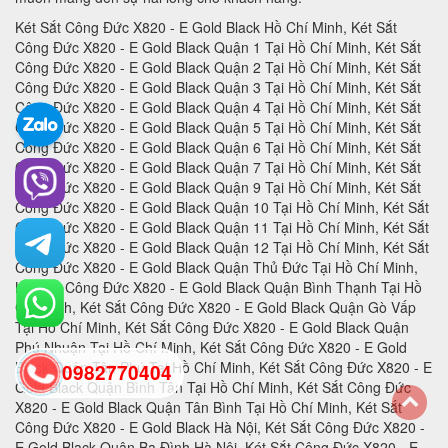
Két Sắt Công Đức X820 - E Gold Black Hồ Chí Minh, Két Sắt Công Đức X820 - E Gold Black Quận 1 Tại Hồ Chí Minh, Két Sắt Công Đức X820 - E Gold Black Quận 2 Tại Hồ Chí Minh, Két Sắt Công Đức X820 - E Gold Black Quận 3 Tại Hồ Chí Minh, Két Sắt Công Đức X820 - E Gold Black Quận 4 Tại Hồ Chí Minh, Két Sắt Công Đức X820 - E Gold Black Quận 5 Tại Hồ Chí Minh, Két Sắt Công Đức X820 - E Gold Black Quận 6 Tại Hồ Chí Minh, Két Sắt Công Đức X820 - E Gold Black Quận 7 Tại Hồ Chí Minh, Két Sắt Công Đức X820 - E Gold Black Quận 9 Tại Hồ Chí Minh, Két Sắt Công Đức X820 - E Gold Black Quận 10 Tại Hồ Chí Minh, Két Sắt Công Đức X820 - E Gold Black Quận 11 Tại Hồ Chí Minh, Két Sắt Công Đức X820 - E Gold Black Quận 12 Tại Hồ Chí Minh, Két Sắt Công Đức X820 - E Gold Black Quận Thủ Đức Tại Hồ Chí Minh, Két Sắt Công Đức X820 - E Gold Black Quận Bình Thạnh Tại Hồ Chí Minh, Két Sắt Công Đức X820 - E Gold Black Quận Gò Vấp Tại Hồ Chí Minh, Két Sắt Công Đức X820 - E Gold Black Quận Phú Nhuận Tại Hồ Chí Minh, Két Sắt Công Đức X820 - E Gold Black Quận Tân Phú Tại Hồ Chí Minh, Két Sắt Công Đức X820 - E Gold Black Quận Bình Tân Tại Hồ Chí Minh, Két Sắt Công Đức X820 - E Gold Black Quận Tân Bình Tại Hồ Chí Minh, Két Sắt Công Đức X820 - E Gold Black Hà Nội, Két Sắt Công Đức X820 - E Gold Black Quận Ba Đình Hà Nội, Két Sắt Công Đức X820 - E Gold Black Quận Hoàn Kiếm Hà Nội, Két Sắt Công Đức X820 - E Gold Black Quận Hai Bà Trưng Hà Nội, Két Sắt Công Đức X820 - E Gold Black Quận Đống Đa Hà Nội, Két Sắt Công Đức X820 - E Gold Black Quận Tây Hồ Hà Nội, Két Sắt Công Đức X820 - E Gold Black Quận Đống Đa Hà Nội, Két Sắt Công Đức X820 - E Gold Black Quận Thanh Xuân Hà Nội, Két Sắt Công Đức X820 - E Gold Black Quận Hoàng Mai Hà Nội, Két Sắt Công Đức X820 - E Gold Black Quận Long Biên Hà Nội, Két Sắt Công Đức X820 - E Gold Black Quận Đống Đa Hà Nội, Két Sắt Công Đức X820 - E Gold Black Huyện Thanh Trì Hà Nội, Két Sắt Công Đức X820 - E Gold Black Huyện Gia Lâm Hà Nội, Két Sắt Công Đức X820 - E Gold Black Huyện Đông Anh Hà Nội, Két Sắt Công Đức X820 - E Gold Black Huyện Sóc Sơn Hà Nội, Két Sắt Công Đức X820 - E Gold Black Quận Hà Đông Hà Nội, Két Sắt Công Đức X820 - E Gold Black Thị xã Sơn Tây Hà Nội, Két Sắt Công Đức X820 - E Gold Black Huyện Ba Vì Hà Nội, Két Sắt Công Đức X820 - E Gold Black Huyện Phúc Thọ Hà Nội, Két Sắt Công Đức X820 - E Gold Black Huyện Thạch Thất Hà Nội, Két Sắt Công Đức X820 - E Gold Black Huyện Quốc Oai Hà Nội, Két Sắt Công Đức X820 - E Gold Black Huyện Chương Mỹ Hà Nội, Két Sắt Công Đức X820 - E Gold Black Huyện Đan Phượng Hà Nội, Két Sắt Công Đức X820 - E Gold Black Huyện Hoài Đức Hà Nội, Két Sắt Công Đức X820 - E Gold Black Huyện Thanh Oai Hà Nội, Két Sắt Công Đức X820 - E Gold Black Huyện Mỹ Đức Hà Nội, Két Sắt Công Đức X820 - E Gold Black Huyện Ứng Hoà Hà Nội, Két Sắt Công Đức X820 - E Gold Black Huyện Thường Tín Hà Nội, Két Sắt Công Đức X820 - E Gold Black Huyện Phú Xuyên Hà Nội, Két Sắt Công Đức X820 - E Gold Black Huyện Mê Linh Hà Nội, Két Sắt Công Đức X820 - E Gold Black Quận Nam Từ Liên Hà Nội, Két Sắt Công Đức X820 - E Gold Black An Giang, Két Sắt Công Đức X820 - E Gold Black Thành phố Long Xuyên Tỉnh An Giang, Két Sắt Công Đức X820 - E Gold Black Thành phố Châu Đốc Tỉnh An Giang, Két Sắt Công Đức X820 - E Gold Black Huyện An Phú Tỉnh An Giang, Két Sắt Công Đức X820 - E Gold Black Thị xã Tân Châu, Két Sắt Công Đức X820 - E Gold Black Huyện Phú Tân, Két Sắt Công Đức X820 - E Gold Black Huyện Châu Phú, Két Sắt Công Đức X820 - E Gold Black Huyện Tịnh Biên, Két Sắt Công Đức X820 - E Gold Black Huyện Tri Tôn, Két Sắt Công Đức X820 - E Gold Black Huyện Châu Thành Tỉnh An Giang, Két Sắt Công Đức X820 - E Gold Black Huyện Chợ Mới Tỉnh An Giang, Két Sắt Công Đức X820 - E Gold Black Huyện Thoại Sơn Tỉnh An Giang, Két Sắt Công Đức X820 - E Gold Black Vũng Tàu, Két Sắt Công Đức X820 - E Gold Black Thành phố Vũng Tàu Tại Bà Rịa - Vũng Tàu, Két Sắt Công Đức X820 - E Gold Black Thành phố Bà Rịa Tại Bà Rịa - Vũng Tàu, Két Sắt Công Đức X820 - E Gold Black Huyện Châu Đức Tại Bà Rịa - Vũng Tàu, Két Sắt Công Đức X820 - E Gold Black Huyện Xuyên Mộc Tại Bà Rịa - Vũng Tàu, Két Sắt Công Đức X820 - E Gold Black Huyện Long Điền Tại Bà Rịa - Két Sắt Công Đức X820 - E Gold Black Cần Thơ, Két Sắt Công Đức X820 - E Gold Black Tại Thành phố Cần Thơ Tỉnh Cần Thơ, Két Sắt Công Đức X820 - E Gold Black Tại Quận Ninh Kiều Tỉnh Cần Thơ, Két Sắt Công Đức X820 - E Gold Black Tại Quận Ô Môn Tỉnh Cần Thơ, Két Sắt Công Đức X820 - E Gold Black Tại Quận Bình Thuỷ Tỉnh Cần Thơ, Két Sắt Công Đức X820 - E Gold Black Tại Quận Cái Răng Tỉnh Cần Thơ, Két Sắt Công Đức X820 - E Gold Black Tại Quận Thốt Nốt Tỉnh Cần Thơ, Két Sắt Công Đức X820 - E Gold Black Tại Huyện Vĩnh Thạnh Tỉnh Cần Thơ, Két Sắt Công Đức X820 - E Gold Black Tại Huyện Cờ Đỏ Tỉnh Cần Thơ, Két Sắt Công Đức X820 - E Gold Black Tại Huyện Phong Điền Tỉnh Cần Thơ, Két Sắt Công Đức X820 - E Gold Black Tại Huyện Thới Lai Tỉnh Cần Thơ, Két Sắt Công Đức X820 - E Gold Black Đà Nẵng, Két Sắt Công Đức X820 - E Gold Black Tại Thành phố Đà Nẵng Tỉnh Đà Nẵng, Két Sắt Công Đức X820 - E Gold Black Tại Quận Liên Chiểu Tỉnh Đà Nẵng, Két Sắt Công Đức X820 - E Gold Black Tại Quận Thanh Khê Tỉnh Đà Nẵng, Két Sắt Công Đức X820 - E Gold Black Tại Quận Hải Châu Tỉnh Đà Nẵng, Két Sắt Công Đức X820 - E Gold Black Tại Quận Sơn Trà Tỉnh Đà Nẵng, Két Sắt Công Đức X820 - E Gold Black Tại Quận Ngũ Hành Sơn Tỉnh Đà Nẵng, Két Sắt Công Đức X820 - E Gold Black Tại Quận Cẩm Lệ Tỉnh Đà Nẵng, Két Sắt Công Đức X820 - E Gold Black TạiHuyện Hòa Vang Tỉnh Đà Nẵng, Két Sắt Công Đức X820 - E Gold Black Đắk Lắk, Két Sắt Công Đức X820 - E Gold Black Tại Thành phố Buôn Ma Thuột Tỉnh Đắk Lắk, Két Sắt Công Đức X820 - E Gold Black Tại Thị xã Buôn Hồ Tỉnh Đắk Lắk, Két Sắt Công Đức X820 - E Gold Black Tại Huyện Buôn Đôn Tỉnh Đắk Lắk, Két Sắt Công Đức X820 - E Gold Black Tại Huyện Cư Kuin Tỉnh Đắk Lắk, Két Sắt Công Đức X820 - E Gold Black Tại Huyện Cư M’gar Tỉnh Đắk Lắk, Két Sắt Công Đức X820 - E Gold Black Tại Huyện Ea H’leo Tỉnh Đắk Lắk, Két Sắt Công Đức X820 - E Gold Black Tại Huyện Ea Kar Tỉnh Đắk Lắk, Két Sắt Công Đức X820 - E Gold Black Tại Huyện Ea Súp Tỉnh Đắk Lắk, Két Sắt Công Đức X820 - E Gold Black Tại Huyện Krông Ana Tỉnh Đắk Lắk, Két Sắt Công Đức X820 - E Gold Black Tại Huyện Krông Bông Tỉnh Đắk Lắk, Két Sắt Công Đức X820 - E Gold Black Tại Huyện Krông Búk Tỉnh Đắk Lắk, Két Sắt Công Đức X820 - E Gold Black Tại Huyện Krông Năng Tỉnh Đắk Lắk, Két Sắt Công Đức X820 - E Gold Black Tại Huyện Krông Pắk Tỉnh Đắk Lắk, Két Sắt Công Đức X820 - E Gold Black Tại Huyện Lắk Tỉnh Đắk Lắk, Két Sắt Công Đức X820 - E Gold Black Tại Huyện M’Đrắk Tỉnh Đắk Lắk, Két Sắt Công Đức X820 - E Gold Black Đắk Nông, Két Sắt Công Đức X820 - E Gold Black Tại Thành phố Gia Nghĩa Tỉnh Đắk Nông, Két Sắt Công Đức X820 - E Gold Black Tại Huyện Cư Jút Tỉnh Đắk Nông, Két Sắt Công Đức X820 - E Gold Black Tại Huyện Đắk Glong Tỉnh Đắk Nông, Két Sắt Công Đức X820 - E Gold Black Tại Huyện Đắk Mil Tỉnh Đắk Nông, Két Sắt Công Đức X820 - E Gold Black Tại Huyện Đắk R’lấp Tỉnh Đắk Nông, Két Sắt Công Đức X820 - E Gold Black Tại Huyện Đắk Song Tỉnh Đắk Nông, Két Sắt Công Đức X820 - E Gold Black Tại Huyện Krông Nô Tỉnh Đắk Nông, Két Sắt Công Đức X820 - E Gold Black Tại Huyện Tuy Đức Tỉnh Đắk Nông, Két Sắt Công Đức X820 - E Gold Black Đồng Nai, Két Sắt Công Đức X820 - E Gold Black Tại Thành phố Biên Hòa Tỉnh Đồng Nai, Két Sắt Công Đức X820 - E Gold Black Tại Thành phố Long Khánh Tỉnh Đồng Nai, Két Sắt Công Đức X820 - E Gold Black Tại Huyện Cẩm Mỹ Tỉnh Đồng Nai, Két Sắt Công Đức X820 - E Gold Black Tại Huyện Định Quán Tỉnh Đồng Nai, Két Sắt Công Đức X820 - E Gold Black Tại Huyện Long Thành Tỉnh Đồng Nai, Két Sắt Công Đức X820 - E Gold Black Tại Huyện Nhơn Trạch Tỉnh Đồng Nai, Két Sắt Công Đức X820 - E Gold Black Tại Huyện Tân Phú Tỉnh Đồng Nai, Két Sắt Công Đức X820 - E Gold Black Tại Huyện Thống Nhất Tỉnh Đồng Nai, Két Sắt Công Đức X820 - E Gold Black Tại Huyện Trảng Bom Tỉnh Đồng Nai, Két Sắt Công Đức X820 - E Gold Black Tại Huyện Vĩnh Cửu Tỉnh Đồng Nai, Két Sắt Công Đức X820 - E Gold Black Tại Huyện Xuân Lộc Tỉnh Đồng Nai, Két Sắt Công Đức X820 - E Gold Black Biên Hòa, Két Sắt Công Đức X820 - E Gold Black Đồng Tháp, Két Sắt Công Đức X820 - E Gold Black Tại Thành phố Cao Lãnh Tỉnh Đồng Tháp, Két Sắt Công Đức X820 - E Gold Black Tại Thành phố Sa Đéc Tỉnh Đồng Tháp, Két Sắt Công Đức X820 - E Gold Black Tại Thị xã Hồng Ngự Tỉnh Đồng Tháp, Két Sắt Công Đức X820 - E Gold Black Tại Huyện Cao Lãnh Tỉnh Đồng Tháp, Két Sắt Công Đức X820 - E Gold Black Tại Huyện Châu Thành Tỉnh Đồng Tháp, Két Sắt Công Đức X820 - E Gold Black Tại Huyện Hồng Ngự Tỉnh Đồng Tháp, Két Sắt Công Đức X820 - E Gold Black Tại Huyện Lai Vung Tỉnh Đồng Tháp, Két Sắt Công Đức X820 - E Gold Black Tại Huyện Lấp Vò Tỉnh Đồng Tháp, Két Sắt Công Đức X820 - E Gold Black Tại Huyện Tam Nông Tỉnh Đồng Tháp, Két Sắt Công Đức X820 - E Gold Black Tại Huyện Tân Hồng Tỉnh Đồng Tháp, Két Sắt Công Đức X820 - E Gold Black Tại Huyện Thanh Bình Tỉnh Đồng Tháp, Két Sắt Công Đức X820 - E Gold Black Tại Huyện Tháp Mười Tỉnh Đồng Tháp, Két Sắt Công Đức X820 - E Gold Black Tại Thành phố Điện Biên Phủ Tỉnh Điện Biên, Két Sắt Công Đức X820 - E Gold Black Tại Thị xã Mường Lay Tỉnh Điện Biên, Két Sắt Công Đức X820 - E Gold Black Tại Huyện Điện Biên Tỉnh Điện Biên, Két Sắt Công Đức X820 - E Gold Black Tại Huyện Điện Biên Đông Tỉnh Điện Biên, Két Sắt Công Đức X820 - E Gold Black Tại Huyện Mường Ảng Tỉnh Điện Biên, Két Sắt Công Đức X820 - E Gold Black Tại Huyện Mường Chà Tỉnh Điện Biên, Két Sắt Công Đức X820 - E Gold Black Tại Huyện Mường Nhé Tỉnh Điện Biên, Két Sắt Công Đức X820 - E Gold Black Tại Huyện Nậm Pồ Tỉnh Điện Biên, Két Sắt Công Đức X820 - E Gold Black Tại Huyện Tủa Chùa Tỉnh Điện Biên, Két Sắt Công Đức X820 - E Gold Black Tại Huyện Tuần Giáo Tỉnh Điện Biên, Két Sắt Công Đức X820 - E Gold Black Điện Biên, Két Sắt Công Đức X820 - E Gold Black Gia Lai, Két Sắt Công Đức X820 - E Gold Black Tại Thành phố Pleiku Tỉnh Gia Lai, Két Sắt Công Đức X820 - E Gold B
0982770404
back