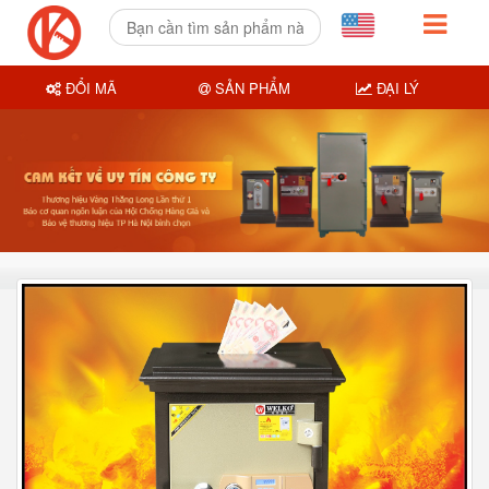
ĐỔI MÃ
SẢN PHẨM
ĐẠI LÝ