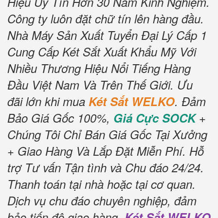
Hiệu Uy Tín Hơn 30 Năm Kinh Nghiệm.
Công ty luôn đặt chữ tín lên hàng đầu.
Nhà Máy Sản Xuất Tuyển Đại Lý Cấp 1
Cung Cấp Két Sắt Xuất Khẩu Mỹ Với
Nhiều Thương Hiệu Nổi Tiếng Hàng
Đầu Việt Nam Và Trên Thế Giới.
Ưu
đãi lớn khi mua
Két Sắt WELKO
.
Đảm
Bảo Giá Gốc 100%,
Giá Cực SOCK
+
Chúng Tôi Chỉ Bán Giá Gốc Tại Xưởng
+ Giao Hàng Và Lắp Đặt Miễn Phí
.
Hỗ
trợ Tư vấn Tận tình và Chu đáo 24/24.
Thanh toán tại nhà hoặc tại cơ quan.
Dịch vụ chu đáo chuyên nghiệp, đảm
bảo tiến độ giao hàng.
Két Sắt WELKO