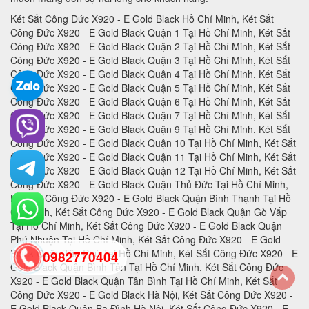
Két Sắt Công Đức X920 - E Gold Black Hồ Chí Minh, Két Sắt Công Đức X920 - E Gold Black Quận 1 Tại Hồ Chí Minh, Két Sắt Công Đức X920 - E Gold Black Quận 2 Tại Hồ Chí Minh, Két Sắt Công Đức X920 - E Gold Black Quận 3 Tại Hồ Chí Minh, Két Sắt Công Đức X920 - E Gold Black Quận 4 Tại Hồ Chí Minh, Két Sắt Công Đức X920 - E Gold Black Quận 5 Tại Hồ Chí Minh, Két Sắt Công Đức X920 - E Gold Black Quận 6 Tại Hồ Chí Minh, Két Sắt Công Đức X920 - E Gold Black Quận 7 Tại Hồ Chí Minh, Két Sắt Công Đức X920 - E Gold Black Quận 9 Tại Hồ Chí Minh, Két Sắt Công Đức X920 - E Gold Black Quận 10 Tại Hồ Chí Minh, Két Sắt Công Đức X920 - E Gold Black Quận 11 Tại Hồ Chí Minh, Két Sắt Công Đức X920 - E Gold Black Quận 12 Tại Hồ Chí Minh, Két Sắt Công Đức X920 - E Gold Black Quận Thủ Đức Tại Hồ Chí Minh, Két Sắt Công Đức X920 - E Gold Black Quận Bình Thạnh Tại Hồ Chí Minh, Két Sắt Công Đức X920 - E Gold Black Quận Gò Vấp Tại Hồ Chí Minh, Két Sắt Công Đức X920 - E Gold Black Quận Phú Nhuận Tại Hồ Chí Minh, Két Sắt Công Đức X920 - E Gold Black Quận Tân Phú Tại Hồ Chí Minh, Két Sắt Công Đức X920 - E Gold Black Quận Bình Tân Tại Hồ Chí Minh, Két Sắt Công Đức X920 - E Gold Black Quận Tân Bình Tại Hồ Chí Minh, Két Sắt Công Đức X920 - E Gold Black Hà Nội, Két Sắt Công Đức X920 - E Gold Black Quận Ba Đình Hà Nội, Két Sắt Công Đức X920 - E Gold Black Quận Hoàn Kiếm Hà Nội, Két Sắt Công Đức X920 - E Gold Black Quận Hai Bà Trưng Hà Nội, Két Sắt Công Đức X920 - E Gold Black Quận Đống Đa Hà Nội, Két Sắt Công Đức X920 - E Gold Black Quận Tây Hồ Hà Nội, Két Sắt Công Đức X920 - E Gold Black Quận Đống Đa Hà Nội, Két Sắt Công Đức X920 - E Gold Black Quận Thanh Xuân Hà Nội, Két Sắt Công Đức X920 - E Gold Black Quận Hoàng Mai Hà Nội, Két Sắt Công Đức X920 - E Gold Black Quận Long Biên Hà Nội, Két Sắt Công Đức X920 - E Gold Black Quận Đống Đa Hà Nội, Két Sắt Công Đức X920 - E Gold Black Huyện Thanh Trì Hà Nội, Két Sắt Công Đức X920 - E Gold Black Huyện Gia Lâm Hà Nội, Két Sắt Công Đức X920 - E Gold Black Huyện Đông Anh Hà Nội, Két Sắt Công Đức X920 - E Gold Black Huyện Sóc Sơn Hà Nội, Két Sắt Công Đức X920 - E Gold Black Quận Hà Đông Hà Nội, Két Sắt Công Đức X920 - E Gold Black Thị xã Sơn Tây Hà Nội, Két Sắt Công Đức X920 - E Gold Black Huyện Ba Vì Hà Nội, Két Sắt Công Đức X920 - E Gold Black Huyện Phúc Thọ Hà Nội, Két Sắt Công Đức X920 - E Gold Black Huyện Thạch Thất Hà Nội, Két Sắt Công Đức X920 - E Gold Black Huyện Quốc Oai Hà Nội, Két Sắt Công Đức X920 - E Gold Black Huyện Chương Mỹ Hà Nội, Két Sắt Công Đức X920 - E Gold Black Huyện Đan Phượng Hà Nội, Két Sắt Công Đức X920 - E Gold Black Huyện Hoài Đức Hà Nội, Két Sắt Công Đức X920 - E Gold Black Huyện Thanh Oai Hà Nội, Két Sắt Công Đức X920 - E Gold Black Huyện Mỹ Đức Hà Nội, Két Sắt Công Đức X920 - E Gold Black Huyện Ứng Hoà Hà Nội, Két Sắt Công Đức X920 - E Gold Black Huyện Thường Tín Hà Nội, Két Sắt Công Đức X920 - E Gold Black Huyện Phú Xuyên Hà Nội, Két Sắt Công Đức X920 - E Gold Black Huyện Mê Linh Hà Nội, Két Sắt Công Đức X920 - E Gold Black Quận Nam Từ Liên Hà Nội, Két Sắt Công Đức X920 - E Gold Black An Giang, Két Sắt Công Đức X920 - E Gold Black Thành phố Long Xuyên Tỉnh An Giang, Két Sắt Công Đức X920 - E Gold Black Thành phố Châu Đốc Tỉnh An Giang, Két Sắt Công Đức X920 - E Gold Black Huyện An Phú Tỉnh An Giang, Két Sắt Công Đức X920 - E Gold Black Thị xã Tân Châu, Két Sắt Công Đức X920 - E Gold Black Huyện Phú Tân, Két Sắt Công Đức X920 - E Gold Black Huyện Châu Phú, Két Sắt Công Đức X920 - E Gold Black Huyện Tịnh Biên, Két Sắt Công Đức X920 - E Gold Black Huyện Tri Tôn, Két Sắt Công Đức X920 - E Gold Black Huyện Châu Thành Tỉnh An Giang, Két Sắt Công Đức X920 - E Gold Black Huyện Chợ Mới Tỉnh An Giang, Két Sắt Công Đức X920 - E Gold Black Huyện Thoại Sơn Tỉnh An Giang, Két Sắt Công Đức X920 - E Gold Black Vũng Tàu, Két Sắt Công Đức X920 - E Gold Black Thành phố Vũng Tàu Tại Bà Rịa - Vũng Tàu, Két Sắt Công Đức X920 - E Gold Black Thành phố Bà Rịa Tại Bà Rịa - Vũng Tàu, Két Sắt Công Đức X920 - E Gold Black Huyện Châu Đức Tại Bà Rịa - Vũng Tàu, Két Sắt Công Đức X920 - E Gold Black Huyện Xuyên Mộc Tại Bà Rịa - Vũng Tàu, Két Sắt Công Đức X920 - E Gold Black Huyện Long Điền Tại Bà Rịa - Két Sắt Công Đức X920 - E Gold Black Cần Thơ, Két Sắt Công Đức X920 - E Gold Black Tại Thành phố Cần Thơ Tỉnh Cần Thơ, Két Sắt Công Đức X920 - E Gold Black Tại Quận Ninh Kiều Tỉnh Cần Thơ, Két Sắt Công Đức X920 - E Gold Black Tại Quận Ô Môn Tỉnh Cần Thơ, Két Sắt Công Đức X920 - E Gold Black Tại Quận Bình Thuỷ Tỉnh Cần Thơ, Két Sắt Công Đức X920 - E Gold Black Tại Quận Cái Răng Tỉnh Cần Thơ, Két Sắt Công Đức X920 - E Gold Black Tại Quận Thốt Nốt Tỉnh Cần Thơ, Két Sắt Công Đức X920 - E Gold Black Tại Huyện Vĩnh Thạnh Tỉnh Cần Thơ, Két Sắt Công Đức X920 - E Gold Black Tại Huyện Cờ Đỏ Tỉnh Cần Thơ, Két Sắt Công Đức X920 - E Gold Black Tại Huyện Phong Điền Tỉnh Cần Thơ, Két Sắt Công Đức X920 - E Gold Black Tại Huyện Thới Lai Tỉnh Cần Thơ, Két Sắt Công Đức X920 - E Gold Black Đà Nẵng, Két Sắt Công Đức X920 - E Gold Black Tại Thành phố Đà Nẵng Tỉnh Đà Nẵng, Két Sắt Công Đức X920 - E Gold Black Tại Quận Liên Chiểu Tỉnh Đà Nẵng, Két Sắt Công Đức X920 - E Gold Black Tại Quận Thanh Khê Tỉnh Đà Nẵng, Két Sắt Công Đức X920 - E Gold Black Tại Quận Hải Châu Tỉnh Đà Nẵng, Két Sắt Công Đức X920 - E Gold Black Tại Quận Sơn Trà Tỉnh Đà Nẵng, Két Sắt Công Đức X920 - E Gold Black Tại Quận Ngũ Hành Sơn Tỉnh Đà Nẵng, Két Sắt Công Đức X920 - E Gold Black Tại Quận Cẩm Lệ Tỉnh Đà Nẵng, Két Sắt Công Đức X920 - E Gold Black TạiHuyện Hòa Vang Tỉnh Đà Nẵng, Két Sắt Công Đức X920 - E Gold Black Đắk Lắk, Két Sắt Công Đức X920 - E Gold Black Tại Thành phố Buôn Ma Thuột Tỉnh Đắk Lắk, Két Sắt Công Đức X920 - E Gold Black Tại Thị xã Buôn Hồ Tỉnh Đắk Lắk, Két Sắt Công Đức X920 - E Gold Black Tại Huyện Buôn Đôn Tỉnh Đắk Lắk, Két Sắt Công Đức X920 - E Gold Black Tại Huyện Cư Kuin Tỉnh Đắk Lắk, Két Sắt Công Đức X920 - E Gold Black Tại Huyện Cư M’gar Tỉnh Đắk Lắk, Két Sắt Công Đức X920 - E Gold Black Tại Huyện Ea H’leo Tỉnh Đắk Lắk, Két Sắt Công Đức X920 - E Gold Black Tại Huyện Ea Kar Tỉnh Đắk Lắk, Két Sắt Công Đức X920 - E Gold Black Tại Huyện Ea Súp Tỉnh Đắk Lắk, Két Sắt Công Đức X920 - E Gold Black Tại Huyện Krông Ana Tỉnh Đắk Lắk, Két Sắt Công Đức X920 - E Gold Black Tại Huyện Krông Bông Tỉnh Đắk Lắk, Két Sắt Công Đức X920 - E Gold Black Tại Huyện Krông Búk Tỉnh Đắk Lắk, Két Sắt Công Đức X920 - E Gold Black Tại Huyện Krông Năng Tỉnh Đắk Lắk, Két Sắt Công Đức X920 - E Gold Black Tại Huyện Krông Pắk Tỉnh Đắk Lắk, Két Sắt Công Đức X920 - E Gold Black Tại Huyện Lắk Tỉnh Đắk Lắk, Két Sắt Công Đức X920 - E Gold Black Tại Huyện M’Đrắk Tỉnh Đắk Lắk, Két Sắt Công Đức X920 - E Gold Black Đắk Nông, Két Sắt Công Đức X920 - E Gold Black Tại Thành phố Gia Nghĩa Tỉnh Đắk Nông, Két Sắt Công Đức X920 - E Gold Black Tại Huyện Cư Jút Tỉnh Đắk Nông, Két Sắt Công Đức X920 - E Gold Black Tại Huyện Đắk Glong Tỉnh Đắk Nông, Két Sắt Công Đức X920 - E Gold Black Tại Huyện Đắk Mil Tỉnh Đắk Nông, Két Sắt Công Đức X920 - E Gold Black Tại Huyện Đắk R’lấp Tỉnh Đắk Nông, Két Sắt Công Đức X920 - E Gold Black Tại Huyện Đắk Song Tỉnh Đắk Nông, Két Sắt Công Đức X920 - E Gold Black Tại Huyện Krông Nô Tỉnh Đắk Nông, Két Sắt Công Đức X920 - E Gold Black Tại Huyện Tuy Đức Tỉnh Đắk Nông, Két Sắt Công Đức X920 - E Gold Black Đồng Nai, Két Sắt Công Đức X920 - E Gold Black Tại Thành phố Biên Hòa Tỉnh Đồng Nai, Két Sắt Công Đức X920 - E Gold Black Tại Thành phố Long Khánh Tỉnh Đồng Nai, Két Sắt Công Đức X920 - E Gold Black Tại Huyện Cẩm Mỹ Tỉnh Đồng Nai, Két Sắt Công Đức X920 - E Gold Black Tại Huyện Định Quán Tỉnh Đồng Nai, Két Sắt Công Đức X920 - E Gold Black Tại Huyện Long Thành Tỉnh Đồng Nai, Két Sắt Công Đức X920 - E Gold Black Tại Huyện Nhơn Trạch Tỉnh Đồng Nai, Két Sắt Công Đức X920 - E Gold Black Tại Huyện Tân Phú Tỉnh Đồng Nai, Két Sắt Công Đức X920 - E Gold Black Tại Huyện Thống Nhất Tỉnh Đồng Nai, Két Sắt Công Đức X920 - E Gold Black Tại Huyện Trảng Bom Tỉnh Đồng Nai, Két Sắt Công Đức X920 - E Gold Black Tại Huyện Vĩnh Cửu Tỉnh Đồng Nai, Két Sắt Công Đức X920 - E Gold Black Tại Huyện Xuân Lộc Tỉnh Đồng Nai, Két Sắt Công Đức X920 - E Gold Black Biên Hòa, Két Sắt Công Đức X920 - E Gold Black Đồng Tháp, Két Sắt Công Đức X920 - E Gold Black Tại Thành phố Cao Lãnh Tỉnh Đồng Tháp, Két Sắt Công Đức X920 - E Gold Black Tại Thành phố Sa Đéc Tỉnh Đồng Tháp, Két Sắt Công Đức X920 - E Gold Black Tại Thị xã Hồng Ngự Tỉnh Đồng Tháp, Két Sắt Công Đức X920 - E Gold Black Tại Huyện Cao Lãnh Tỉnh Đồng Tháp, Két Sắt Công Đức X920 - E Gold Black Tại Huyện Châu Thành Tỉnh Đồng Tháp, Két Sắt Công Đức X920 - E Gold Black Tại Huyện Hồng Ngự Tỉnh Đồng Tháp, Két Sắt Công Đức X920 - E Gold Black Tại Huyện Lai Vung Tỉnh Đồng Tháp, Két Sắt Công Đức X920 - E Gold Black Tại Huyện Lấp Vò Tỉnh Đồng Tháp, Két Sắt Công Đức X920 - E Gold Black Tại Huyện Tam Nông Tỉnh Đồng Tháp, Két Sắt Công Đức X920 - E Gold Black Tại Huyện Tân Hồng Tỉnh Đồng Tháp, Két Sắt Công Đức X920 - E Gold Black Tại Huyện Thanh Bình Tỉnh Đồng Tháp, Két Sắt Công Đức X920 - E Gold Black Tại Huyện Tháp Mười Tỉnh Đồng Tháp, Két Sắt Công Đức X920 - E Gold Black Tại Thành phố Điện Biên Phủ Tỉnh Điện Biên, Két Sắt Công Đức X920 - E Gold Black Tại Thị xã Mường Lay Tỉnh Điện Biên, Két Sắt Công Đức X920 - E Gold Black Tại Huyện Điện Biên Tỉnh Điện Biên, Két Sắt Công Đức X920 - E Gold Black Tại Huyện Điện Biên Đông Tỉnh Điện Biên, Két Sắt Công Đức X920 - E Gold Black Tại Huyện Mường Ảng Tỉnh Điện Biên, Két Sắt Công Đức X920 - E Gold Black Tại Huyện Mường Chà Tỉnh Điện Biên, Két Sắt Công Đức X920 - E Gold Black Tại Huyện Mường Nhé Tỉnh Điện Biên, Két Sắt Công Đức X920 - E Gold Black Tại Huyện Nậm Pồ Tỉnh Điện Biên, Két Sắt Công Đức X920 - E Gold Black Tại Huyện Tủa Chùa Tỉnh Điện Biên, Két Sắt Công Đức X920 - E Gold Black Tại Huyện Tuần Giáo Tỉnh Điện Biên, Két Sắt Công Đức X920 - E Gold Black Điện Biên, Két Sắt Công Đức X920 - E Gold Black Gia Lai, Két Sắt Công Đức X920 - E Gold Black Tại Thành phố Pleiku Tỉnh Gia Lai, Két Sắt Công Đức X920 - E Gold B
0982770404
back