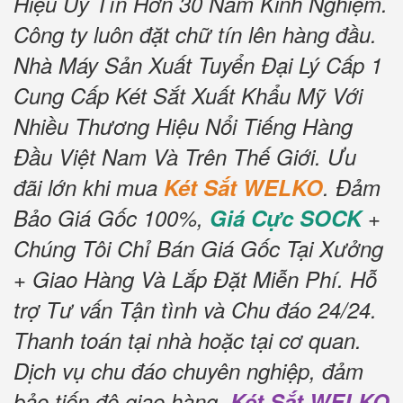
Hiệu Uy Tín Hơn 30 Năm Kinh Nghiệm.
Công ty luôn đặt chữ tín lên hàng đầu.
Nhà Máy Sản Xuất Tuyển Đại Lý Cấp 1
Cung Cấp Két Sắt Xuất Khẩu Mỹ Với
Nhiều Thương Hiệu Nổi Tiếng Hàng
Đầu Việt Nam Và Trên Thế Giới.
Ưu
đãi lớn khi mua
Két Sắt WELKO
.
Đảm
Bảo Giá Gốc 100%,
Giá Cực SOCK
+
Chúng Tôi Chỉ Bán Giá Gốc Tại Xưởng
+ Giao Hàng Và Lắp Đặt Miễn Phí
.
Hỗ
trợ Tư vấn Tận tình và Chu đáo 24/24.
Thanh toán tại nhà hoặc tại cơ quan.
Dịch vụ chu đáo chuyên nghiệp, đảm
bảo tiến độ giao hàng.
Két Sắt WELKO