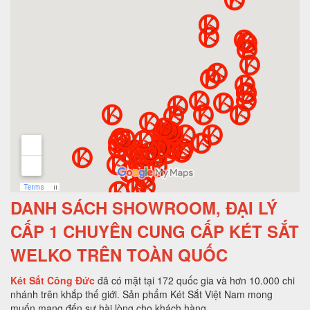
DANH SÁCH SHOWROOM, ĐẠI LÝ
CẤP 1 CHUYÊN CUNG CẤP KÉT SẮT
WELKO TRÊN TOÀN QUỐC
Két Sắt Công Đức
đã có mặt tại 172 quốc gia và hơn 10.000 chi
nhánh trên khắp thế giới. Sản phẩm Két Sắt Việt Nam mong
muốn mang đến sự hài lòng cho khách hàng.