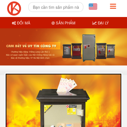
ĐỔI MÃ
SẢN PHẨM
ĐẠI LÝ