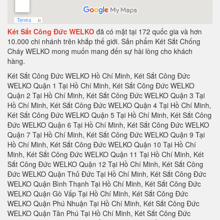
Két Sắt Công Đức WELKO
đã có mặt tại 172 quốc gia và hơn
10.000 chi nhánh trên khắp thế giới. Sản phẩm Két Sắt Chống
Cháy WELKO mong muốn mang đến sự hài lòng cho khách
hàng.
Két Sắt Công Đức WELKO Hồ Chí Minh, Két Sắt Công Đức WELKO Quận 1 Tại Hồ Chí Minh, Két Sắt Công Đức WELKO Quận 2 Tại Hồ Chí Minh, Két Sắt Công Đức WELKO Quận 3 Tại Hồ Chí Minh, Két Sắt Công Đức WELKO Quận 4 Tại Hồ Chí Minh, Két Sắt Công Đức WELKO Quận 5 Tại Hồ Chí Minh, Két Sắt Công Đức WELKO Quận 6 Tại Hồ Chí Minh, Két Sắt Công Đức WELKO Quận 7 Tại Hồ Chí Minh, Két Sắt Công Đức WELKO Quận 9 Tại Hồ Chí Minh, Két Sắt Công Đức WELKO Quận 10 Tại Hồ Chí Minh, Két Sắt Công Đức WELKO Quận 11 Tại Hồ Chí Minh, Két Sắt Công Đức WELKO Quận 12 Tại Hồ Chí Minh, Két Sắt Công Đức WELKO Quận Thủ Đức Tại Hồ Chí Minh, Két Sắt Công Đức WELKO Quận Bình Thạnh Tại Hồ Chí Minh, Két Sắt Công Đức WELKO Quận Gò Vấp Tại Hồ Chí Minh, Két Sắt Công Đức WELKO Quận Phú Nhuận Tại Hồ Chí Minh, Két Sắt Công Đức WELKO Quận Tân Phú Tại Hồ Chí Minh, Két Sắt Công Đức WELKO Quận Bình Tân Tại Hồ Chí Minh, Két Sắt Công Đức WELKO Quận Tân Bình Tại Hồ Chí Minh, Két Sắt Công Đức WELKO Hà Nội, Két Sắt Công Đức WELKO Quận Ba Đình Hà Nội, Két Sắt Công Đức WELKO Quận Hoàn Kiếm Hà Nội, Két Sắt Công Đức WELKO Quận Hai Bà Trưng Hà Nội, Két Sắt Công Đức WELKO Quận Hà Đông Hà Nội, Két Sắt Công Đức WELKO Quận Tây Hồ Hà Nội, Két Sắt Công Đức WELKO Quận Hà Đông Hà Nội, Két Sắt Công Đức WELKO Quận Thanh Xuân Hà Nội, Két Sắt Công Đức WELKO Quận Hoàng Mai Hà Nội, Két Sắt Công Đức WELKO Quận Long Biên Hà Nội, Két Sắt Công Đức WELKO Quận Hà Đông Hà Nội, Két Sắt Công Đức WELKO Huyện Thanh Trì Hà Nội, Két Sắt Công Đức WELKO Huyện Gia Lâm Hà Nội, Két Sắt Công Đức WELKO Huyện Đông Anh Hà Nội, Két Sắt Công Đức WELKO Huyện Sóc Sơn Hà Nội, Két Sắt Công Đức WELKO Quận Hà Đông Hà Nội, Két Sắt Công Đức WELKO Thị xã Sơn Tây Hà Nội, Két Sắt Công Đức WELKO Huyện Ba Vì Hà Nội, Két Sắt Công Đức WELKO Huyện Phúc Thọ Hà Nội, Két Sắt Công Đức WELKO Huyện Thạch Thất Hà Nội, Két Sắt Công Đức WELKO Huyện Quốc Oai Hà Nội, Két Sắt Công Đức WELKO Huyện Chương Mỹ Hà Nội, Két Sắt Công Đức WELKO Huyện Đan Phượng Hà Nội, Két Sắt Công Đức WELKO Huyện Hoài Đức Hà Nội, Két Sắt Công Đức WELKO Huyện Thanh Oai Hà Nội, Két Sắt Công Đức WELKO Huyện Mỹ Đức Hà Nội, Két Sắt Công Đức WELKO Huyện Ứng Hoà Hà Nội, Két Sắt Công Đức WELKO Huyện Thường Tín Hà Nội, Két Sắt Công Đức WELKO Huyện Phú Xuyên Hà Nội, Két Sắt Công Đức WELKO Huyện Mê Linh Hà Nội, Két Sắt Công Đức WELKO Quận Nam Từ Liên Hà Nội, Két Sắt Công Đức WELKO An Giang, Két Sắt Công Đức WELKO Thành phố Long Xuyên Tỉnh An Giang, Két Sắt Công Đức WELKO Thành phố Châu Đốc Tỉnh An Giang, Két Sắt Công Đức WELKO Huyện An Phú Tỉnh An Giang, Két Sắt Công Đức WELKO Thị xã Tân Châu, Két Sắt Công Đức WELKO Huyện Phú Tân, Két Sắt Công Đức WELKO Huyện Châu Phú, Két Sắt Công Đức WELKO Huyện Tịnh Biên, Két Sắt Công Đức WELKO Huyện Tri Tôn, Két Sắt Công Đức WELKO Huyện Châu Thành Tỉnh An Giang, Két Sắt Công Đức WELKO Huyện Chợ Mới Tỉnh An Giang, Két Sắt Công Đức WELKO Huyện Thoại Sơn Tỉnh An Giang, Két Sắt Công Đức WELKO Vũng Tàu, Két Sắt Công Đức WELKO Thành phố Vũng Tàu Tại Bà Rịa - Vũng Tàu, Két Sắt Công Đức WELKO Thành phố Bà Rịa Tại Bà Rịa - Vũng Tàu, Két Sắt Công Đức WELKO Huyện Châu Đức Tại Bà Rịa - Vũng Tàu, Két Sắt Công Đức WELKO Huyện Xuyên Mộc Tại Bà Rịa - Vũng Tàu, Két Sắt Công Đức WELKO Huyện Long Điền Tại Bà Rịa - Vũng Tàu, Két Sắt Công Đức WELKO Huyện Đất Đỏ Tại Bà Rịa - Vũng Tàu, Két Sắt Công Đức WELKO Huyện Tân Thành Tại Bà Rịa - Vũng Tàu, Tỉnh Bà Rịa - Vũng Tàu Tại Bà Rịa - Vũng Tàu, Két Sắt Công Đức WELKO Bạc Liêu, Két Sắt Công Đức WELKO Thành phố Bạc Liêu Tại Bạc Liêu, Két Sắt Công Đức WELKO Huyện Hồng Dân Tại Bạc Liêu, Két Sắt Công Đức WELKO Huyện Phước Long Tại Bạc Liêu, Két Sắt Công Đức WELKO Huyện Vĩnh Lợi Tại Bạc Liêu, Két Sắt Công Đức WELKO Thị xã Giá Rai Tại Bạc Liêu, Két Sắt Công Đức WELKO Huyện Đông Hải Tại Bạc Liêu, Két Sắt Công Đức WELKO Huyện Hoà Bình Tại Bạc Liêu, Két Sắt Công Đức WELKO Bắc Kạn, Két Sắt Công Đức WELKO Thành Phố Bắc Kạn, Két Sắt Công Đức WELKO Huyện Pác Nặm Tại Bắc Kạn, Két Sắt Công Đức WELKO Huyện Ba Bể Tại Bắc Kạn, Két Sắt Công Đức WELKO Huyện Ngân Sơn Tại Bắc Kạn, Két Sắt Công Đức WELKO Huyện Bạch Thông Tại Bắc Kạn, Két Sắt Công Đức WELKO Huyện Chợ Đồn Tại Bắc Kạn, Két Sắt Công Đức WELKO Huyện Chợ Mới Tại Bắc Kạn, Huyện Na Rì Tại Bắc Kạn, Két Sắt Công Đức WELKO Bắc Giang, Két Sắt Công Đức WELKO Thành phố Bắc Giang, Két Sắt Công Đức WELKO Huyện Yên Thế Tại Bắc Giang, Két Sắt Công Đức WELKO Huyện Tân Yên Tại Bắc Giang, Két Sắt Công Đức WELKO Huyện Lạng Giang Tại Bắc Giang, Két Sắt Công Đức WELKO Huyện Lục Nam Tại Bắc Giang, Két Sắt Công Đức WELKO Huyện Lục Ngạn Tại Bắc Giang, Két Sắt Công Đức WELKO Huyện Sơn Động Tại Bắc Giang, Két Sắt Công Đức WELKO Huyện Yên Dũng Tại Bắc Giang, Két Sắt Công Đức WELKO Huyện Việt Yên Tại Bắc Giang, Két Sắt Công Đức WELKO Huyện Hiệp Hòa Tại Bắc Giang, Két Sắt Công Đức WELKO Bắc Ninh, Két Sắt Công Đức WELKO Thành phố Bắc Ninh, Két Sắt Công Đức WELKO Huyện Yên Phong Tại Bắc Ninh, Két Sắt Công Đức WELKO Huyện Quế Võ Tại Bắc Ninh, Két Sắt Công Đức WELKO Huyện Tiên Du Tại Bắc Ninh, Két Sắt Công Đức WELKO Thị xã Từ Sơn Tại Bắc Ninh, Huyện Thuận Thành Tại Bắc Ninh, Két Sắt Công Đức WELKO Huyện Gia Bình Tại Bắc Ninh, Két Sắt Công Đức WELKO Huyện Lương Tài Tại Bắc Ninh, Két Sắt Công Đức WELKO Bến Tre, Két Sắt Công Đức WELKO Thành phố Bến Tre, Két Sắt Công Đức WELKO Huyện Châu Thành Tỉnh Bến Tre, Huyện Chợ Lách Tỉnh Bến Tre, Két Sắt Công Đức WELKO Huyện Mỏ Cày Nam Tỉnh Bến Tre, Két Sắt Công Đức WELKO Huyện Giồng Trôm Tỉnh Bến Tre, Két Sắt Công Đức WELKO Huyện Bình Đại Tỉnh Bến Tre, Két Sắt Công Đức WELKO Huyện Ba Tri Tỉnh Bến Tre, Két Sắt Công Đức WELKO Huyện Thạnh Phú Tỉnh Bến Tre, Két Sắt Công Đức WELKO Huyện Mỏ Cày Bắc Tỉnh Bến Tre, Két Sắt Công Đức WELKO Bình Dương, Két Sắt Công Đức WELKO Tại Thành phố Thủ Dầu Một Tỉnh Bình Dương, Két Sắt Công Đức WELKO Tại Huyện Bàu Bàng Tỉnh Bình Dương, Két Sắt Công Đức WELKO Tại Huyện Dầu Tiếng Tỉnh Bình Dương, Két Sắt Công Đức WELKO Tại Thị xã Bến Cát Tỉnh Bình Dương, Két Sắt Công Đức WELKO Tại Huyện Phú Giáo Tỉnh Bình Dương, Két Sắt Công Đức WELKO Tại Thị xã Tân Uyên Tỉnh Bình Dương, Két Sắt Công Đức WELKO Tại Thị xã Dĩ An Tỉnh Bình Dương, Két Sắt Công Đức WELKO Tại Thị xã Thuận An Tỉnh Bình Dương, Két Sắt Công Đức WELKO Tại Huyện Bắc Tân Uyên Tỉnh Bình Dương, Két Sắt Công Đức WELKO Bình Định, Két Sắt Công Đức WELKO Tại Thành phố Qui Nhơn Tỉnh Bình Định, Két Sắt Công Đức WELKO Tại Huyện An Lão Tỉnh Bình Định, Két Sắt Công Đức WELKO Tại Huyện Hoài Nhơn Tỉnh Bình Định, Két Sắt Công Đức WELKO Tại Huyện Hoài Ân Tỉnh Bình Định, Két Sắt Công Đức WELKO Tại Huyện Phù Mỹ Tỉnh Bình Định, Két Sắt Công Đức WELKO Tại Huyện Vĩnh Thạnh Tỉnh Bình Định, Két Sắt Công Đức WELKO Tại Huyện Tây Sơn Tỉnh Bình Định, Két Sắt Công Đức WELKO Tại Huyện Phù Cát Tỉnh Bình Định, Két Sắt Công Đức WELKO Tại Thị xã An Nhơn Tỉnh Bình Định, Két Sắt Công Đức WELKO Tại Huyện Tuy Phước Tỉnh Bình Định, Két Sắt Công Đức WELKO Tại Huyện Vân Canh Tỉnh Bình Định, Két Sắt Công Đức WELKO Bình Phước, Két Sắt Công Đức WELKO Tại Thị xã Phước Long Tỉnh Bình Phước, Két Sắt Công Đức WELKO Tại Thị xã Đồng Xoài Tỉnh Bình Phước, Két Sắt Công Đức WELKO Tại Thị xã Bình Long Tỉnh Bình Phước, Két Sắt Công Đức WELKO Tại Huyện Bù Gia Mập Tỉnh Bình Phước, Két Sắt Công Đức WELKO Tại Huyện Lộc Ninh Tỉnh Bình Phước, Két Sắt Công Đức WELKO Tại Huyện Bù Đốp Tỉnh Bình Phước, Két Sắt Công Đức WELKO Tại Huyện Hớn Quản Tỉnh Bình Phước , Két Sắt Công Đức WELKO Tại Huyện Đồng Phú Tỉnh Bình Phước, Két Sắt Công Đức WELKO Tại Huyện Bù Đăng Tỉnh Bình Phước, Két Sắt Công Đức WELKO Tại Huyện Chơn Thành Tỉnh Bình Phước, ủ Hồ Sơ Chống Cháy Tại Huyện Phú Riềng Tỉnh Bình Phước, Két Sắt Công Đức WELKO Bình Thuận, Két Sắt Công Đức WELKO Tại Thành phố Phan Thiết Tỉnh Bình Thuận, Két Sắt Công Đức WELKO Tại Thị xã La Gi Tỉnh Bình Thuận, Két Sắt Công Đức WELKO Tại Huyện Tuy Phong Tỉnh Bình Thuận, Két Sắt Công Đức WELKO Tại Huyện Bắc Bình Tỉnh Bình Thuận, Két Sắt Công Đức WELKO Tại Huyện Hàm Thuận Bắc Tỉnh Bình Thuận, Két Sắt Công Đức WELKO Tại Huyện Hàm Thuận Nam Tỉnh Bình Thuận, Két Sắt Công Đức WELKO Tại Huyện Tánh Linh Tỉnh Bình Thuận, Két Sắt Công Đức WELKO Tại Huyện Đức Linh Tỉnh Bình Thuận, Két Sắt Công Đức WELKO Tại Huyện Hàm TânTỉnh Bình Thuận , Két Sắt Công Đức WELKO Tại Huyện Phú Quí Tỉnh Bình Thuận, Két Sắt Công Đức WELKO Cà Mau, Két Sắt Công Đức WELKO Tại Thành phố Cà Mau Tỉnh Càu Mau, Két Sắt Công Đức WELKO Tại Huyện U Minh Tỉnh Càu Mau, Két Sắt Công Đức WELKO Tại Huyện Thới Bình Tỉnh Càu Mau, Két Sắt Công Đức WELKO Tại Huyện Trần Văn Thời Tỉnh Càu Mau, Két Sắt Công Đức WELKO Tại Huyện Cái Nước Tỉnh Càu Mau, Két Sắt Công Đức WELKO Tại Huyện Đầm Dơi Tỉnh Càu Mau, Két Sắt Công Đức WELKO Tại Huyện Năm Căn Tỉnh Càu Mau, Két Sắt Công Đức WELKO Tại Huyện Phú Tân Tỉnh Càu Mau, Két Sắt Công Đức WELKO Tại Huyện Ngọc Hiển Tỉnh Càu Mau, Két Sắt Công Đức WELKO Cao Bằng, Két Sắt Công Đức WELKO Tại Thành phố Cao Bằng Tỉnh Cao Bằng, Két Sắt Công Đức WELKO Tại Huyện Bảo Lâm Tỉnh Cao Bằng, Két Sắt Công Đức WELKO Tại Huyện Bảo Lạc Tỉnh Cao Bằng, Két Sắt Công Đức WELKO Tại Huyện Thông Nông Tỉnh Cao Bằng, Két Sắt Công Đức WELKO Tại Huyện Hà Quảng Tỉnh Cao Bằng, Két Sắt Công Đức WELKO Tại Huyện Trà Lĩnh Tỉnh Cao Bằng, Két Sắt Công Đức WELKO Tại Huyện Trùng Khánh Tỉnh Cao Bằng, Két Sắt Công Đức WELKO Tại Huyện Hạ Lang Tỉnh Cao Bằng, Két Sắt Công Đức WELKO Tại Huyện Quảng Uyên Tỉnh Cao Bằng, Két Sắt Công Đức WELKO Tại Huyện Phục Hoà Tỉnh Cao Bằng, Két Sắt Công Đức WELKO Tại Huyện Hoà An Tỉnh Cao Bằng, Két Sắt Công Đức WELKO Tại Huyện Nguyên Bình Tỉnh Cao Bằng, Két Sắt Công Đức WELKO Tại Huyện Thạch An Tỉnh Cao Bằng, Két Sắt Công Đức WELKO Cần Thơ, Két Sắt Công Đức WELKO Tại Thành phố Cần Thơ Tỉnh Cần Thơ, Két Sắt Công Đức WELKO Tại Quận Ninh Kiều Tỉnh Cần Thơ, Két Sắt Công Đức WELKO Tại Quận Ô Môn Tỉnh Cần Thơ, Két Sắt Công Đức WELKO Tại Quận Bình Thuỷ Tỉnh Cần Thơ, Két Sắt Công Đức WELKO Tại Quận Cái Răng Tỉnh Cần Thơ, Két Sắt Công Đức WELKO Tại Quận Thốt Nốt Tỉnh Cần Thơ, Két Sắt Công Đức WELKO Tại Huyện Vĩnh Thạnh Tỉnh Cần Thơ, Két Sắt Công