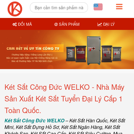
ĐỔI MÃ
SẢN PHẨM
ĐẠI LÝ
Két Sắt Công Đức WELKO - Nhà Máy
Sản Xuất Két Sắt Tuyển Đại Lý Cấp 1
Toàn Quốc.
Két Sắt Công Đức WELKO
–
Két Sắt Hàn Quốc
, Két Sắt
Mini,
Két Sắt Đựng Hồ Sơ
,
Két Sắt Ngân Hàng
,
Két Sắt
Khách Sạn
,
Két Sắt Cao Cấp
,
Két Sắt Siêu Cường
,
Mua