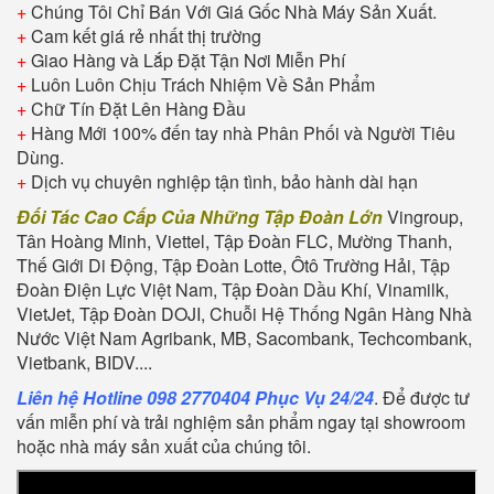
+
Chúng Tôi Chỉ Bán Với Giá Gốc Nhà Máy Sản Xuất.
+
Cam kết giá rẻ nhất thị trường
+
Giao Hàng và Lắp Đặt Tận Nơi Miễn Phí
+
Luôn Luôn Chịu Trách Nhiệm Về Sản Phẩm
+
Chữ Tín Đặt Lên Hàng Đầu
+
Hàng Mới 100% đến tay nhà Phân Phối và Người Tiêu
Dùng.
+
Dịch vụ chuyên nghiệp tận tình, bảo hành dài hạn
Đối Tác Cao Cấp Của Những Tập Đoàn Lớn
Vingroup,
Tân Hoàng Minh, Viettel, Tập Đoàn FLC, Mường Thanh,
Thế Giới Di Động, Tập Đoàn Lotte, Ôtô Trường Hải, Tập
Đoàn Điện Lực Việt Nam, Tập Đoàn Dầu Khí, Vinamilk,
VietJet, Tập Đoàn DOJI, Chuỗi Hệ Thống Ngân Hàng Nhà
Nước Việt Nam Agribank, MB, Sacombank, Techcombank,
Vietbank, BIDV....
Liên hệ Hotline 098 2770404 Phục Vụ 24/24
. Để được tư
vấn miễn phí và trải nghiệm sản phẩm ngay tại showroom
hoặc nhà máy sản xuất của chúng tôi.