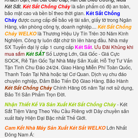
Két Sắt
.
Két Sắt Chống Cháy
là sản phẩm có độ an toàn,
bảo mật cao và bền bỉ theo thời gian.
Két Sắt Chống
Cháy
được cung cấp để bảo vệ tài sản, giấy tờ trong Ngân
Hàng, văn phòng công ty, doanh nghiệp....
Két Sắt Chống
Cháy WELKO
là Thương Hiệu Uy Tín Trên 30 Năm Kinh
Nghiệm. Công ty luôn đặt chữ tín lên hàng đầu. Nhà máy
SX Tuyển đại lý cấp 1 cung cấp
Két Sắt
.
Ưu Đãi Khủng khi
mua sắm
Két SẮT
Số Lượng Lớn, Giá Gốc - Giá Cực
SOCK, Rẻ Tận Gốc Tại Nhà Máy Sản Xuất. Hỗ Trợ Tư Vấn
Tận Tình Chu Đáo 24/24. Giao Hàng Miễn Phí Toàn Quốc,
Thanh Toán Tại Nhà hoặc tại Cơ Quan. Dịch vụ chu đáo
chuyên nghiệp, Đảm Bảo Tiến Độ Giao Hàng. Bảo Hành
Két Sắt Chống Cháy
Chính Hãng 05 năm Tại nơi sử dụng,
Bảo Trì Sản Phẩm Trọn Đời.
Nhận Thiết Kế Và Sản Xuất Két Sắt Chống Cháy
-
Két
Sắt Tiệm Vàng
Theo Yêu Cầu Riêng với Dây chuyền sản
xuất Italy Hiện Đại Bậc nhất Thế Giới.
Cam Kết Nhà Máy Sản Xuất Két Sắt WELKO
Lớn Nhất
Đông Nam Á: