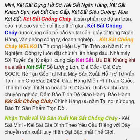
Mini,
Két Sắt Đựng Hồ Sơ
,
Két Sắt Ngân Hàng
,
Két Sắt
Khách Sạn
,
Két Sắt Cao Cấp
,
Két Sắt Siêu Cường
,
Mua
Két Sắt
.
Két Sắt Chống Cháy
là sản phẩm có độ an toàn,
bảo mật cao và bền bỉ theo thời gian.
Két Sắt Chống
Cháy
được cung cấp để bảo vệ tài sản, giấy tờ trong Ngân
Hàng, văn phòng công ty, doanh nghiệp....
Két Sắt Chống
Cháy WELKO
là Thương Hiệu Uy Tín Trên 30 Năm Kinh
Nghiệm. Công ty luôn đặt chữ tín lên hàng đầu. Nhà máy
SX Tuyển đại lý cấp 1 cung cấp
Két Sắt
.
Ưu Đãi Khủng khi
mua sắm
Két SẮT
Số Lượng Lớn, Giá Gốc - Giá Cực
SOCK, Rẻ Tận Gốc Tại Nhà Máy Sản Xuất. Hỗ Trợ Tư Vấn
Tận Tình Chu Đáo 24/24. Giao Hàng Miễn Phí Toàn Quốc,
Thanh Toán Tại Nhà hoặc tại Cơ Quan. Dịch vụ chu đáo
chuyên nghiệp, Đảm Bảo Tiến Độ Giao Hàng. Bảo Hành
Két Sắt Chống Cháy
Chính Hãng 05 năm Tại nơi sử dụng,
Bảo Trì Sản Phẩm Trọn Đời.
Nhận Thiết Kế Và Sản Xuất Két Sắt Chống Cháy
-
Két
Sắt Mini
-
Két Sắt Gia Đình
Theo Yêu Cầu Riêng với Dây
chuyền sản xuất Italy Hiện Đại Bậc nhất Thế Giới.