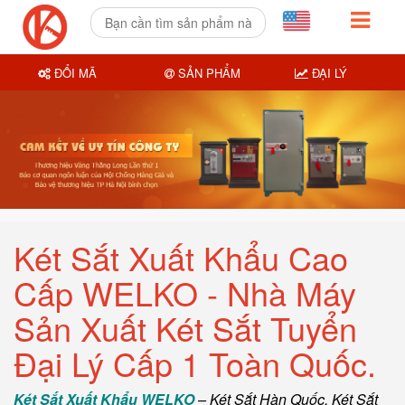
ĐỔI MÃ
SẢN PHẨM
ĐẠI LÝ
Két Sắt Xuất Khẩu Cao
Cấp WELKO - Nhà Máy
Sản Xuất Két Sắt Tuyển
Đại Lý Cấp 1 Toàn Quốc.
Két Sắt Xuất Khẩu WELKO
–
Két Sắt Hàn Quốc
, Két Sắt