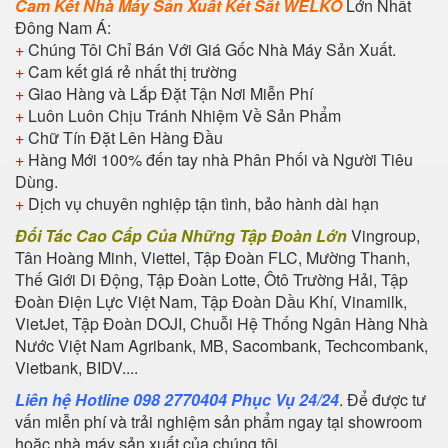
Cam Kết Nhà Máy Sản Xuất Két Sắt WELKO
Lớn Nhất
Đông Nam Á:
+
Chúng Tôi Chỉ Bán Với Giá Gốc Nhà Máy Sản Xuất.
+
Cam kết giá rẻ nhất thị trường
+
Giao Hàng và Lắp Đặt Tận Nơi Miễn Phí
+
Luôn Luôn Chịu Tránh Nhiệm Về Sản Phẩm
+
Chữ Tín Đặt Lên Hàng Đầu
+
Hàng Mới 100% đến tay nhà Phân Phối và Người Tiêu
Dùng.
+
Dịch vụ chuyên nghiệp tận tình, bảo hành dài hạn
Đối Tác Cao Cấp Của Những Tập Đoàn Lớn
Vingroup,
Tân Hoàng Minh, Viettel, Tập Đoàn FLC, Mường Thanh,
Thế Giới Di Động, Tập Đoàn Lotte, Ôtô Trường Hải, Tập
Đoàn Điện Lực Việt Nam, Tập Đoàn Dầu Khí, Vinamilk,
VietJet, Tập Đoàn DOJI, Chuỗi Hệ Thống Ngân Hàng Nhà
Nước Việt Nam Agribank, MB, Sacombank, Techcombank,
Vietbank, BIDV....
Liên hệ Hotline 098 2770404 Phục Vụ 24/24
. Để được tư
vấn miễn phí và trải nghiệm sản phẩm ngay tại showroom
hoặc nhà máy sản xuất của chúng tôi.