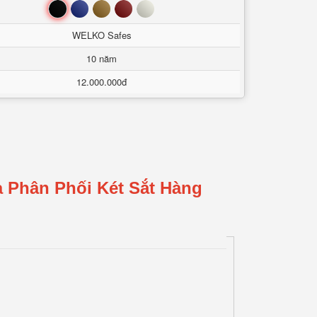
Đen
Xanh
Nâu
Đỏ
Trắng
WELKO Safes
10 năm
12.000.000đ
 Phân Phối Két Sắt Hàng