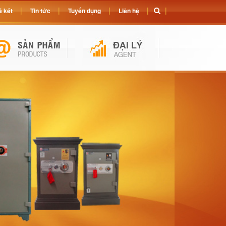
 két
Tin tức
Tuyển dụng
Liên hệ