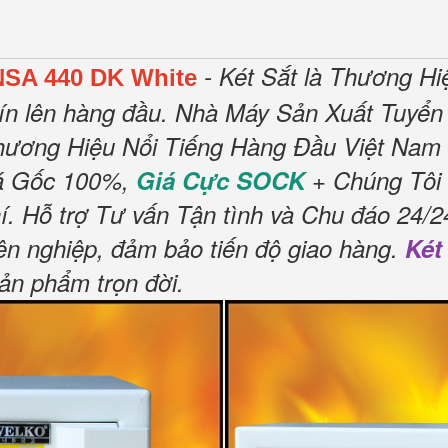
- Két Sắt là Thương H
NSA 440 DK White
ín lên hàng đầu.
Nhà Máy Sản Xuất Tuyển 
hương Hiệu Nổi Tiếng Hàng Đầu Việt Nam 
á Gốc 100%,
Giá Cực SOCK
+ Chúng Tôi 
í
.
Hỗ trợ Tư vấn Tận tình và Chu đáo 24/2
ên nghiệp, đảm bảo tiến độ giao hàng.
Két
sản phẩm trọn đời
.