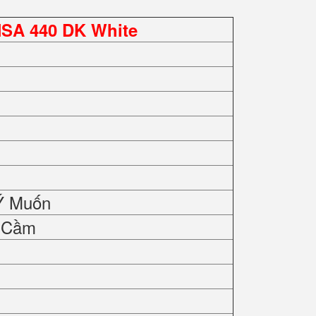
NSA 440 DK White
Ý Muốn
y Cầm