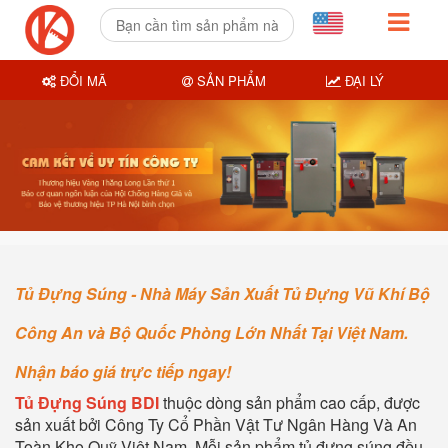
ĐỔI MÃ
SẢN PHẨM
ĐẠI LÝ
Tủ Đựng Súng - Nhà Máy Sản Xuất Tủ Đựng Vũ Khí Bộ
Công An và Bộ Quốc Phòng Lớn Nhất Tại Việt Nam.
Nhận báo giá trực tiếp ngay!
Tủ Đựng Súng BDI
thuộc dòng sản phẩm cao cấp, được
sản xuất bởi Công Ty Cổ Phần Vật Tư Ngân Hàng Và An
Toàn Kho Quỹ Việt Nam. Mỗi sản phẩm tủ đựng súng đều