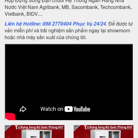
Hộp Đựng Súng Đạn chuỗi Hệ Thống Ngân Hàng Nhà
Nước Việt Nam Agribank, MB, Sacombank, Techcombank,
Vietbank, BIDV....
Liên hệ Hotline: 098 2770404 Phục Vụ 24/24
. Để được tư
vấn miễn phí và trải nghiệm sản phẩm ngay tại showroom
hoặc nhà máy sản xuất của chúng tôi.