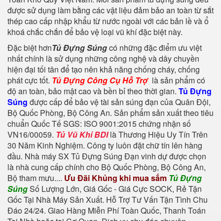
được sử dụng làm bằng các vật liệu đảm bảo an toàn từ sắt
thép cao cấp nhập khẩu từ nước ngoài với các bản lề và ổ
khoá chắc chắn để bảo vệ loại vũ khí đặc biệt này.
Đặc biệt hơn
Tủ Đựng Súng
có những đặc điểm ưu việt
nhất chính là sử dụng những công nghệ và dây chuyền
hiện đại tối tân để tạo nên khả năng chống cháy, chống
phát cực tốt.
Tủ Đựng Công Cụ Hỗ Trợ
là sản phẩm có
độ an toàn, bảo mật cao và bền bỉ theo thời gian.
Tủ Đựng
Súng
được cấp để bảo vệ tài sản súng đạn của Quân Đội,
Bộ Quốc Phòng, Bộ Công An. Sản phẩm sản xuất theo tiêu
chuẩn Quốc Tế SGS: ISO 9001:2015 chứng nhận số
VN16/00059.
Tủ Vũ Khí BDI
là Thương Hiệu Uy Tín Trên
30 Năm Kinh Nghiệm. Công ty luôn đặt chữ tín lên hàng
đầu. Nhà máy SX Tủ Đựng Súng Đạn vinh dự được chọn
là nhà cung cấp chính cho Bộ Quốc Phòng, Bộ Công An,
Bộ tham mưu....
Ưu Đãi Khủng khi mua sắm
Tủ Đựng
Súng
Số Lượng Lớn, Giá Gốc - Giá Cực SOCK, Rẻ Tận
Gốc Tại Nhà Máy Sản Xuất. Hỗ Trợ Tư Vấn Tận Tình Chu
Đáo 24/24. Giao Hàng Miễn Phí Toàn Quốc, Thanh Toán