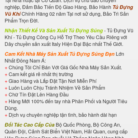
Tại Nhà hoặc tại Cơ Quan. Dịch vụ chu đáo chuyên
nghiệp, Đảm Bảo Tiến Độ Giao Hàng. Bảo Hành
Tủ Đựng
Vũ Khí
Chính Hãng 02 năm Tại nơi sử dụng, Bảo Trì Sản
Phẩm Trọn Đời.
Nhận Thiết Kế Và Sản Xuất Tủ Đựng Súng
- Tủ Đựng Vũ
Khí - Tủ Đựng Công Cụ Hỗ Trợ Theo Yêu Cầu Riêng với
Dây chuyền sản xuất Italy Hiện Đại Bậc nhất Thế Giới.
Cam Kết Nhà Máy Sản Xuất Tủ Đựng Súng Đạn
Lớn
Nhất Đông Nam Á:
+
Chúng Tôi Chỉ Bán Với Giá Gốc Nhà Máy Sản Xuất.
+
Cam kết giá rẻ nhất thị trường
+
Giao Hàng và Lắp Đặt Tận Nơi Miễn Phí
+
Luôn Luôn Chịu Tránh Nhiệm Về Sản Phẩm
+
Chữ Tín Đặt Lên Hàng Đầu
+
Hàng Mới 100% đến tay nhà Phân Phối và Người Tiêu
Dùng.
+
Dịch vụ chuyên nghiệp tận tình, bảo hành dài hạn
Đối Tác Cao Cấp Của
Bộ Quốc Phòng, Bộ Công An,
Quân Đội, Cảnh Sát Biển Việt Nam, Hải Quan, cung cấp