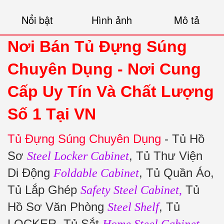
Nổi bật
Hình ảnh
Mô tả
Nơi Bán Tủ Đựng Súng
Chuyên Dụng -
Nơi Cung
Cấp Uy Tín Và Chất Lượng
Số 1 Tại VN
Tủ Đựng Súng Chuyên Dụng
- Tủ Hồ
Sơ
, Tủ Thư Viện
Steel Locker Cabinet
Di Động
, Tủ Quần Áo,
Foldable Cabinet
Tủ Lắp Ghép
Tủ
Safety Steel Cabinet
,
Hồ Sơ Văn Phòng
, Tủ
Steel Shelf
LOCKER, Tủ Sắt
,