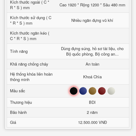
Kích thước ngoài ( C *
Cao 1920 * Rộng 1200 * Sâu 480 mm
R * S ) mm
Kích thước sử dụng ( C
Nhiều ngăn đựng vũ khí
* R * S ) mm
Kích thước ngăn kéo (
C * R * S ) mm
Dùng đựng súng, hồ sơ tài liệu, cho
Tính năng
Bộ quốc phòng, Bộ công an...
Khả năng chống cháy
An toàn
Hệ thống khóa liên hoàn
Khoá Chìa
thông minh
Đen
Xanh
Nâu
Đỏ
Trắng
Mầu sắc
Thương hiệu
BDI
Bảo hành
2 năm
Giá
12.500.000 VNĐ