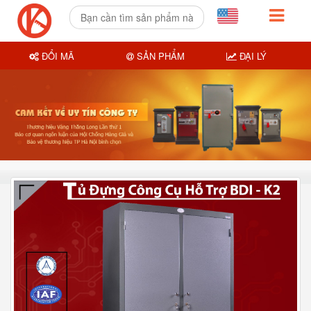
ĐỔI MÃ
SẢN PHẨM
ĐẠI LÝ