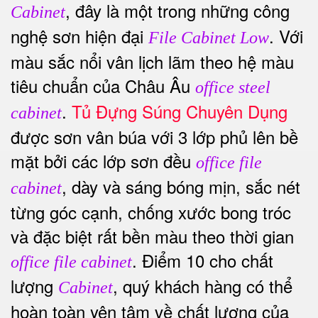
, đây là một trong những công
Cabinet
nghệ sơn hiện đại
. Với
File Cabinet Low
màu sắc nổi vân lịch lãm theo hệ màu
tiêu chuẩn của Châu Âu
office steel
.
Tủ Đựng Súng Chuyên Dụng
cabinet
được s
ơn vân búa với 3 lớp phủ lên bề
mặt bởi các lớp sơn đều
office file
, dày và sáng bóng mịn, sắc nét
cabinet
từng góc cạnh, chống xước bong tróc
và đặc biệt rất bền màu theo thời gian
. Điểm 10 cho chất
office file cabinet
lượng
, quý khách hàng có thể
Cabinet
hoàn toàn yên tâm về chất lượng của