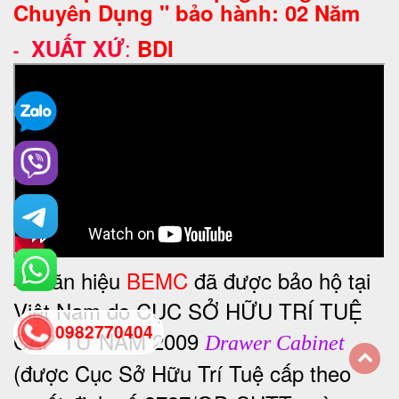
Chuyên Dụng " bảo hành: 02 Năm
:
XUẤT XỨ
BDI
-
Nhãn hiệu
BEMC
đã được bảo hộ tại
-
Việt Nam do CỤC SỞ HỮU TRÍ TUỆ
0982770404
CẤP TỪ NĂM 2009
Drawer Cabinet
(được Cục Sở Hữu Trí Tuệ cấp theo
back