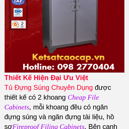
Thiết Kế Hiện Đại Ưu Việt
Tủ Đựng Súng Chuyên Dụng
được
thiết kế có 2 khoang
Cheap File
, mỗi khoang đều có ngăn
Cabinets
đựng súng và ngăn đựng tài liệu, hồ
sơ
. Bên cạnh
Fireproof Filing Cabinets