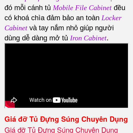
đó mỗi cánh tủ
đều
Mobile File Cabinet
có khoá chìa đảm bảo an toàn
Locker
và tay nắm nhỏ giúp người
Cabinet
dùng dễ dàng mở tủ
.
Iron Cabinet
Giá đỡ Tủ Đựng Súng Chuyên Dụng
Giá đỡ
Tủ Đựng Súng Chuyên Dụng