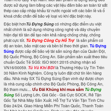
được sử dụng làm bằng các vật liệu đảm bảo an toàn từ sắt
thép cao cấp nhập khẩu từ nước ngoài với các bản lề và ổ
khoá chắc chắn để bảo vệ loại vũ khí đặc biệt này.
Đặc biệt hơn
Tủ Đựng Súng
có những đặc điểm ưu việt
nhất chính là sử dụng những công nghệ và dây chuyền
hiện đại tối tân để tạo nên khả năng chống cháy, chống
phát cực tốt.
Tủ Đựng Công Cụ Hỗ Trợ
là sản phẩm có
độ an toàn, bảo mật cao và bền bỉ theo thời gian.
Tủ Đựng
Súng
được cấp để bảo vệ tài sản súng đạn của Quân Đội,
Bộ Quốc Phòng, Bộ Công An. Sản phẩm sản xuất theo tiêu
chuẩn Quốc Tế SGS: ISO 9001:2015 chứng nhận số
VN16/00059.
Tủ Vũ Khí BDI
là Thương Hiệu Uy Tín Trên
30 Năm Kinh Nghiệm. Công ty luôn đặt chữ tín lên hàng
đầu. Nhà máy SX Tủ Đựng Súng Đạn vinh dự được chọn
là nhà cung cấp chính cho Bộ Quốc Phòng, Bộ Công An,
Bộ tham mưu....
Ưu Đãi Khủng khi mua sắm
Tủ Đựng
Súng
Số Lượng Lớn, Giá Gốc - Giá Cực SOCK, Rẻ Tận
Gốc Tại Nhà Máy Sản Xuất. Hỗ Trợ Tư Vấn Tận Tình Chu
Đáo 24/24. Giao Hàng Miễn Phí Toàn Quốc, Thanh Toán