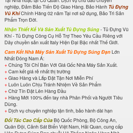
Tại Nhà hoặc tại Cơ Quan. Dịch vụ chu đáo chuyên
nghiệp, Đảm Bảo Tiến Độ Giao Hàng. Bảo Hành
Tủ Đựng
Vũ Khí
Chính Hãng 02 năm Tại nơi sử dụng, Bảo Trì Sản
Phẩm Trọn Đời.
Nhận Thiết Kế Và Sản Xuất Tủ Đựng Súng
- Tủ Đựng Vũ
Khí - Tủ Đựng Công Cụ Hỗ Trợ Theo Yêu Cầu Riêng với
Dây chuyền sản xuất Italy Hiện Đại Bậc nhất Thế Giới.
Cam Kết Nhà Máy Sản Xuất Tủ Đựng Súng Đạn
Lớn
Nhất Đông Nam Á:
+
Chúng Tôi Chỉ Bán Với Giá Gốc Nhà Máy Sản Xuất.
+
Cam kết giá rẻ nhất thị trường
+
Giao Hàng và Lắp Đặt Tận Nơi Miễn Phí
+
Luôn Luôn Chịu Tránh Nhiệm Về Sản Phẩm
+
Chữ Tín Đặt Lên Hàng Đầu
+
Hàng Mới 100% đến tay nhà Phân Phối và Người Tiêu
Dùng.
+
Dịch vụ chuyên nghiệp tận tình, bảo hành dài hạn
Đối Tác Cao Cấp Của
Bộ Quốc Phòng, Bộ Công An,
Quân Đội, Cảnh Sát Biển Việt Nam, Hải Quan, cung cấp