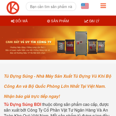
ĐỔI MÃ
SẢN PHẨM
ĐẠI LÝ
Tủ Đựng Súng - Nhà Máy Sản Xuất Tủ Đựng Vũ Khí Bộ
Công An và Bộ Quốc Phòng Lớn Nhất Tại Việt Nam.
Nhận báo giá trực tiếp ngay!
Tủ Đựng Súng BDI
thuộc dòng sản phẩm cao cấp, được
sản xuất bởi Công Ty Cổ Phần Vật Tư Ngân Hàng Và An
Toàn Kho Quỹ Việt Nam. Mỗi sản phẩm tủ đựng súng đều