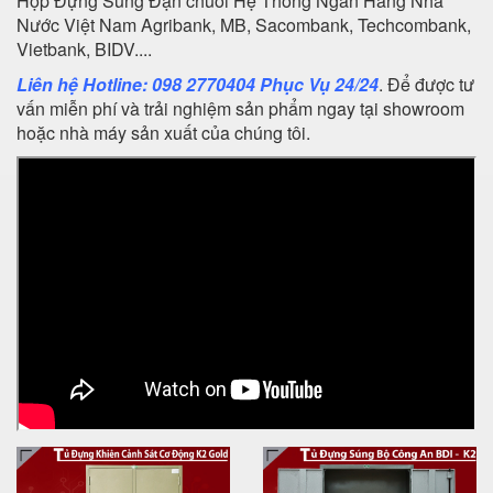
Hộp Đựng Súng Đạn chuỗi Hệ Thống Ngân Hàng Nhà
Nước Việt Nam Agribank, MB, Sacombank, Techcombank,
Vietbank, BIDV....
Liên hệ Hotline: 098 2770404 Phục Vụ 24/24
. Để được tư
vấn miễn phí và trải nghiệm sản phẩm ngay tại showroom
hoặc nhà máy sản xuất của chúng tôi.