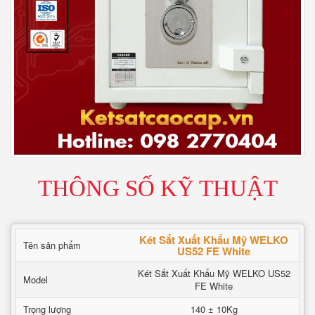
THÔNG SỐ KỸ THUẬT
Két Sắt Xuất Khẩu Mỹ WELKO
Tên sản phẩm
US52 FE White
Két Sắt Xuất Khẩu Mỹ WELKO US52
Model
FE White
Trọng lượng
140 ± 10Kg