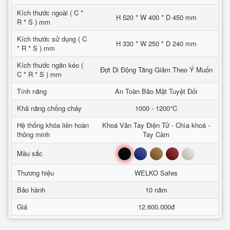
Kích thước ngoài ( C *
H 520 * W 400 * D 450 mm
R * S ) mm
Kích thước sử dụng ( C
H 330 * W 250 * D 240 mm
* R * S ) mm
Kích thước ngăn kéo (
Đợt Di Động Tăng Giảm Theo Ý Muốn
C * R * S ) mm
Tính năng
An Toàn Bảo Mật Tuyệt Đối
Khả năng chống cháy
1000 - 1200°C
Hệ thống khóa liên hoàn
Khoá Vân Tay Điện Tử - Chìa khoá -
thông minh
Tay Cầm
Đen
Xanh
Nâu
Đỏ
Trắng
Mầu sắc
Thương hiệu
WELKO Safes
Bảo hành
10 năm
Giá
12.600.000đ