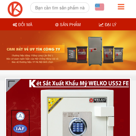
ĐỔI MÃ
SẢN PHẨM
ĐẠI LÝ