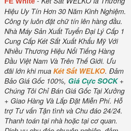
- Két Sắt WELKO là Thương
FE White
Hiệu Uy Tín Hơn 30 Năm Kinh Nghiệm.
Công ty luôn đặt chữ tín lên hàng đầu.
Nhà Máy Sản Xuất Tuyển Đại Lý Cấp 1
Cung Cấp Két Sắt Xuất Khẩu Mỹ Với
Nhiều Thương Hiệu Nổi Tiếng Hàng
Đầu Việt Nam Và Trên Thế Giới.
Ưu
đãi lớn khi mua
Két Sắt WELKO
.
Đảm
Bảo Giá Gốc 100%,
Giá Cực SOCK
+
Chúng Tôi Chỉ Bán Giá Gốc Tại Xưởng
+ Giao Hàng Và Lắp Đặt Miễn Phí
.
Hỗ
trợ Tư vấn Tận tình và Chu đáo 24/24.
Thanh toán tại nhà hoặc tại cơ quan.
Dịch vụ chu đáo chuyên nghiệp, đảm