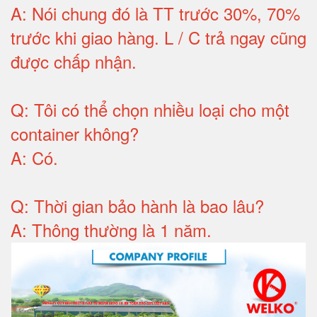
A:
Nói chung đó là TT trước 30%, 70%
trước khi giao hàng.
L / C trả ngay cũng
được chấp nhận
.
Q:
Tôi có thể chọn nhiều loại cho một
container không
?
A:
Có
.
Q: T
hời gian bảo hành
là bao lâu?
A: Thông thường là 1 năm.