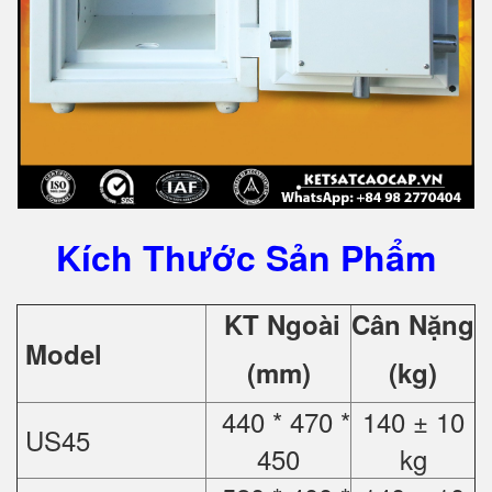
Kích Thước Sản Phẩm
KT Ngoài
Cân Nặng
Model
(mm)
(kg)
440 * 470 *
140 ± 10
US45
450
kg