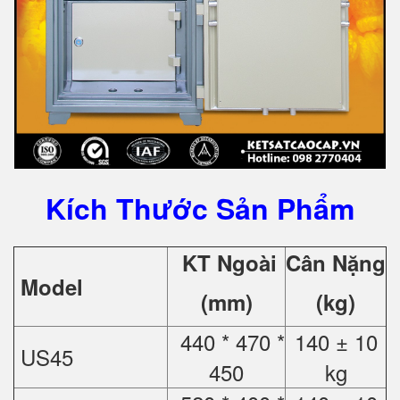
Kích Thước Sản Phẩm
KT Ngoài
Cân Nặng
Model
(mm)
(kg)
440 * 470 *
140 ± 10
US45
450
kg