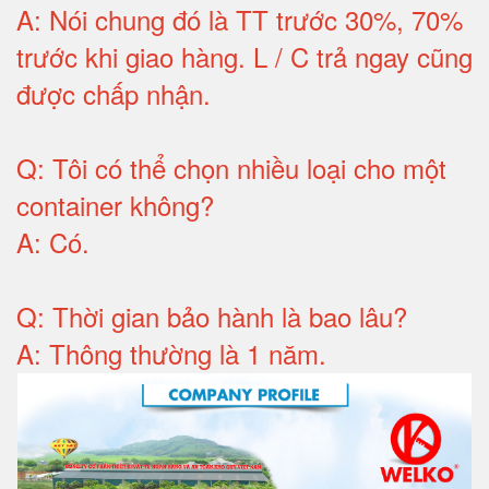
A:
Nói chung đó là TT trước 30%, 70%
trước khi giao hàng.
L / C trả ngay cũng
được chấp nhận
.
Q:
Tôi có thể chọn nhiều loại cho một
container không
?
A:
Có
.
Q: T
hời gian bảo hành
là bao lâu?
A: Thông thường là 1 năm.