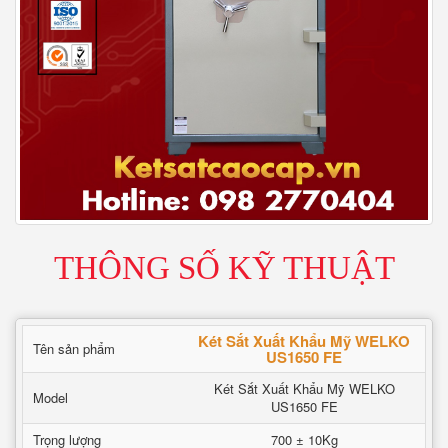
THÔNG SỐ KỸ THUẬT
Két Sắt Xuất Khẩu Mỹ WELKO
Tên sản phẩm
US1650 FE
Két Sắt Xuất Khẩu Mỹ WELKO
Model
US1650 FE
Trọng lượng
700 ± 10Kg