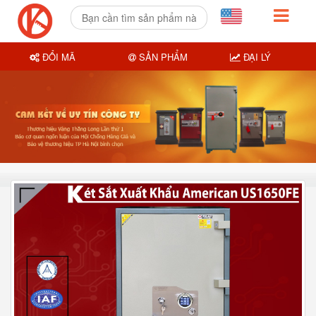
ĐỔI MÃ
SẢN PHẨM
ĐẠI LÝ