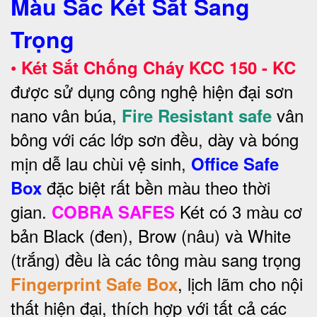
Màu Sắc Két Sắt Sang
Trọng
•
Két Sắt Chống Cháy KCC 150 - KC
được sử dụng công nghệ hiện đại sơn
nano vân búa,
vân
Fire Resistant safe
bông với các lớp sơn đều, dày và bóng
mịn dễ lau chùi vệ sinh,
Office Safe
đặc biệt rất bền màu theo thời
Box
gian.
Két có 3 màu cơ
COBRA SAFES
bản Black (đen), Brow (nâu) và White
(trắng) đều là các tông màu sang trọng
, lịch lãm cho nội
Fingerprint Safe Box
thất hiện đại, thích hợp với tất cả các