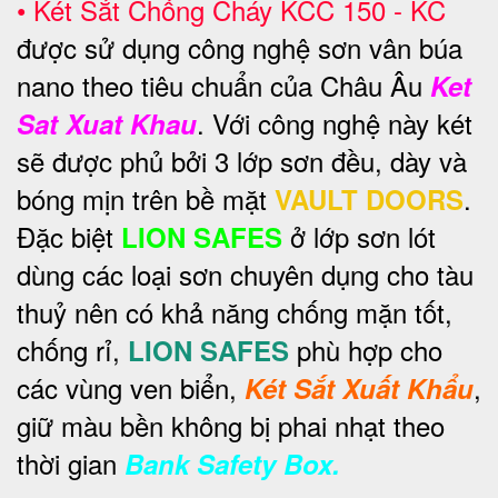
•
Két Sắt Chống Cháy
KCC 150 - KC
được sử dụng công nghệ sơn vân búa
nano theo tiêu chuẩn của Châu Âu
Ket
. Với công nghệ này két
Sat Xuat Khau
sẽ được phủ bởi 3 lớp sơn đều, dày và
bóng mịn trên bề mặt
.
VAULT DOORS
Đặc biệt
ở lớp sơn lót
LION SAFES
dùng các loại sơn chuyên dụng cho tàu
thuỷ nên có khả năng chống mặn tốt,
chống rỉ,
phù hợp cho
LION SAFES
các vùng ven biển,
,
Két Sắt Xuất Khẩu
giữ màu bền không bị phai nhạt theo
thời gian
Bank Safety Box.