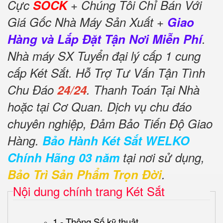
Cực
SOCK
+ Chúng Tôi Chỉ Bán Với
Giá Gốc Nhà Máy Sản Xuất +
Giao
Hàng và Lắp Đặt Tận Nơi Miễn Phí
.
Nhà máy SX Tuyển đại lý cấp 1 cung
cấp Két Sắt. Hỗ Trợ Tư Vấn Tận Tình
Chu Đáo
24/24
. Thanh Toán Tại Nhà
hoặc tại Cơ Quan. Dịch vụ chu đáo
chuyên nghiệp, Đảm Bảo Tiến Độ Giao
Hàng.
Bảo Hành Két Sắt WELKO
Chính Hãng 03 năm
tại nơi sử dụng,
Bảo Trì Sản Phẩm Trọn Đời
.
Nội dung chính trang Két Sắt
1 - Thông Số kỹ thuật