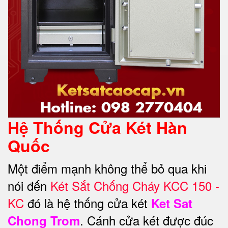
Hệ Thống Cửa Két Hàn
Quốc
Một điểm mạnh không thể bỏ qua khi
nói đến
Két Sắt Chống Cháy KCC 150 -
KC
đó là hệ thống cửa két
Ket Sat
. Cánh cửa két được đúc
Chong Trom