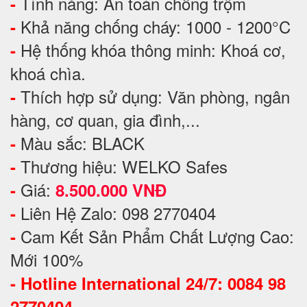
Tính năng: An toàn chống trộm
-
Khả năng chống cháy: 1000 - 1200°C
-
Hệ thống khóa thông minh: Khoá cơ,
-
khoá chìa.
Thích hợp sử dụng: Văn phòng, ngân
-
hàng, cơ quan, gia đình,...
Màu sắc: BLACK
-
Thương hiệu: WELKO Safes
-
Giá:
-
8.500.000 VNĐ
Liên Hệ Zalo: 098 2770404
-
Cam Kết Sản Phẩm Chất Lượng Cao:
-
Mới 100%
-
Hotline International 24/7: 0084 98
2770404