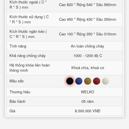
Kích thước ngoài ( C *
Cao 820 * Rộng 540 * Sâu 560mm
R * S ) mm
Kích thước sử dụng ( C
Cao 450 * Rộng 430 * Sâu 350mm
* R * S ) mm
Kích thước ngăn kéo (
Cao 100 * Rộng 350 * Sâu 310mm
C * R * S ) mm
Tính năng
An toàn chống cháy
Khả năng chống cháy
1000 - 1200 độ C
Hệ thống khóa liên hoàn
Khoá chìa, khoá cơ
thông minh
Đen
Xanh
Nâu
Đỏ
Trắng
Mầu sắc
Thương hiệu
WELKO
Bảo hành
05 năm
Giá
8.500.000 VNĐ