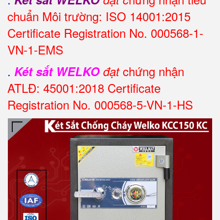
chuẩn Môi trường: ISO 14001:2015
Certificate Registration No. 000568-1-
VN-1-EMS
.
chứng nhận
Két sắt WELKO
đạt
ATLĐ: 45001:2018 Certificate
Registration No. 000568-5-VN-1-HS