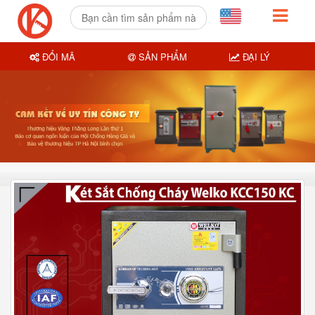
ĐỔI MÃ
SẢN PHẨM
ĐẠI LÝ