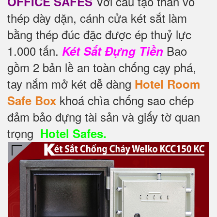
Với cấu tạo thân vỏ
OFFICE SAFES
thép dày dặn, cánh cửa két sắt làm
bằng thép đúc đặc được ép thuỷ lực
1.000 tấn.
Bao
Két Sắt Đựng Tiền
gồm 2 bản lề an toàn chống cạy phá,
tay nắm mở két dễ dàng
Hotel Room
khoá chìa chống sao chép
Safe Box
đảm bảo đựng tài sản và giấy tờ quan
trọng
Hotel Safes.