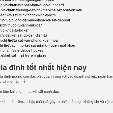
ap.vn/chi-tiet/ket-sat-han-quoc-gunngard
p.vn/chi-tiet/huong-dan-doi-mat-khau-ket-sat-dien-tu
i-tiet/ket-sat-mini-thong-minh-tphcm
n/tin-tuc/huong-dan-mo-khoa-ket-sat-cac-loai
/kich-thuoc-tu-lanh-minibar
et/o-khoa-tu-locker
chi-tiet/ket-sat-golden-dien-tu
n/chi-tiet/tu-sat-van-phong-xuan-hoa
chi-tiet/cach-mo-ket-sat-mini-khi-quen-mat-khau
an-pham/safe-deposit-boxes
tiet/ket-sat-mini-tre-em-gia-re
a đình tốt nhất hiện nay
 gia đình mà nó còn đặc biệt quan trọng với các doanh nghiệp, ngân hàng 
o cả một tập thể.
uan tâm khi chọn mua két sắt cánh đúc.
 két, mất trộm… chắc chắn sẽ gây ra nhiều tổn hại, không chỉ về vật 