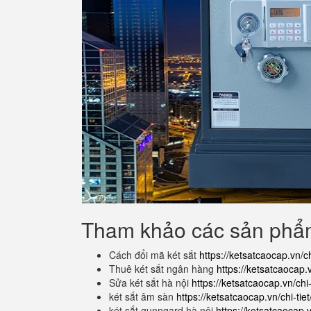
Tham khảo các sản ph
Cách đổi mã két sắt
https://ketsatcaocap.vn/c
Thuê két sắt ngân hàng
https://ketsatcaocap.
Sửa két sắt hà nội
https://ketsatcaocap.vn/chi-
két sắt âm sàn
https://ketsatcaocap.vn/chi-tie
két sắt gunngard hà nội
https://ketsatcaocap.