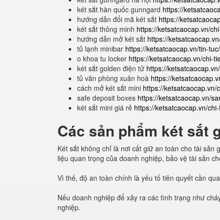
két sắt hàn quốc gunngard
https://ketsatcaoc
hướng dẫn đổi mã két sắt
https://ketsatcaoca
két sắt thông minh
https://ketsatcaocap.vn/ch
hướng dẫn mở két sắt
https://ketsatcaocap.v
tủ lạnh minibar
https://ketsatcaocap.vn/tin-tuc
o khoa tu locker
https://ketsatcaocap.vn/chi-ti
két sắt golden điện tử
https://ketsatcaocap.vn/
tủ văn phòng xuân hoà
https://ketsatcaocap.v
cách mở két sắt mini
https://ketsatcaocap.vn/
safe deposit boxes
https://ketsatcaocap.vn/s
két sắt mini giá rẻ
https://ketsatcaocap.vn/chi-
Các sản phẩm két sắt gi
Két sắt không chỉ là nơi cất giữ an toàn cho tài sản
liệu quan trọng của doanh nghiệp, bảo vệ tài sản ch
Vì thế, độ an toàn chính là yếu tố tiên quyết cần q
Nếu doanh nghiệp để xảy ra các tình trạng như cháy
nghiệp.