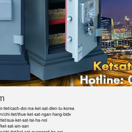
ẩm
hi-tiet/cach-doi-ma-ket-sat-dien-tu-korea
vn/chi-tiet/thue-ket-sat-ngan-hang-bidv
tiet/sua-ket-sat-tai-ha-noi
t/ket-sat-am-san
vn/chi-tiet/ket-sat-gunngard-ha-noi