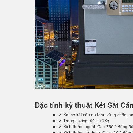
Đặc tính kỹ thuật
Két Sắt C
✔ Két có kết cấu an toàn vững chắc, an
✔ Trọng Lượng: 90 ± 10Kg
✔ Kích thước ngoài: Cao 750 * Rộng 5
✔ Kích thước sử dụng: Cao 430 * Rộn