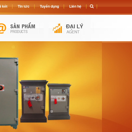
 két
Tin tức
Tuyển dụng
Liên hệ