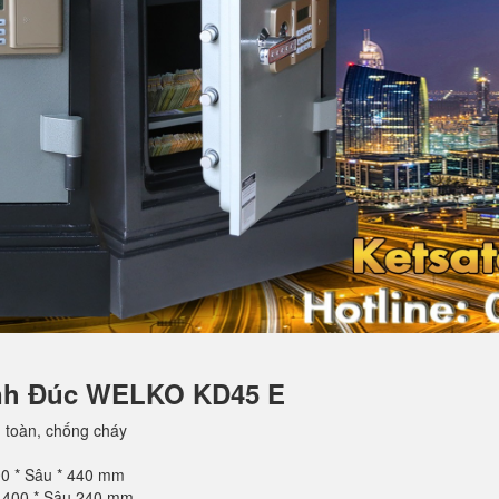
ánh Đúc WELKO KD45 E
 toàn, chống cháy
00 * Sâu * 440 mm
g 400 * Sâu 240 mm