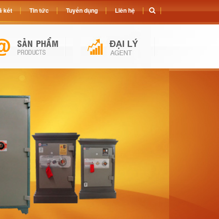
 két
Tin tức
Tuyển dụng
Liên hệ