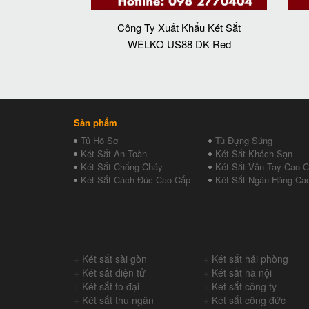
Công Ty Xuất Khẩu Két Sắt
WELKO US88 DK Red
Sản phẩm
Tủ Hồ Sơ
Tủ Đựng Súng
Két Sắt An Toàn
Két Sắt Khách Sạn
Két Sắt Chống Cháy
Két Sắt Vân Tay Cao 
Két Sắt Cách Đúc Cao Cấp
Két Sắt Ngân Hàng Ca
+
Két sắt sài gòn
+
Két sắt hải phòng
+
Két sắt điện tử
+
Két sắt hà nội
+
Két sắt to đại
+
Két sắt công ty
+
Két sắt thu ngân
+
Két sắt công đức