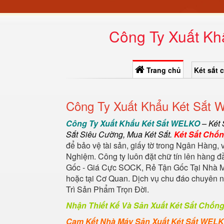
Công Ty Xuất Khẩ
Trang chủ
Két sắt 
Công Ty Xuất Khẩu Két Sắt 
Công Ty Xuất Khẩu Két Sắt WELKO
–
Két
Sắt Siêu Cường
,
Mua Két Sắt
.
Két Sắt Chố
để bảo vệ tài sản, giấy tờ trong Ngân Hàng, 
Nghiệm. Công ty luôn đặt chữ tín lên hàng 
Gốc - Giá Cực SOCK, Rẻ Tận Gốc Tại Nhà M
hoặc tại Cơ Quan. Dịch vụ chu đáo chuyên
Trì Sản Phẩm Trọn Đời.
Nhận Thiết Kế Và Sản Xuất Két Sắt Chốn
Cam Kết Nhà Máy Sản Xuất Két Sắt WEL