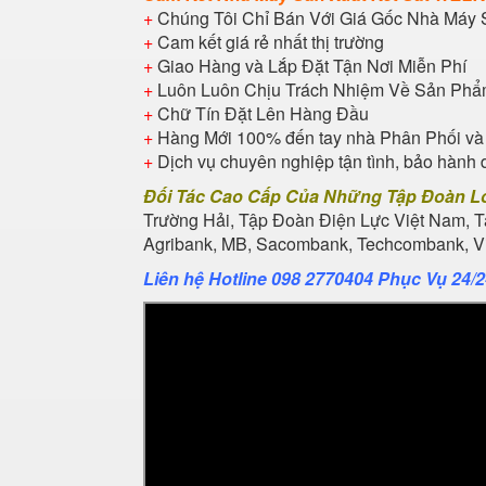
+
Chúng Tôi Chỉ Bán Với Giá Gốc Nhà Máy 
+
Cam kết giá rẻ nhất thị trường
+
Giao Hàng và Lắp Đặt Tận Nơi Miễn Phí
+
Luôn Luôn Chịu Trách Nhiệm Về Sản Ph
+
Chữ Tín Đặt Lên Hàng Đầu
+
Hàng Mới 100% đến tay nhà Phân Phối và
+
Dịch vụ chuyên nghiệp tận tình, bảo hành 
Đối Tác Cao Cấp Của Những Tập Đoàn L
Trường Hải, Tập Đoàn Điện Lực Việt Nam, 
Agribank, MB, Sacombank, Techcombank, Vie
Liên hệ Hotline 098 2770404 Phục Vụ 24/