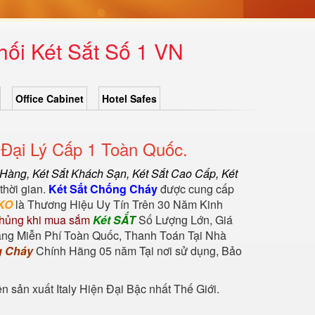
hối Két Sắt Số 1 VN
Office Cabinet
Hotel Safes
Đại Lý Cấp 1 Toàn Quốc.
 Hàng
,
Két Sắt Khách Sạn
,
Két Sắt Cao Cấp
,
Két
thời gian.
Két Sắt Chống Cháy
được cung cấp
KO
là Thương Hiệu Uy Tín Trên 30 Năm Kinh
hủng khi mua sắm
Két SẮT
Số Lượng Lớn, Giá
àng Miễn Phí Toàn Quốc, Thanh Toán Tại Nhà
g Cháy
Chính Hãng 05 năm Tại nơi sử dụng, Bảo
sản xuất Italy Hiện Đại Bậc nhất Thế Giới.