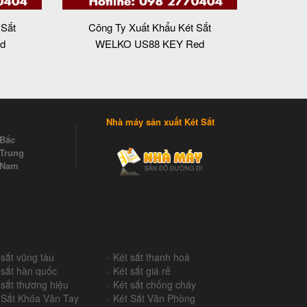
 Sắt
Công Ty Xuất Khẩu Két Sắt
d
WELKO US88 KEY Red
Nhà máy sản xuất Két Sắt
 Bắc
Trung
 Nam
 sắt vũng tàu
+
Két sắt thanh hoá
 sắt hàn quốc
+
Két sắt giá rẻ
 sắt thương hiệu
+
Két sắt chống cháy
 Sắt Khóa Vân Tay
+
Két Sắt Văn Phòng