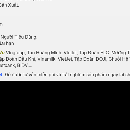
Sản Xuất.
ẩm
 Người Tiêu Dùng.
dài hạn
ớn
Vingroup, Tân Hoàng Minh, Viettel, Tập Đoàn FLC, Mường Th
Tập Đoàn Dầu Khí, Vinamilk, VietJet, Tập Đoàn DOJI, Chuỗi 
tbank, BIDV....
24
. Để được tư vấn miễn phí và trải nghiệm sản phẩm ngay tại 