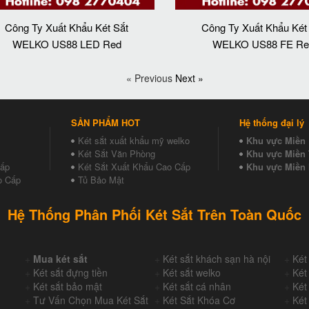
Công Ty Xuất Khẩu Két Sắt
Công Ty Xuất Khẩu Két
WELKO US88 LED Red
WELKO US88 FE Re
« Previous
Next »
SẢN PHẨM HOT
Hệ thống đại lý
Két sắt xuất khẩu mỹ welko
Khu vực Miền
Két Sắt Văn Phòng
Khu vực Miền 
Cấp
Két Sắt Xuất Khẩu Cao Cấp
Khu vực Miền
o Cấp
Tủ Bảo Mật
Hệ Thống Phân Phối Két Sắt Trên Toàn Quốc
+
Mua két sắt
+
Két sắt khách sạn hà nội
+
Két
+
Két sắt đựng tiền
+
Két sắt welko
+
Két
+
Két sắt bảo mật
+
Két sắt cá nhân
+
Két
+
Tư Vấn Chọn Mua Két Sắt
+
Két Sắt Khóa Cơ
+
Két