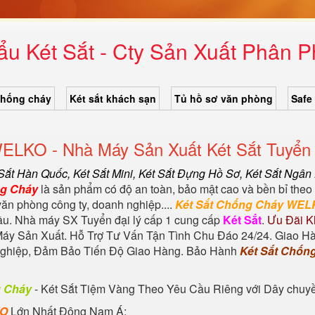
u Két Sắt - Cty Sản Xuất Phân P
chống cháy
Két sắt khách sạn
Tủ hồ sơ văn phòng
Safe
WELKO - Nhà Máy Sản Xuất Két Sắt Tuyển 
 Sắt Hàn Quốc
, Két Sắt Mini,
Két Sắt Đựng Hồ Sơ
,
Két Sắt Ngân
ng Cháy
là sản phẩm có độ an toàn, bảo mật cao và bền bỉ theo 
văn phòng công ty, doanh nghiệp....
Két Sắt Chống Cháy WEL
đầu. Nhà máy SX Tuyển đại lý cấp 1 cung cấp
Két Sắt
.
Ưu Đãi K
áy Sản Xuất. Hỗ Trợ Tư Vấn Tận Tình Chu Đáo 24/24. Giao H
 nghiệp, Đảm Bảo Tiến Độ Giao Hàng. Bảo Hành
Két Sắt Chốn
g Cháy
-
Két Sắt Tiệm Vàng
Theo Yêu Cầu Riêng với Dây chuyền 
KO
Lớn Nhất Đông Nam Á: