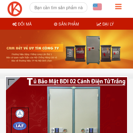
ĐỔI MÃ
SẢN PHẨM
ĐẠI LÝ