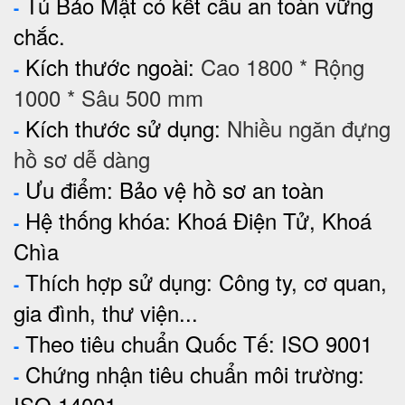
Tủ Bảo Mật có kết cấu an toàn vững
-
chắc.
Kích thước ngoài:
Cao 1800 * Rộng
-
1000 * Sâu 500 mm
Kích thước sử dụng:
Nhiều ngăn đựng
-
hồ sơ dễ dàng
Ưu điểm: Bảo vệ hồ sơ an toàn
-
Hệ thống khóa: Khoá Điện Tử, Khoá
-
Chìa
Thích hợp sử dụng: Công ty, cơ quan,
-
gia đình, thư viện...
Theo tiêu chuẩn Quốc Tế: ISO 9001
-
Chứng nhận tiêu chuẩn môi trường:
-
ISO 14001