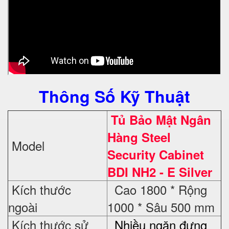
Thông Số Kỹ Thuật
Tủ Bảo Mật Ngân
Hàng Steel
Model
Security Cabinet
BDI NH2 - E Silver
Kích thước
Cao 1800 * Rộng
ngoài
1000 * Sâu 500 mm
Kích thước sử
Nhiều ngăn đựng