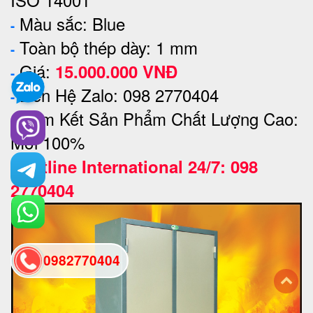
Màu sắc: Blue
-
Toàn bộ thép dày: 1 mm
-
Giá:
15.000.000 VNĐ
-
Liên Hệ Zalo: 098 2770404
-
Cam Kết Sản Phẩm Chất Lượng Cao:
-
Mới 100%
Hotline International 24/7: 098
-
2770404
0982770404
back