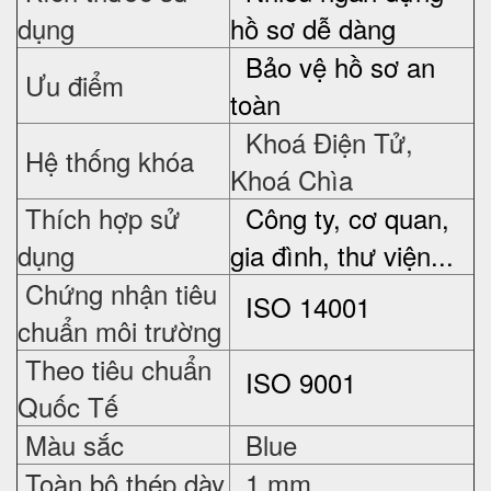
dụng
hồ sơ dễ dàng
Bảo vệ hồ sơ an
Ưu điểm
toàn
Khoá Điện Tử,
Hệ thống khóa
Khoá Chìa
Thích hợp sử
Công ty, cơ quan,
dụng
gia đình, thư viện...
Chứng nhận tiêu
ISO 14001
chuẩn môi trường
Theo tiêu chuẩn
ISO 9001
Quốc Tế
Màu sắc
Blue
Toàn bộ thép dày
1 mm