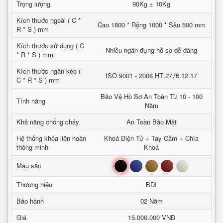
Trọng lượng
90Kg ± 10Kg
Kích thước ngoài ( C *
Cao 1800 * Rộng 1000 * Sâu 500 mm
R * S ) mm
Kích thước sử dụng ( C
Nhiều ngăn đựng hồ sơ dễ dàng
* R * S ) mm
Kích thước ngăn kéo (
ISO 9001 - 2008 HT 2776.12.17
C * R * S ) mm
Bảo Vệ Hồ Sơ An Toàn Từ 10 - 100
Tính năng
Năm
Khả năng chống cháy
An Toàn Bảo Mật
Hệ thống khóa liên hoàn
Khoá Điện Tử + Tay Cầm + Chìa
thông minh
Khoá
Đen
Xanh
Nâu
Đỏ
Trắng
Mầu sắc
Thương hiệu
BDI
Bảo hành
02 Năm
Giá
15.000.000 VNĐ