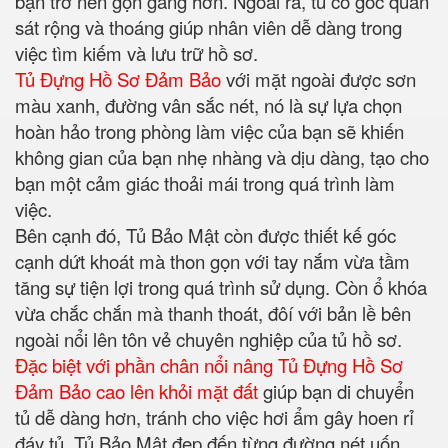
bạn trở nên gọn gàng hơn. Ngoài ra, tủ có góc quan
sát rộng và thoáng giúp nhân viên dễ dàng trong
việc tìm kiếm và lưu trữ hồ sơ.
Tủ Đựng Hồ Sơ Đảm Bảo
với mặt ngoài được sơn
màu xanh, đường vân sắc nét, nó là sự lựa chọn
hoàn hảo trong phòng làm việc của bạn sẽ khiến
không gian của bạn nhẹ nhàng và dịu dàng, tạo cho
bạn một cảm giác thoải mái trong quá trình làm
việc.
Bên cạnh đó, Tủ Bảo Mật còn được thiết kế góc
cạnh dứt khoát mà thon gọn với tay nắm vừa tầm
tăng sự tiện lợi trong quá trình sử dụng. Còn ổ khóa
vừa chắc chắn mà thanh thoát, đôí với bản lề bên
ngoài nổi lên tôn vẻ chuyên nghiệp của tủ hồ sơ.
Đặc biệt với phần chân nổi nâng Tủ Đựng Hồ Sơ
Đảm Bảo cao lên khỏi mặt đất
giúp bạn di chuyển
tủ dễ dàng hơn, tránh cho việc hơi ẩm gây hoen rỉ
đáy tủ. Tủ Bảo Mật đẹp đến từng đường nét uốn