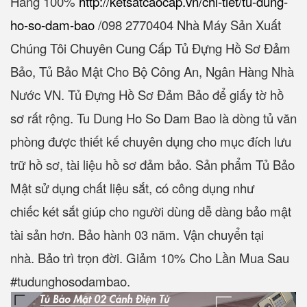
Hãng 100%‎
http://ketsatcaocap.vn/chi-tiet/tu-dung-
ho-so-dam-bao
/‎098 2770404 Nhà Máy Sản Xuất
Chúng Tôi Chuyên Cung Cấp Tủ Đựng Hồ Sơ Đảm
Bảo, Tủ Bảo Mật Cho Bộ Công An, Ngân Hàng Nhà
Nước VN. Tủ Đựng Hồ Sơ Đảm Bảo để giấy tờ hồ
sơ rất rộng. Tu Dung Ho So Dam Bao là dòng tủ văn
phòng được thiết kế chuyên dụng cho mục đích lưu
trữ hồ sơ, tài liệu hồ sơ đảm bảo. Sản phẩm Tủ Bảo
Mật sử dụng chất liệu sắt, có công dụng như
chiếc két sắt giúp cho người dùng dễ dàng bảo mật
tài sản hơn. Bảo hành 03 năm. Vận chuyển tại
nhà. Bảo trì trọn đời. Giảm 10% Cho Lần Mua Sau
#tudunghosodambao.