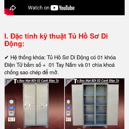
I. Đặc tính kỹ thuật
Tủ Hồ Sơ Di
Động:
✔ Hệ thống khóa: Tủ Hồ Sơ Di Động có 01 khóa
Điện Tử bấm số + 01 Tay Nắm và 01 chìa khoá
chống sao chép để mở.