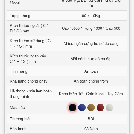
Tủ Bảo Mật BDI 02 Cánh Khoá Điện
Model
Tử
Trọng lượng
90 ± 10Kg
Kích thước ngoài ( C *
Cao 1.800 * Rộng 1000 * Sâu 500
R * S ) mm
Kích thước sử dụng ( C
Nhiều ngăn đựng hồ sơ dễ dàng
* R * S ) mm
Kích thước ngăn kéo (
Mỗi cánh cửa có ba đợt
C * R * S ) mm
Tính năng
An toàn
Khả năng chống cháy
An toàn chống trộm
Hệ thống khóa liên hoàn
Khoá Điện Tử - Chìa khoá - Tay Cầm
thông minh
Đen
Xanh
Nâu
Đỏ
Trắng
Mầu sắc
Thương hiệu
BDI
Bảo hành
03 Năm