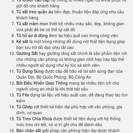
gửi đồ cho khách hàng
Tủ sắt treo quần áo
bền đẹp, thuận tiện đáp ứng nhu cầu
khách hàng
Tủ sắt mầm mon
thiết kế nhiều màu sắc, đẹp, không gian
vừa phải để bé có thể tự cất đồ
Tủ hồ sơ di động
đem lại hiệu quả cao trong công việc
Kệ sắt
là một trong những đồ dùng nội thất tiện dụng giúp
bạn lưu trữ đồ đạc chịu tải cao
Giường Sắt
hay giường tầng sắt chính là sản phẩm tiện ích
cho những căn phòng có không gian nhỏ hẹp hay tập thể
nhiều người sử dụng như ký túc xá sinh viên
Tủ Đựng Súng
được cấp để bảo vệ tài sản súng đạn của
Quân Đội, Bộ Quốc Phòng, Bộ Công An
Bốt Điều Khiển Giao Thông
mang lại nhiều tiện ích cho
ngành công an nhất là khi thời tiết xấu
Tủ File
đựng tài liệu với hiệu suất cao, dễ dàng thao tác tìm
kiếm
Tủ Ghép
với thiết kế hiện đại phù hợp với văn phòng, gia
đình, cơ quan
Tủ Treo Chìa Khoá
được thiết kế tiện dụng với hệ thống
móc treo chi tiết, có vị trí ghi chú để đánh dấu
Bàn chân sắt
giải pháp văn phòng hiện đại được khách