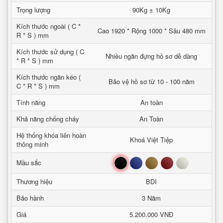
Trọng lượng
90Kg ± 10Kg
Kích thước ngoài ( C *
Cao 1920 * Rộng 1000 * Sâu 480 mm
R * S ) mm
Kích thước sử dụng ( C
Nhiều ngăn đựng hồ sơ dễ dàng
* R * S ) mm
Kích thước ngăn kéo (
Bảo vệ hồ sơ từ 10 - 100 năm
C * R * S ) mm
Tính năng
An toàn
Khả năng chống cháy
An Toàn
Hệ thống khóa liên hoàn
Khoá Việt Tiệp
thông minh
Đen
Xanh
Nâu
Đỏ
Trắng
Mầu sắc
Thương hiệu
BDI
Bảo hành
3 Năm
Giá
5.200.000 VNĐ