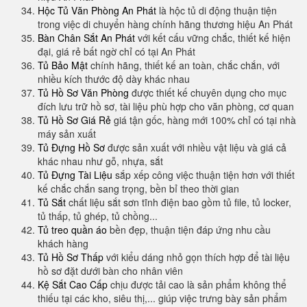
Hộc Tủ Văn Phòng An Phát
là hộc tủ di động thuận tiện
trong việc di chuyển hàng chính hãng thương hiệu An Phát
Bàn Chân Sắt An Phát
với kết cấu vững chắc, thiết kế hiện
đại, giá rẻ bất ngờ chỉ có tại An Phát
Tủ Bảo Mật
chính hãng, thiết kế an toàn, chắc chắn, với
nhiều kích thước độ dày khác nhau
Tủ Hồ Sơ Văn Phòng
được thiết kế chuyên dụng cho mục
đích lưu trữ hồ sơ, tài liệu phù hợp cho văn phòng, cơ quan
Tủ Hồ Sơ Giá Rẻ
giá tận gốc, hàng mới 100% chỉ có tại nhà
máy sản xuất
Tủ Đựng Hồ Sơ
được sản xuất với nhiều vật liệu và giá cả
khác nhau như gỗ, nhựa, sắt
Tủ Đựng Tài Liệu
sắp xếp công việc thuận tiện hơn với thiết
kế chắc chắn sang trọng, bền bỉ theo thời gian
Tủ Sắt
chất liệu sắt sơn tĩnh điện bao gồm tủ file, tủ locker,
tủ thấp, tủ ghép, tủ chồng...
Tủ treo quần áo
bền đẹp, thuận tiện đáp ứng nhu cầu
khách hàng
Tủ Hồ Sơ Thấp
với kiểu dáng nhỏ gọn thích hợp để tài liệu
hồ sơ đặt dưới bàn cho nhân viên
Kệ Sắt Cao Cấp
chịu được tải cao là sản phẩm không thể
thiếu tại các kho, siêu thị,... giúp việc trưng bày sản phẩm