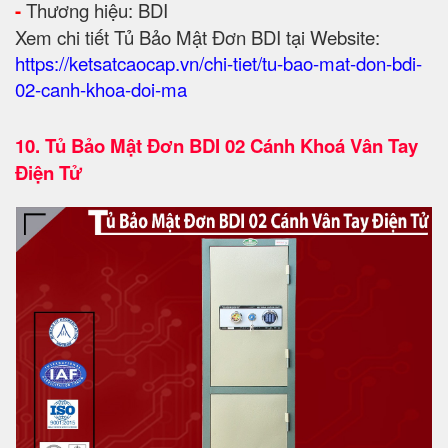
-
Thương hiệu: BDI
Xem chi tiết Tủ Bảo Mật Đơn BDI tại Website:
https://ketsatcaocap.vn/chi-tiet/tu-bao-mat-don-bdi-
02-canh-khoa-doi-ma
10.
Tủ Bảo Mật Đơn BDI 02 Cánh Khoá Vân Tay
Điện Tử