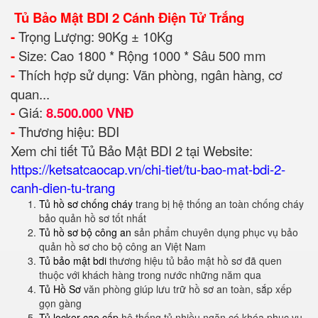
Tủ Bảo Mật BDI 2 Cánh Điện Tử Trắng
-
Trọng Lượng: 90Kg ± 10Kg
-
Size: Cao 1800 * Rộng 1000 * Sâu 500 mm
-
Thích hợp sử dụng: Văn phòng, ngân hàng, cơ
quan...
-
Giá:
8.500.000 VNĐ
-
Thương hiệu: BDI
Xem chi tiết Tủ Bảo Mật BDI 2 tại Website:
https://ketsatcaocap.vn/chi-tiet/tu-bao-mat-bdi-2-
canh-dien-tu-trang
Tủ hồ sơ chống cháy
trang bị hệ thống an toàn chống cháy
bảo quản hồ sơ tốt nhất
Tủ hồ sơ bộ công an
sản phẩm chuyên dụng phục vụ bảo
quản hồ sơ cho bộ công an Việt Nam
Tủ bảo mật bdi
thương hiệu tủ bảo mật hồ sơ đã quen
thuộc với khách hàng trong nước những năm qua
Tủ Hồ Sơ
văn phòng giúp lưu trữ hồ sơ an toàn, sắp xếp
gọn gàng
Tủ locker cao cấp
hệ thống tủ nhiều ngăn có khóa phục vụ