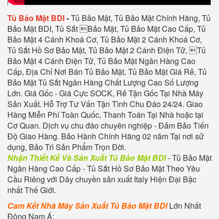
Tủ Bảo Mật BDI
-
Tủ Bảo Mật, Tủ Bảo Mật Chính Hãng, Tủ
Bảo Mật BDI, Tủ Sắt Bảo Mật, Tủ Bảo Mật Cao Cấp, Tủ
Bảo Mật 4 Cánh Khoá Cơ, Tủ Bảo Mật 2 Cánh Khoá Cơ,
Tủ Sắt Hồ Sơ Bảo Mật, Tủ Bảo Mật 2 Cánh Điện Tử, Tủ
Bảo Mật 4 Cánh Điện Tử, Tủ Bảo Mật Ngân Hàng Cao
Cấp, Địa Chỉ Nơi Bán Tủ Bảo Mật, Tủ Bảo Mật Giá Rẻ, Tủ
Bảo Mật Tủ Sắt Ngân Hàng Chất Lượng Cao Số Lượng
Lớn. Giá Gốc - Giá Cực SOCK, Rẻ Tận Gốc Tại Nhà Máy
Sản Xuất. Hỗ Trợ Tư Vấn Tận Tình Chu Đáo 24/24. Giao
Hàng Miễn Phí Toàn Quốc, Thanh Toán Tại Nhà hoặc tại
Cơ Quan. Dịch vụ chu đáo chuyên nghiệp - Đảm Bảo Tiến
Độ Giao Hàng. Bảo Hành Chính Hãng 02 năm Tại nơi sử
dụng, Bảo Trì Sản Phẩm Trọn Đời.
Nhận Thiết Kế Và Sản Xuất Tủ Bảo Mật BDI
- Tủ Bảo Mật
Ngân Hàng Cao Cấp - Tủ Sắt Hồ Sơ Bảo Mật Theo Yêu
Cầu Riêng với Dây chuyền sản xuất Italy Hiện Đại Bậc
nhất Thế Giới.
Cam Kết Nhà Máy Sản Xuất Tủ Bảo Mật BDI
Lớn Nhất
Đông Nam Á: