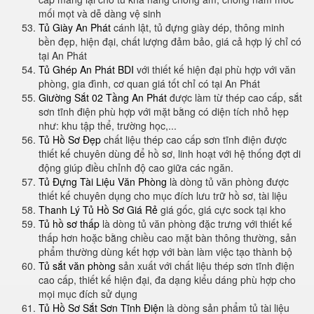
mối mọt và dễ dàng vệ sinh
Tủ Giày An Phát
cánh lật, tủ đựng giày dép, thông minh
bền đẹp, hiện đại, chất lượng đảm bảo, giá cả hợp lý chỉ có
tại An Phát
Tủ Ghép An Phát BDI
với thiết kế hiện đại phù hợp với văn
phòng, gia đình, cơ quan giá tốt chỉ có tại An Phát
Giường Sắt 02 Tầng An Phát
được làm từ thép cao cấp, sắt
sơn tĩnh điện phù hợp với mặt bằng có diện tích nhỏ hẹp
như: khu tập thể, trường học,...
Tủ Hồ Sơ Đẹp
chất liệu thép cao cấp sơn tĩnh điện được
thiết kế chuyên dùng để hồ sơ, linh hoạt với hệ thống đợt di
động giúp điều chỉnh độ cao giữa các ngăn.
Tủ Đựng Tài Liệu Văn Phòng
là dòng tủ văn phòng được
thiết kế chuyên dụng cho mục đích lưu trữ hồ sơ, tài liệu
Thanh Lý Tủ Hồ Sơ Giá Rẻ
giá gốc, giá cực sock tại kho
Tủ hồ sơ thấp
là dòng tủ văn phòng đặc trưng với thiết kế
thấp hơn hoặc bằng chiều cao mặt bàn thông thường, sản
phẩm thường dùng kết hợp với bàn làm việc tạo thành bộ
Tủ sắt văn phòng
sản xuất với chất liệu thép sơn tĩnh điện
cao cấp, thiết kế hiện đại, đa dạng kiểu dáng phù hợp cho
mọi mục đích sử dụng
Tủ Hồ Sơ Sắt Sơn Tĩnh Điện
là dòng sản phẩm tủ tài liệu