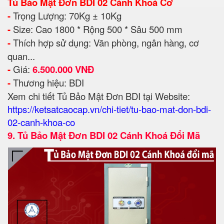
Tủ Bảo Mật Đơn BDI 02 Cánh Khoá Cơ
-
Trọng Lượng: 70Kg ± 10Kg
-
Size: Cao 1800 * Rộng 500 * Sâu 500 mm
-
Thích hợp sử dụng: Văn phòng, ngân hàng, cơ
quan...
-
Giá:
6.500.000 VNĐ
-
Thương hiệu: BDI
Xem chi tiết Tủ Bảo Mật Đơn BDI tại Website:
https://ketsatcaocap.vn/chi-tiet/tu-bao-mat-don-bdi-
02-canh-khoa-co
9.
Tủ Bảo Mật Đơn BDI 02 Cánh Khoá Đổi Mã