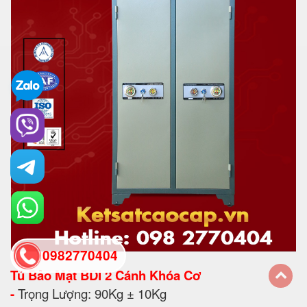
0982770404
Tủ Bảo Mật BDI 2 Cánh Khóa Cơ
-
Trọng Lượng: 90Kg ± 10Kg
back