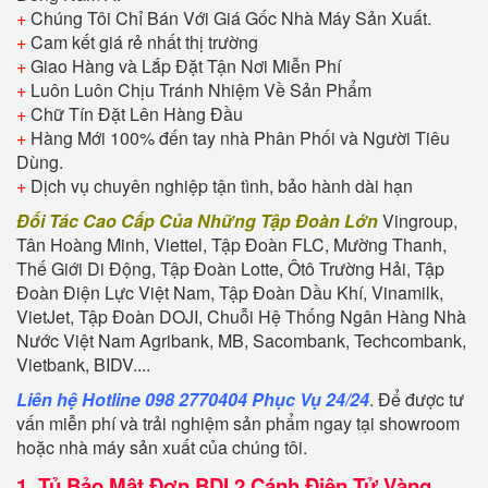
+
Chúng Tôi Chỉ Bán Với Giá Gốc Nhà Máy Sản Xuất.
+
Cam kết giá rẻ nhất thị trường
+
Giao Hàng và Lắp Đặt Tận Nơi Miễn Phí
+
Luôn Luôn Chịu Tránh Nhiệm Về Sản Phẩm
+
Chữ Tín Đặt Lên Hàng Đầu
+
Hàng Mới 100% đến tay nhà Phân Phối và Người Tiêu
Dùng.
+
Dịch vụ chuyên nghiệp tận tình, bảo hành dài hạn
Đối Tác Cao Cấp Của Những Tập Đoàn Lớn
Vingroup,
Tân Hoàng Minh, Viettel, Tập Đoàn FLC, Mường Thanh,
Thế Giới Di Động, Tập Đoàn Lotte, Ôtô Trường Hải, Tập
Đoàn Điện Lực Việt Nam, Tập Đoàn Dầu Khí, Vinamilk,
VietJet, Tập Đoàn DOJI, Chuỗi Hệ Thống Ngân Hàng Nhà
Nước Việt Nam Agribank, MB, Sacombank, Techcombank,
Vietbank, BIDV....
Liên hệ Hotline 098 2770404 Phục Vụ 24/24
. Để được tư
vấn miễn phí và trải nghiệm sản phẩm ngay tại showroom
hoặc nhà máy sản xuất của chúng tôi.
1.
Tủ Bảo Mật Đơn BDI 2 Cánh Điện Tử Vàng