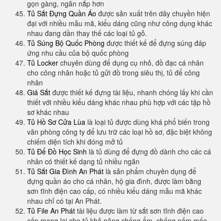
gọn gàng, ngăn nắp hơn
Tủ Sắt Đựng Quần Áo
được sản xuất trên dây chuyền hiện
đại với nhiều mẫu mã​, kiểu dáng cũng như công dụng khác
nhau đang dần thay thế các loại tủ gỗ.
Tủ Súng Bộ Quốc Phòng
được thiết kế để đựng súng đáp
ứng nhu cầu của bộ quốc phòng
Tủ Locker
chuyên dùng để dụng cụ nhỏ, đồ đạc cá nhân
cho công nhân hoặc tủ gửi đồ trong siêu thị, tủ để công
nhân
Giá Sắt
được thiết kế đựng tài liệu, nhanh chóng lấy khi cần
thiết với nhiều kiểu dáng khác nhau phù hợp với các tập hồ
sơ khác nhau
Tủ Hồ Sơ Cửa Lùa
là loại tủ được dùng khá phổ biến trong
văn phòng công ty để lưu trữ các loại hồ sơ, đặc biệt không
chiếm diện tích khi đóng mở tủ
Tủ Để Đồ Học Sinh
là tủ dùng để đựng đồ dành cho các cá
nhân có thiết kế dạng tủ nhiều ngăn
Tủ Sắt Gia Đình An Phát
là sản phẩm chuyên dụng để
đựng quần áo cho cá nhân, hộ gia đình, được làm bằng
sơn tĩnh điện cao cấp, có nhiều kiểu dáng mẫu mã khác
nhau chỉ có tại An Phát.
Tủ File An Phát
tài liệu được làm từ sắt sơn tĩnh điện cao
cấp mang lại cho tủ khả năng chống ẩm, chống nấm mốc