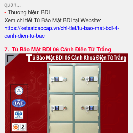
quan...
-
Thương hiệu: BDI
Xem chi tiết Tủ Bảo Mật BDI tại Website:
https://ketsatcaocap.vn/chi-tiet/tu-bao-mat-bdi-4-
canh-dien-tu-bac
7.
Tủ Bảo Mật BDI 06 Cánh Điện Tử Trắng