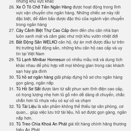
những khu vực khác
Xe Ô Tô Chở Tiền Ngân Hàng
được hoạt động trong lĩnh
vực vận chuyển cho ngân hàng. Những chiếc
xe
này rất
đặc biệt, để đảm bảo được đặc thù của ngành vận chuyển
trong ngân hàng
Cây Cảnh Biệt Thự Cao Cấp
đem đến cho căn nhà bạn
luôn xanh mát và cảm giác như một khu vườn nhiệt đới
Bất Động Sản WELKO
căn hộ, dự án mới được đầu tư trên
thị trường bất động sản, những khu căn hộ cao cấp và uy
tín tại Việt Nam
Tủ Lạnh Minibar Homesun
có nhiều mẫu mã và dung tích
khác nhau để phù hợp với mọi không gian trong các khách
sạn hay gia đình
Tủ hồ sơ ngân hàng
giải pháp đựng hồ sơ cho ngân hàng
gọn gàng, ngăn nắp
Tủ Hồ Sơ Sắt
được làm từ sắt phun sơn tĩnh điện cao cấp,
có trọng lượng nhẹ hơn tủ gỗ nên dễ dàng di chuyển, chắc
chắn hơn tủ nhựa nếu có sự cố va chạm
Tủ Tài Liệu
là sản phẩm không thể thiếu tại văn phòng, cơ
quan,.. giúp việc lưu trữ tài liệu, hồ sơ được gọn gàng, ngăn
nắp hơn.
Tủ Treo Chìa Khoá An Phát
giá tốt hàng chính hãng thương
hiệu An Phát