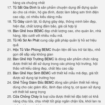
hàng ưa chuộng nhất
Tủ Sắt Gia Đình
là sản phẩm chuyện dụng để đựng quần
áo cho cá nhân, hộ gia đình, được làm bằng sơn tĩnh điện
cao cấp, có nhiều kiểu dáng mẫu
Tủ Giày
cánh lật, tủ đựng giày dép, thông minh bền đẹp,
hiện đại, chất lượng đảm bảo, giá cả hợp lý
Bàn Ghế Inox BEMC
đẹp chất lượng cao, cho quán ăn, nhà
hàng, tiệc cưới với nhiều mẫu mã.
Tủ Hồ Sơ An Phát
cung cấp giải pháp quản lý hồ sơ hiệu
quả
Hộc Tủ Văn Phòng BEMC
thuận tiện để lưu trữ tài liệu, nhỏ
gọn dễ sắp xếp không gian
Bàn Ghế Hội Trường BEMC
là dòng sản phẩm chức năng
được thiết kế để sử dụng trong các phòng hội trường, hội
thảo với kiểu dáng đẹp, chất liệu cao cấp
Bàn Ghế Học Sinh BEMC
với thiết kế mẫu mã đẹp, giá tốt
được sử dụng tại trường học
Ghế Tổng Giám Đốc BEMC
dòng sản phẩm thiết kế riêng
dùng cho các giám đốc, lãnh đạo công ty, cơ quan sử dụng
với thiết kế sang trọng
Cửa Chống Cháy
là loại cửa được thiết kế đặc biệt có khả
năng chịu lửa, chịu nhiệt tốt giúp ngăn chặn lửa, khói lan ra