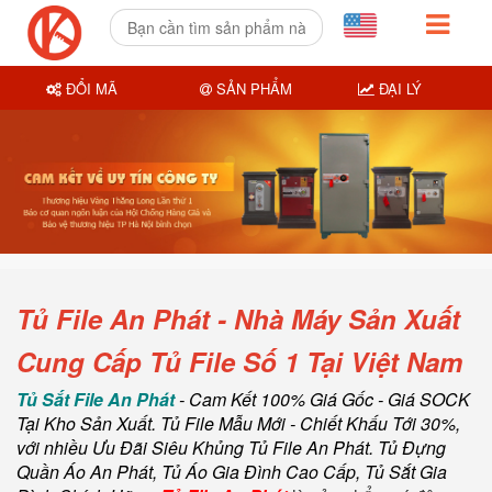
ĐỔI MÃ
SẢN PHẨM
ĐẠI LÝ
Tủ File An Phát - Nhà Máy Sản Xuất
Cung Cấp Tủ File Số 1 Tại Việt Nam
Tủ Sắt File An Phát
- Cam Kết 100% Giá Gốc - Giá SOCK
Tại Kho Sản Xuất. Tủ File Mẫu Mới - Chiết Khấu Tới 30%,
với nhiều Ưu Đãi Siêu Khủng Tủ File An Phát. Tủ Đựng
Quần Áo An Phát, Tủ Áo Gia Đình Cao Cấp, Tủ Sắt Gia