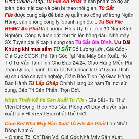
Đình Chính Hãng.
Tủ File An Phát
là sản phẩm có độ an
toàn, bảo mật cao và bền bỉ theo thời gian.
Tủ Sắt
File
được cung cấp để bảo vệ quần áo công sở trong Ngân
Hàng, văn phòng công ty, doanh nghiệp....
Tủ Sắt File
BEMC An Phát
là Thương Hiệu Uy Tín Trên 30 Năm Kinh
Nghiệm. Công ty luôn đặt chữ tín lên hàng đầu. Nhà máy
SX Tuyển đại lý cấp 1 cung cấp
Tủ Sắt Gia Đình
.
Ưu Đãi
Khủng khi mua sắm
TỦ SẮT
Số Lượng Lớn, Giá Gốc -
Giá Cực SOCK, Rẻ Tận Gốc Tại Nhà Máy Sản Xuất. Hỗ
Trợ Tư Vấn Tận Tình Chu Đáo 24/24. Giao Hàng Miễn Phí
Toàn Quốc, Thanh Toán Tại Nhà hoặc tại Cơ Quan. Dịch
vụ chu đáo chuyên nghiệp, Đảm Bảo Tiến Độ Giao Hàng.
Bảo Hành
Tủ Lắp Ghép
Chính Hãng 02 năm Tại nơi sử
dụng, Bảo Trì Sản Phẩm Trọn Đời.
Nhận Thiết Kế Và Sản Xuất Tủ File
- Giá Sắt - Tủ Thư
Viện Di Động Theo Yêu Cầu Riêng với Dây chuyền sản
xuất Italy Hiện Đại Bậc nhất Thế Giới.
Cam Kết Nhà Máy Sản Xuất Tủ File An Phát
Lớn Nhất
Đông Nam Á:
+
Chúng Tôi Chỉ Bán Với Giá Gốc Nhà Máy Sản Xuất.