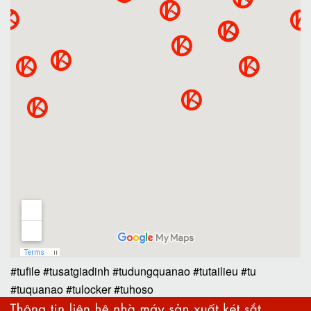
#tufile
#tusatgiadinh
#tudungquanao
#tutailieu
#tu
#tuquanao
#tulocker
#tuhoso