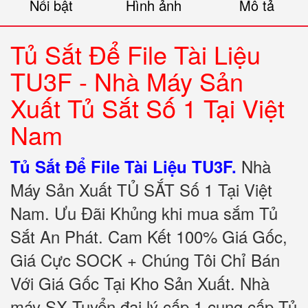
Nổi bật
Hình ảnh
Mô tả
Tủ Sắt Để File Tài Liệu
TU3F -
Nhà Máy Sản
Xuất Tủ Sắt Số 1 Tại Việt
Nam
Nhà
Tủ Sắt Để File Tài Liệu TU3F.
Máy Sản Xuất TỦ SẮT Số 1 Tại Việt
Nam. Ưu Đãi Khủng khi mua sắm Tủ
Sắt An Phát. Cam Kết 100% Giá Gốc,
Giá Cực SOCK + Chúng Tôi Chỉ Bán
Với Giá Gốc Tại Kho Sản Xuất. Nhà
máy SX Tuyển đại lý cấp 1 cung cấp Tủ