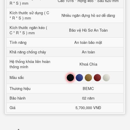
Cao 1016 * Rộng 465 * Sâu 620 mm
R * S ) mm
Kích thước sử dụng ( C
Nhiều ngăn đựng hồ sơ dễ dàng
* R * S ) mm
Kích thước ngăn kéo (
Bảo vệ Hồ Sơ An Toàn
C * R * S ) mm
Tính năng
An toàn bảo mật
Khả năng chống cháy
An toàn
Hệ thống khóa liên hoàn
Khoá Chìa
thông minh
Đen
Xanh
Nâu
Đỏ
Trắng
Mầu sắc
Thương hiệu
BEMC
Bảo hành
02 năm
Giá
5,700,000 VNĐ