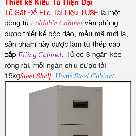
Thiết kế Kiểu Tủ Hiện Đại
Tủ Sắt Để File Tài Liệu TU3F
là một
dòng tủ
văn phòng
Foldable Cabinet
được thiết kế độc đáo, mẫu mã mới lạ,
sản phẩm này được làm từ thép cao
cấp
. Tủ có 3 ngăn kéo
Filing Cabinet
rộng rãi, mỗi ngăn chịu được tải
15kg
.
Steel Shelf
Home Steel Cabinet