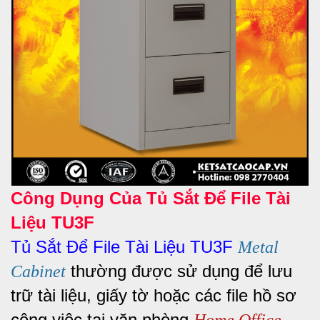
Công Dụng Của Tủ Sắt Để File Tài
Liệu TU3F
Tủ Sắt Để File Tài Liệu TU3F
Metal
thường được sử dụng để lưu
Cabinet
trữ tài liệu, giấy tờ hoặc các file hồ sơ
công việc tại văn phòng
Home Office