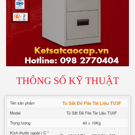
THÔNG SỐ KỸ THUẬT
Tủ Sắt Để File Tài Liệu TU3F
Tên sản phẩm
Model
Tủ Sắt Để File Tài Liệu TU3F
Trọng lượng
40 ± 10Kg
Kích thước ngoài ( C *