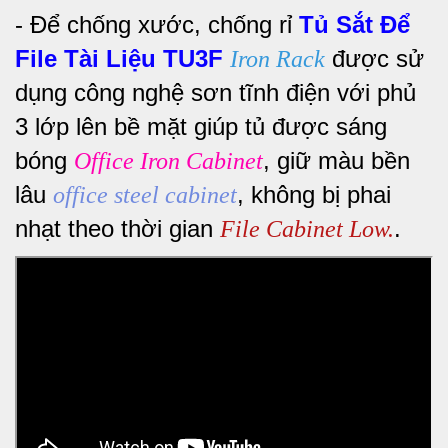
-
Để chống xước, chống rỉ
Tủ Sắt Để
File Tài Liệu TU3F
được sử
Iron Rack
dụng công nghệ sơn tĩnh điện với phủ
3 lớp lên bề mặt giúp tủ
được sáng
bóng
, giữ màu bền
Office Iron Cabinet
lâu
, không bị phai
office steel cabinet
nhạt theo thời gian
.
File Cabinet Low.