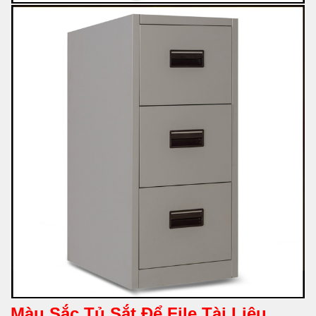
Màu Sắc Tủ Sắt Để File Tài Liệu