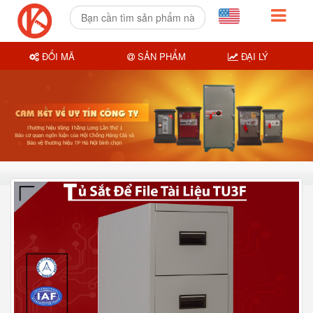
ĐỔI MÃ
SẢN PHẨM
ĐẠI LÝ