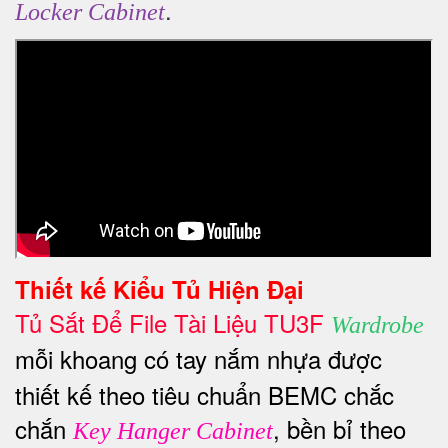
.
Locker Cabinet
Thiết kế
Kiểu Tủ Hiện Đại
Tủ Sắt Để File Tài Liệu TU3F
Wardrobe
mỗi khoang có tay nắm nhựa được
thiết kế theo tiêu chuẩn BEMC chắc
chắn
, bền bỉ theo
Key Hanger Cabinet