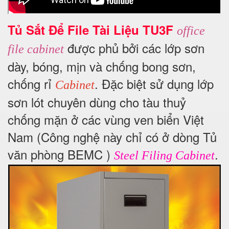
Tủ Sắt Để File Tài Liệu TU3F
office
được phủ bởi các lớp sơn
file cabinet
dày, bóng, mịn và chống bong sơn,
chống rỉ
. Đặc biệt sử dụng lớp
Cabinet
sơn lót chuyên dùng cho tàu thuỷ
chống mặn ở các vùng ven biển Việt
Nam (Công nghệ này chỉ có ở dòng Tủ
văn phòng BEMC )
.
Steel Filing Cabinet