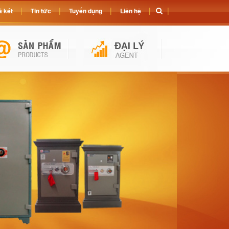
 két
Tin tức
Tuyển dụng
Liên hệ