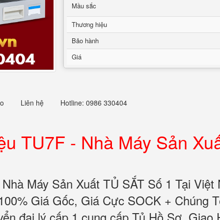
Mầu sắc
Thương hiệu
Bảo hành
Giá
eo
Liên hệ
Hotline: 0986 330404
iệu TU7F -
Nhà Máy Sản Xuất
Nhà Máy Sản Xuất TỦ SẮT Số 1 Tại Việt
100% Giá Gốc, Giá Cực SOCK + Chúng Tôi
ển đại lý cấp 1 cung cấp Tủ Hồ Sơ. Giao 