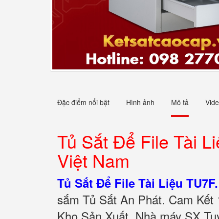
Đặc điểm nổi bật
Hình ảnh
Mô tả
Vid
Tủ Sắt Để File Tài L
Việt Nam
Tủ Sắt Để File Tài Liệu TU7F.
sắm Tủ Sắt An Phát. Cam Kết 
Kho Sản Xuất. Nhà máy SX Tuy