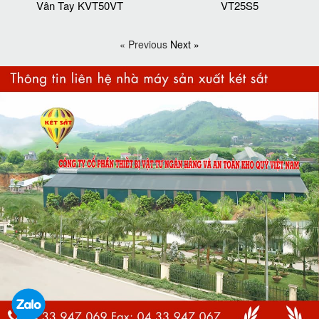
Vân Tay KVT50VT
VT25S5
« Previous
Next »