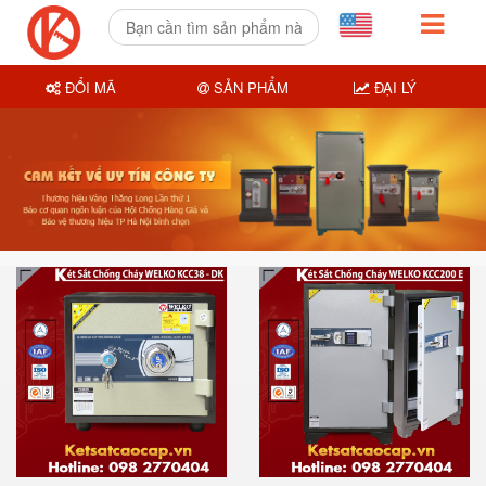
ĐỔI MÃ
SẢN PHẨM
ĐẠI LÝ