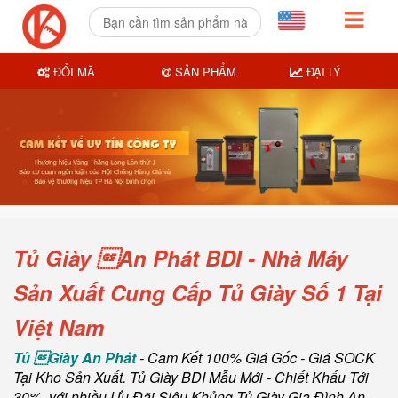
ĐỔI MÃ
SẢN PHẨM
ĐẠI LÝ
Tủ Giày An Phát BDI - Nhà Máy
Sản Xuất Cung Cấp Tủ Giày Số 1 Tại
Việt Nam
Tủ Giày An Phát
- Cam Kết 100% Giá Gốc - Giá SOCK
Tại Kho Sản Xuất. Tủ Giày BDI Mẫu Mới - Chiết Khấu Tới
30%, với nhiều Ưu Đãi Siêu Khủng Tủ Giày Gia Đình An