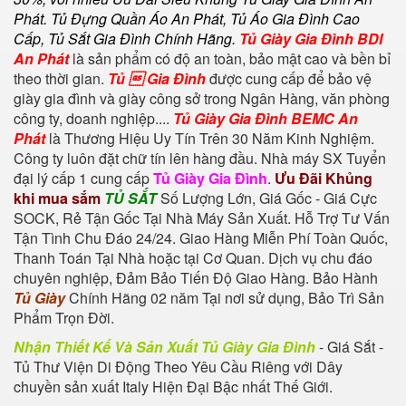
Phát. Tủ Đựng Quần Áo An Phát, Tủ Áo Gia Đình Cao
Cấp, Tủ Sắt Gia Đình Chính Hãng.
Tủ Giày Gia Đình BDI
An Phát
là sản phẩm có độ an toàn, bảo mật cao và bền bỉ
theo thời gian.
Tủ  Gia Đình
được cung cấp để bảo vệ
giày gia đình và giày công sở trong Ngân Hàng, văn phòng
công ty, doanh nghiệp....
Tủ Giày Gia Đình BEMC An
Phát
là Thương Hiệu Uy Tín Trên 30 Năm Kinh Nghiệm.
Công ty luôn đặt chữ tín lên hàng đầu. Nhà máy SX Tuyển
đại lý cấp 1 cung cấp
Tủ Giày Gia Đình
.
Ưu Đãi Khủng
khi mua sắm
TỦ SẮT
Số Lượng Lớn, Giá Gốc - Giá Cực
SOCK, Rẻ Tận Gốc Tại Nhà Máy Sản Xuất. Hỗ Trợ Tư Vấn
Tận Tình Chu Đáo 24/24. Giao Hàng Miễn Phí Toàn Quốc,
Thanh Toán Tại Nhà hoặc tại Cơ Quan. Dịch vụ chu đáo
chuyên nghiệp, Đảm Bảo Tiến Độ Giao Hàng. Bảo Hành
Tủ Giày
Chính Hãng 02 năm Tại nơi sử dụng, Bảo Trì Sản
Phẩm Trọn Đời.
Nhận Thiết Kế Và Sản Xuất Tủ Giày Gia Đình
- Giá Sắt -
Tủ Thư Viện Di Động Theo Yêu Cầu Riêng với Dây
chuyền sản xuất Italy Hiện Đại Bậc nhất Thế Giới.