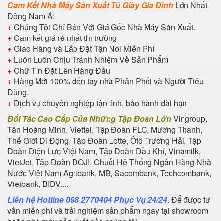
Cam Kết Nhà Máy Sản Xuất Tủ Giày Gia Đình
Lớn Nhất
Đông Nam Á:
+
Chúng Tôi Chỉ Bán Với Giá Gốc Nhà Máy Sản Xuất.
+
Cam kết giá rẻ nhất thị trường
+
Giao Hàng và Lắp Đặt Tận Nơi Miễn Phí
+
Luôn Luôn Chịu Tránh Nhiệm Về Sản Phẩm
+
Chữ Tín Đặt Lên Hàng Đầu
+
Hàng Mới 100% đến tay nhà Phân Phối và Người Tiêu
Dùng.
+
Dịch vụ chuyên nghiệp tận tình, bảo hành dài hạn
Đối Tác Cao Cấp Của Những Tập Đoàn Lớn
Vingroup,
Tân Hoàng Minh, Viettel, Tập Đoàn FLC, Mường Thanh,
Thế Giới Di Động, Tập Đoàn Lotte, Ôtô Trường Hải, Tập
Đoàn Điện Lực Việt Nam, Tập Đoàn Dầu Khí, Vinamilk,
VietJet, Tập Đoàn DOJI, Chuỗi Hệ Thống Ngân Hàng Nhà
Nước Việt Nam Agribank, MB, Sacombank, Techcombank,
Vietbank, BIDV....
Liên hệ Hotline 098 2770404 Phục Vụ 24/24
. Để được tư
vấn miễn phí và trải nghiệm sản phẩm ngay tại showroom