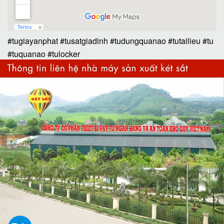
#tugiayanphat
#tusatgiadinh
#tudungquanao
#tutailieu
#tu
#tuquanao
#tulocker