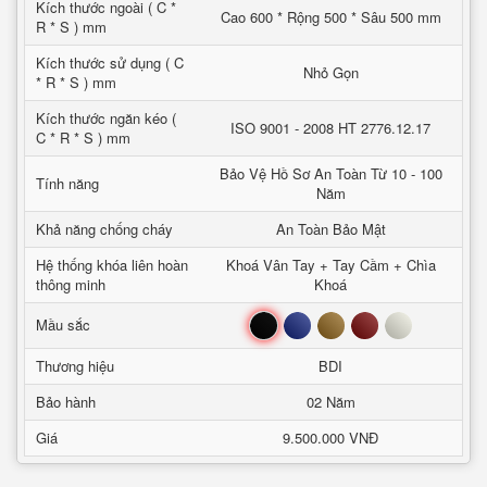
Kích thước ngoài ( C *
Cao 600 * Rộng 500 * Sâu 500 mm
R * S ) mm
Kích thước sử dụng ( C
Nhỏ Gọn
* R * S ) mm
Kích thước ngăn kéo (
ISO 9001 - 2008 HT 2776.12.17
C * R * S ) mm
Bảo Vệ Hồ Sơ An Toàn Từ 10 - 100
Tính năng
Năm
Khả năng chống cháy
An Toàn Bảo Mật
Hệ thống khóa liên hoàn
Khoá Vân Tay + Tay Cầm + Chìa
thông minh
Khoá
Đen
Xanh
Nâu
Đỏ
Trắng
Mầu sắc
Thương hiệu
BDI
Bảo hành
02 Năm
Giá
9.500.000 VNĐ