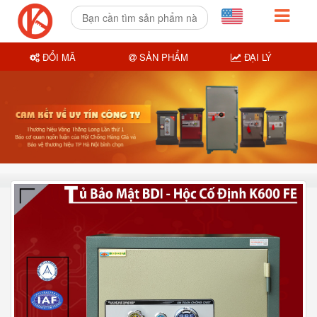
ĐỔI MÃ
SẢN PHẨM
ĐẠI LÝ