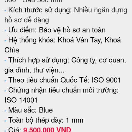
Kích thước sử dụng:
Nhiều ngăn đựng
-
hồ sơ dễ dàng
Ưu điểm: Bảo vệ hồ sơ an toàn
-
Hệ thống khóa: Khoá Vân Tay, Khoá
-
Chìa
Thích hợp sử dụng: Công ty, cơ quan,
-
gia đình, thư viện...
Theo tiêu chuẩn Quốc Tế: ISO 9001
-
Chứng nhận tiêu chuẩn môi trường:
-
ISO 14001
Màu sắc: Blue
-
Toàn bộ thép dày: 1 mm
-
Giá:
9.500.000 VNĐ
-