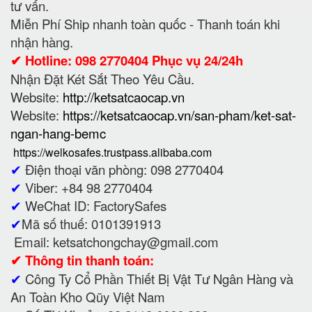
tư vấn.
Miễn Phí Ship nhanh toàn quốc - Thanh toán khi
nhận hàng.
✔ Hotline: 098 2770404 Phục vụ 24/24h
Nhận Đặt Két Sắt Theo Yêu Cầu.
Website:
http://ketsatcaocap.vn
Website:
https://ketsatcaocap.vn/san-pham/ket-sat-
ngan-hang-bemc
https://welkosafes.trustpass.alibaba.com
✔
Điện thoại văn phòng: 098 2770404
✔
Viber: +84 98 2770404
✔
WeChat ID: FactorySafes
✔
Mã số thuế: 0101391913
Email: ketsatchongchay@gmail.com
✔
Thông tin thanh toán:
✔
Công Ty Cổ Phần Thiết Bị Vật Tư Ngân Hàng và
An Toàn Kho Qũy Việt Nam