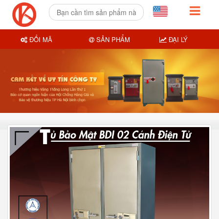
ĐỔI MÃ
SẢN PHẨM
ĐẠI LÝ