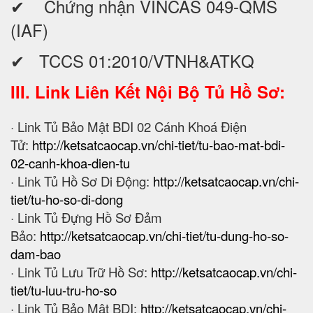
✔ Chứng nhận VINCAS 049-QMS
(IAF)
✔ TCCS 01:2010/VTNH&ATKQ
III. Link Liên Kết Nội Bộ Tủ Hồ Sơ:
· Link Tủ Bảo Mật BDI 02 Cánh Khoá Điện
Tử:
http://ketsatcaocap.vn/chi-tiet/tu-bao-mat-bdi-
02-canh-khoa-dien-tu
· Link Tủ Hồ Sơ Di Động:
http://ketsatcaocap.vn/chi-
tiet/tu-ho-so-di-dong
· Link Tủ Đựng Hồ Sơ Đảm
Bảo:
http://ketsatcaocap.vn/chi-tiet/tu-dung-ho-so-
dam-bao
· Link Tủ Lưu Trữ Hồ Sơ:
http://ketsatcaocap.vn/chi-
tiet/tu-luu-tru-ho-so
· Link Tủ Bảo Mật BDI:
http://ketsatcaocap.vn/chi-