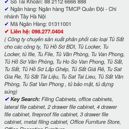
✔
Số Tài Khoản: 88 2112 6666 888
✔
Ngân hàng: Ngân hàng TMCP Quân Đội - Chi
nhánh Tây Hà Nội
✔
Mã Ngân Hàng: 01311001
✔
Liên hệ: 098.277.0404
( Công ty chuyên sản xuất phân phối các loại Tủ Sắt
cho các công ty, Tủ Hồ Sơ BDI, Tủ Locker, Tu
Locker, tủ file, Tu File, Tủ Văn Phòng, Tu Van Phong,
Tủ Hồ Sơ Văn Phòng, Tu Ho So Van Phong, Tủ Sắt,
Tu Sắt, Tủ Hồ Sơ Lắp Ghép, Tủ Sắt Giá Rẻ, Tu Sat
Gia Re, Tủ Sắt Tài Liệu, Tu Sat Tai Lieu, Tủ Sắt Văn
Phòng, Tu Sat Van Phong , tủ bảo mật, tủ đựng
súng)
✔
Key Search:
Filing Cabinets, office cabinets,
lateral file cabinet, 2 drawer file cabinet, 4 drawer
file cabinet, fireproof file cabinet, 3 drawer file
cabinet, metal filing cabinet, Office Furniture Store,