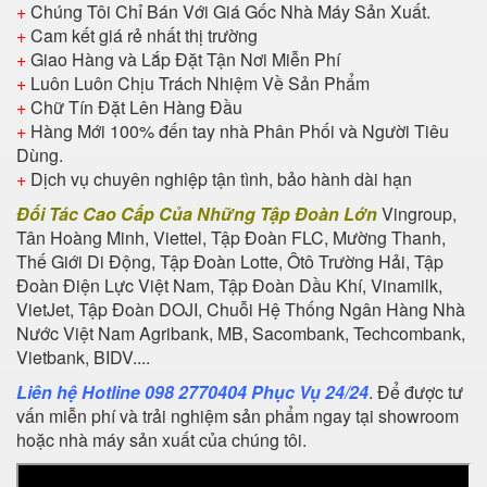
+
Chúng Tôi Chỉ Bán Với Giá Gốc Nhà Máy Sản Xuất.
+
Cam kết giá rẻ nhất thị trường
+
Giao Hàng và Lắp Đặt Tận Nơi Miễn Phí
+
Luôn Luôn Chịu Trách Nhiệm Về Sản Phẩm
+
Chữ Tín Đặt Lên Hàng Đầu
+
Hàng Mới 100% đến tay nhà Phân Phối và Người Tiêu
Dùng.
+
Dịch vụ chuyên nghiệp tận tình, bảo hành dài hạn
Đối Tác Cao Cấp Của Những Tập Đoàn Lớn
Vingroup,
Tân Hoàng Minh, Viettel, Tập Đoàn FLC, Mường Thanh,
Thế Giới Di Động, Tập Đoàn Lotte, Ôtô Trường Hải, Tập
Đoàn Điện Lực Việt Nam, Tập Đoàn Dầu Khí, Vinamilk,
VietJet, Tập Đoàn DOJI, Chuỗi Hệ Thống Ngân Hàng Nhà
Nước Việt Nam Agribank, MB, Sacombank, Techcombank,
Vietbank, BIDV....
Liên hệ Hotline 098 2770404 Phục Vụ 24/24
. Để được tư
vấn miễn phí và trải nghiệm sản phẩm ngay tại showroom
hoặc nhà máy sản xuất của chúng tôi.