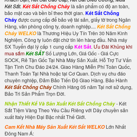
Két Sắt
.
Két Sắt Chống Cháy
là sản phẩm có độ an toàn,
bảo mật cao và bền bỉ theo thời gian.
Két Sắt Chống
Cháy
được cung cấp để bảo vệ tài sản, giấy tờ trong Ngân
Hàng, văn phòng công ty, doanh nghiệp....
Két Sắt Chống
Cháy WELKO
là Thương Hiệu Uy Tín Trên 30 Năm Kinh
Nghiệm. Công ty luôn đặt chữ tín lên hàng đầu. Nhà máy
SX Tuyển đại lý cấp 1 cung cấp
Két Sắt
.
Ưu Đãi Khủng khi
mua sắm
Két SẮT
Số Lượng Lớn, Giá Gốc - Giá Cực
SOCK, Rẻ Tận Gốc Tại Nhà Máy Sản Xuất. Hỗ Trợ Tư Vấn
Tận Tình Chu Đáo 24/24. Giao Hàng Miễn Phí Toàn Quốc,
Thanh Toán Tại Nhà hoặc tại Cơ Quan. Dịch vụ chu đáo
chuyên nghiệp, Đảm Bảo Tiến Độ Giao Hàng. Bảo Hành
Két Sắt Chống Cháy
Chính Hãng 05 năm Tại nơi sử dụng,
Bảo Trì Sản Phẩm Trọn Đời.
Nhận Thiết Kế Và Sản Xuất Két Sắt Chống Cháy
-
Két
Sắt Tiệm Vàng
Theo Yêu Cầu Riêng với Dây chuyền sản
xuất Italy Hiện Đại Bậc nhất Thế Giới.
Cam Kết Nhà Máy Sản Xuất Két Sắt WELKO
Lớn Nhất
Đông Nam Á: