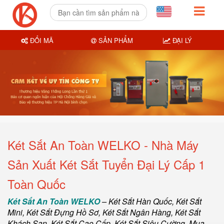
ĐỔI MÃ
SẢN PHẨM
ĐẠI LÝ
Két Sắt An Toàn WELKO - Nhà Máy
Sản Xuất Két Sắt Tuyển Đại Lý Cấp 1
Toàn Quốc
Két Sắt An Toàn WELKO
–
Két Sắt Hàn Quốc
, Két Sắt
Mini,
Két Sắt Đựng Hồ Sơ
,
Két Sắt Ngân Hàng
,
Két Sắt
Khách Sạn
,
Két Sắt Cao Cấp
,
Két Sắt Siêu Cường
,
Mua