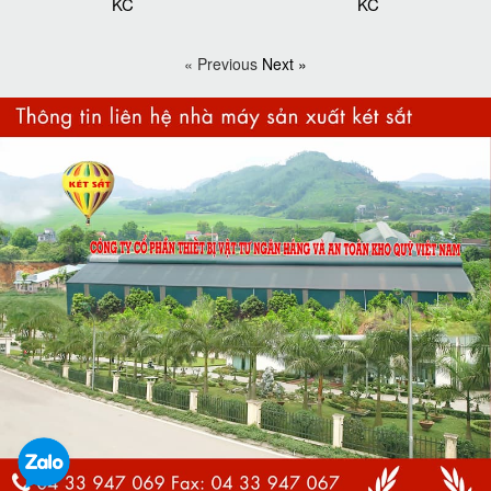
KC
KC
« Previous
Next »