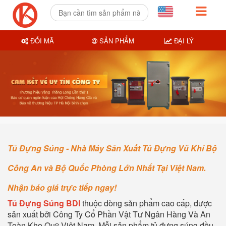
ĐỔI MÃ
SẢN PHẨM
ĐẠI LÝ
Tủ Đựng Súng - Nhà Máy Sản Xuất Tủ Đựng Vũ Khí Bộ
Công An và Bộ Quốc Phòng Lớn Nhất Tại Việt Nam.
Nhận báo giá trực tiếp ngay!
Tủ Đựng Súng BDI
thuộc dòng sản phẩm cao cấp, được
sản xuất bởi Công Ty Cổ Phần Vật Tư Ngân Hàng Và An
Toàn Kho Quỹ Việt Nam. Mỗi sản phẩm tủ đựng súng đều