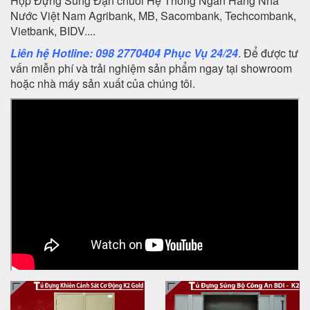
Hộp Đựng Súng Đạn chuỗi Hệ Thống Ngân Hàng Nhà
Nước Việt Nam Agribank, MB, Sacombank, Techcombank,
Vietbank, BIDV....
Liên hệ Hotline: 098 2770404 Phục Vụ 24/24
. Để được tư
vấn miễn phí và trải nghiệm sản phẩm ngay tại showroom
hoặc nhà máy sản xuất của chúng tôi.