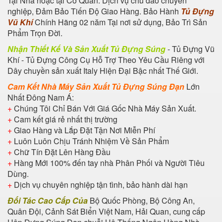
Tại Nhà hoặc tại Cơ Quan. Dịch vụ chu đáo chuyên
nghiệp, Đảm Bảo Tiến Độ Giao Hàng. Bảo Hành
Tủ Đựng
Vũ Khí
Chính Hãng 02 năm Tại nơi sử dụng, Bảo Trì Sản
Phẩm Trọn Đời.
Nhận Thiết Kế Và Sản Xuất Tủ Đựng Súng
- Tủ Đựng Vũ
Khí - Tủ Đựng Công Cụ Hỗ Trợ Theo Yêu Cầu Riêng với
Dây chuyền sản xuất Italy Hiện Đại Bậc nhất Thế Giới.
Cam Kết Nhà Máy Sản Xuất Tủ Đựng Súng Đạn
Lớn
Nhất Đông Nam Á:
+
Chúng Tôi Chỉ Bán Với Giá Gốc Nhà Máy Sản Xuất.
+
Cam kết giá rẻ nhất thị trường
+
Giao Hàng và Lắp Đặt Tận Nơi Miễn Phí
+
Luôn Luôn Chịu Tránh Nhiệm Về Sản Phẩm
+
Chữ Tín Đặt Lên Hàng Đầu
+
Hàng Mới 100% đến tay nhà Phân Phối và Người Tiêu
Dùng.
+
Dịch vụ chuyên nghiệp tận tình, bảo hành dài hạn
Đối Tác Cao Cấp Của
Bộ Quốc Phòng, Bộ Công An,
Quân Đội, Cảnh Sát Biển Việt Nam, Hải Quan, cung cấp