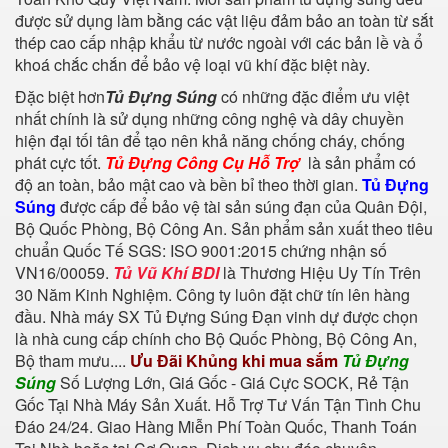
được sử dụng làm bằng các vật liệu đảm bảo an toàn từ sắt
thép cao cấp nhập khẩu từ nước ngoài với các bản lề và ổ
khoá chắc chắn để bảo vệ loại vũ khí đặc biệt này.
Đặc biệt hơn
Tủ Đựng Súng
có những đặc điểm ưu việt
nhất chính là sử dụng những công nghệ và dây chuyền
hiện đại tối tân để tạo nên khả năng chống cháy, chống
phát cực tốt.
Tủ Đựng Công Cụ Hỗ Trợ
là sản phẩm có
độ an toàn, bảo mật cao và bền bỉ theo thời gian.
Tủ Đựng
Súng
được cấp để bảo vệ tài sản súng đạn của Quân Đội,
Bộ Quốc Phòng, Bộ Công An. Sản phẩm sản xuất theo tiêu
chuẩn Quốc Tế SGS: ISO 9001:2015 chứng nhận số
VN16/00059.
Tủ Vũ Khí BDI
là Thương Hiệu Uy Tín Trên
30 Năm Kinh Nghiệm. Công ty luôn đặt chữ tín lên hàng
đầu. Nhà máy SX Tủ Đựng Súng Đạn vinh dự được chọn
là nhà cung cấp chính cho Bộ Quốc Phòng, Bộ Công An,
Bộ tham mưu....
Ưu Đãi Khủng khi mua sắm
Tủ Đựng
Súng
Số Lượng Lớn, Giá Gốc - Giá Cực SOCK, Rẻ Tận
Gốc Tại Nhà Máy Sản Xuất. Hỗ Trợ Tư Vấn Tận Tình Chu
Đáo 24/24. Giao Hàng Miễn Phí Toàn Quốc, Thanh Toán