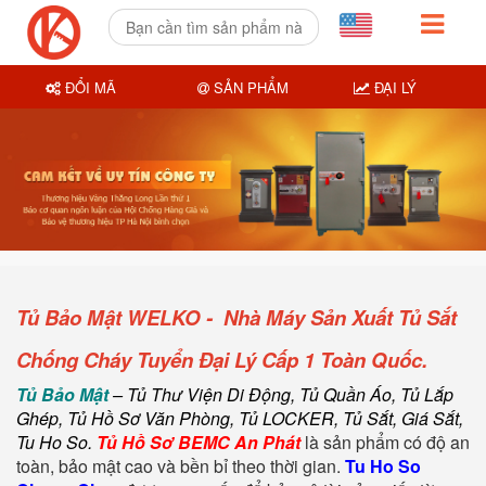
ĐỔI MÃ
SẢN PHẨM
ĐẠI LÝ
Tủ Bảo Mật WELKO - Nhà Máy Sản Xuất Tủ Sắt
Chống Cháy Tuyển Đại Lý Cấp 1 Toàn Quốc.
T
ủ Bảo Mật
– Tủ Thư Viện Di Động, Tủ Quần Áo, Tủ Lắp
Ghép, Tủ Hồ Sơ Văn Phòng, Tủ LOCKER, Tủ Sắt, Giá Sắt,
Tu Ho So.
Tủ Hồ Sơ BEMC An Phát
là sản phẩm có độ an
toàn, bảo mật cao và bền bỉ theo thời gian.
Tu Ho So