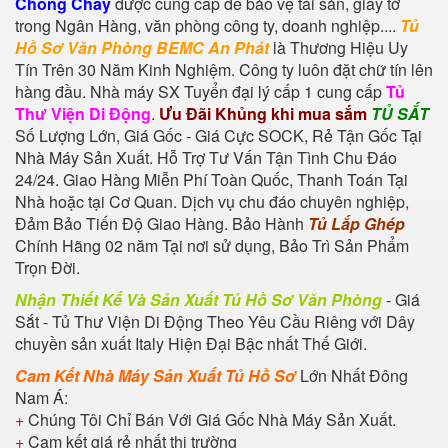
Chong Chay
được cung cấp để bảo vệ tài sản, giấy tờ
trong Ngân Hàng, văn phòng công ty, doanh nghiệp....
Tủ
Hồ Sơ Văn Phòng BEMC An Phát
là Thương Hiệu Uy
Tín Trên 30 Năm Kinh Nghiệm. Công ty luôn đặt chữ tín lên
hàng đầu. Nhà máy SX Tuyển đại lý cấp 1 cung cấp
Tủ
Thư Viện Di Động
.
Ưu Đãi Khủng khi mua sắm
TỦ SẮT
Số Lượng Lớn, Giá Gốc - Giá Cực SOCK, Rẻ Tận Gốc Tại
Nhà Máy Sản Xuất. Hỗ Trợ Tư Vấn Tận Tình Chu Đáo
24/24. Giao Hàng Miễn Phí Toàn Quốc, Thanh Toán Tại
Nhà hoặc tại Cơ Quan. Dịch vụ chu đáo chuyên nghiệp,
Đảm Bảo Tiến Độ Giao Hàng. Bảo Hành
Tủ Lắp Ghép
Chính Hãng 02 năm Tại nơi sử dụng, Bảo Trì Sản Phẩm
Trọn Đời.
Nhận Thiết Kế Và Sản Xuất Tủ Hồ Sơ Văn Phòng
- Giá
Sắt - Tủ Thư Viện Di Động Theo Yêu Cầu Riêng với Dây
chuyền sản xuất Italy Hiện Đại Bậc nhất Thế Giới.
Cam Kết Nhà Máy Sản Xuất Tủ Hồ Sơ
Lớn Nhất Đông
Nam Á:
+
Chúng Tôi Chỉ Bán Với Giá Gốc Nhà Máy Sản Xuất.
+
Cam kết giá rẻ nhất thị trường