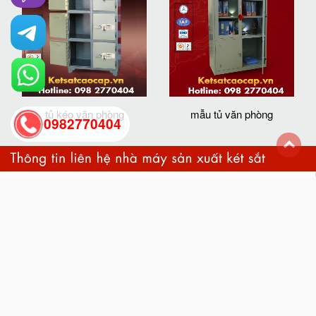
tủ kéo văn phòng
mẫu tủ văn phòng
0982770404
back
to
top