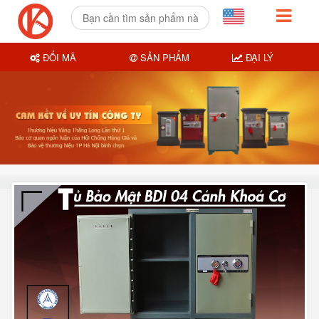
ĐỔI MÃ
SẢN PHẨM
ĐẠI LÝ