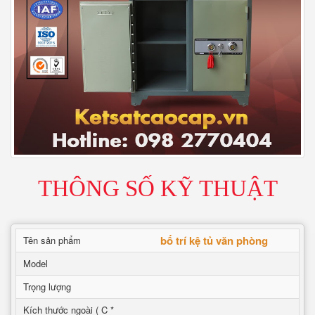
THÔNG SỐ KỸ THUẬT
bố trí kệ tủ văn phòng
Tên sản phẩm
Model
Trọng lượng
Kích thước ngoài ( C *