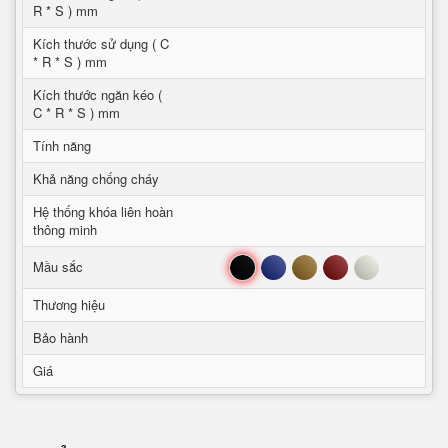
R * S ) mm
Kích thước sử dụng ( C
* R * S ) mm
Kích thước ngăn kéo (
C * R * S ) mm
Tính năng
Khả năng chống cháy
Hệ thống khóa liên hoàn
thông minh
Đen
Xanh
Nâu
Đỏ
Trắng
Mầu sắc
Thương hiệu
Bảo hành
Giá